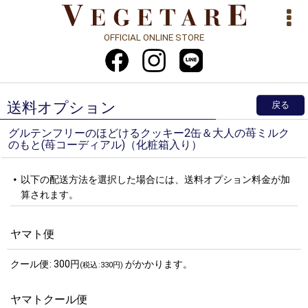
OFFICIAL ONLINE STORE
送料オプション
戻る
グルテンフリーのほどけるクッキー2缶＆大人の苺ミルク
のもと(苺コーディアル)（化粧箱入り）
以下の配送方法を選択した場合には、送料オプション料金が加
算されます。
ヤマト便
クール便
:
300
円
がかかります。
(
税込
:
330
円
)
ヤマトクール便