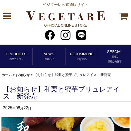
ベジターレ公式通販サイト
OFFICIAL ONLINE STORE
SPECIAL
PRODUCTS
NEWS
RECOMMEND
特集&
商品カテゴリ
お知らせ
おすすめ
価格から探す
ホーム
>
お知らせ
>
【お知らせ】和栗と蜜芋ブリュレアイス 新発売
【お知らせ】和栗と蜜芋ブリュレアイ
ス 新発売
2025
08
22
年
月
日