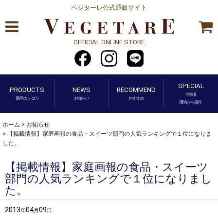
ベジターレ公式通販サイト
OFFICIAL ONLINE STORE
SPECIAL
PRODUCTS
NEWS
RECOMMEND
特集&
商品カテゴリ
お知らせ
おすすめ
価格から探す
ホーム
>
お知らせ
>
【掲載情報】家庭画報の食品・スイーツ部門の人気ランキングで１位になりま
した。
【掲載情報】家庭画報の食品・スイーツ
部門の人気ランキングで１位になりまし
た。
2013
04
09
年
月
日