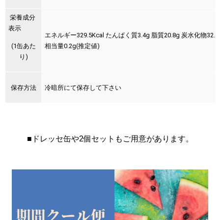
栄養成分
表示
エネルギー329.5Kcal たんぱく質3.4g 脂質20.8g 炭水化物32.1
(1缶あた
相当量0.2g(推定値)
り)
保存方法
冷暗所にて保存して下さい
■ドレッセ缶や2個セットもご用意があります。