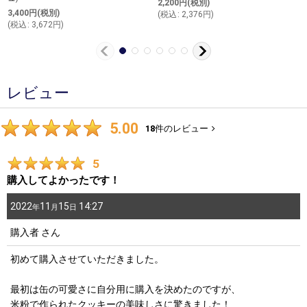
2,200
円
(税別)
3,400
円
(税別)
(
税込
:
2,376
円
)
(
税込
:
3,672
円
)
レビュー
5.00
18
件のレビュー
5
購入してよかったです！
2022
11
15
14:27
年
月
日
購入者
さん
初めて購入させていただきました。
最初は缶の可愛さに自分用に購入を決めたのですが、
米粉で作られたクッキーの美味しさに驚きました！