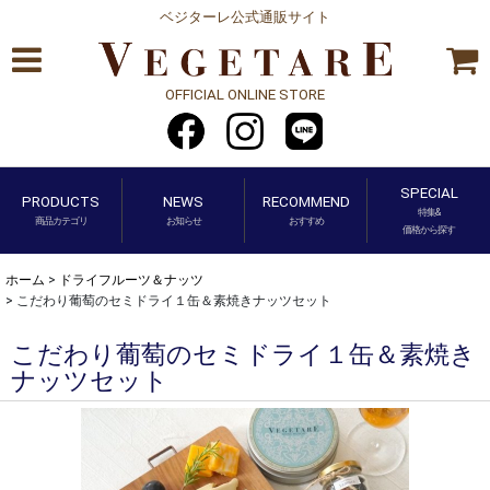
ベジターレ公式通販サイト
OFFICIAL ONLINE STORE
SPECIAL
PRODUCTS
NEWS
RECOMMEND
特集&
商品カテゴリ
お知らせ
おすすめ
価格から探す
ホーム
>
ドライフルーツ＆ナッツ
>
こだわり葡萄のセミドライ１缶＆素焼きナッツセット
こだわり葡萄のセミドライ１缶＆素焼き
ナッツセット