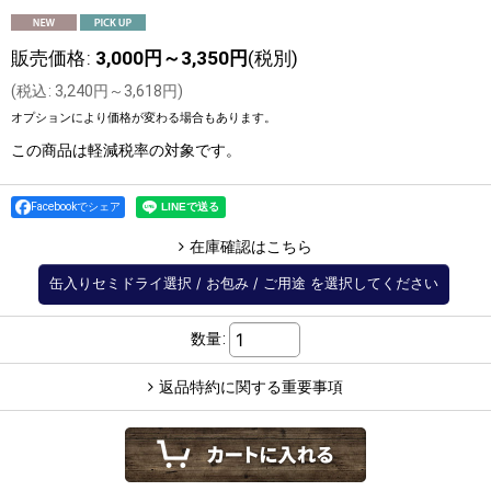
販売価格
:
3,000
円
～3,350
円
(税別)
(
税込
:
3,240
円
～3,618
円
)
オプションにより価格が変わる場合もあります。
この商品は軽減税率の対象です。
Facebookでシェア
在庫確認はこちら
缶入りセミドライ選択
/
お包み
/
ご用途
を選択してください
数量
:
返品特約に関する重要事項