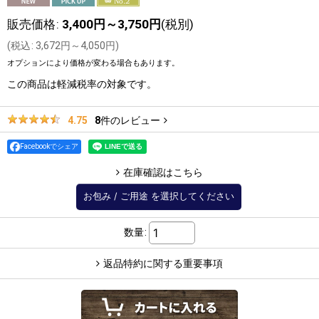
販売価格
:
3,400
円
～3,750
円
(税別)
(
税込
:
3,672
円
～4,050
円
)
オプションにより価格が変わる場合もあります。
この商品は軽減税率の対象です。
8
件のレビュー
4.75
Facebookでシェア
在庫確認はこちら
お包み
/
ご用途
を選択してください
数量
:
返品特約に関する重要事項