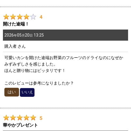
4
開けた途端！
2026
05
20
13:25
年
月
日
購入者
さん
可愛いカンを開けた途端お野菜のフルーツのドライなのになぜか
みずみずしさを感じました。
ほんと贈り物にはピッタリです！
このレビューは参考になりましたか？
はい
いいえ
5
華やかプレゼント