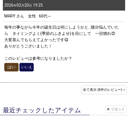
2026
02
20
19:25
年
月
日
MARY
さん
女性
60代～
毎年の事ながら今年の誕生日は何にしようかと…随分悩んでいた
ら タイミングよく{季節のふきよせ}を目にして 一目惚れ😍
大変喜んでもらえてよかったです😋
ありがとうございました！
このレビューは参考になりましたか？
はい
いいえ
全て表示
(8件のレビュー)
最近チェックしたアイテム
リセット