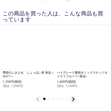
この商品を買った人は、こんな商品も買
っています
季節のふきよせ しょっぱい系 単品＜
ハイグレード素焼きミックスナッツ＆
SALTY＞
ドライフルーツ<単品>
1,700
円
(税別)
1,800
円
(税別)
(
税込
:
1,836
円
)
(
税込
:
1,944
円
)