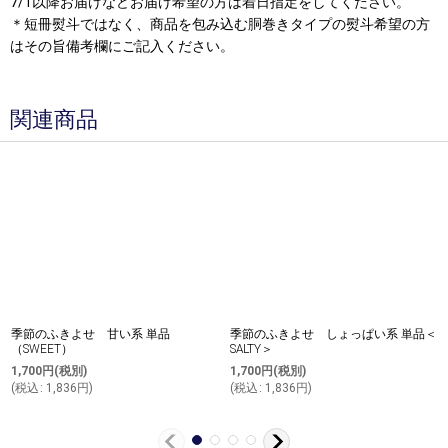
7/1以降お届けなどお届け希望の方は着日指定をしてください。
＊短冊熨斗ではなく、商品を包み込む胴巻きタイプの熨斗希望の方
はその旨備考欄にご記入ください。
関連商品
季節のふきよせ 甘い系 単品
季節のふきよせ しょっぱい系 単品＜
（SWEET）
SALTY＞
1,700
円
(税別)
1,700
円
(税別)
(
税込
:
1,836
円
)
(
税込
:
1,836
円
)