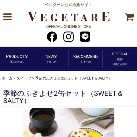
ベジターレ公式通販サイト
OFFICIAL ONLINE STORE
SPECIAL
PRODUCTS
NEWS
RECOMMEND
特集&
商品カテゴリ
お知らせ
おすすめ
価格から探す
ホーム
>
スイーツ
>
季節のふきよせ2缶セット（SWEET＆SALTY）
季節のふきよせ2缶セット（SWEET＆
SALTY）