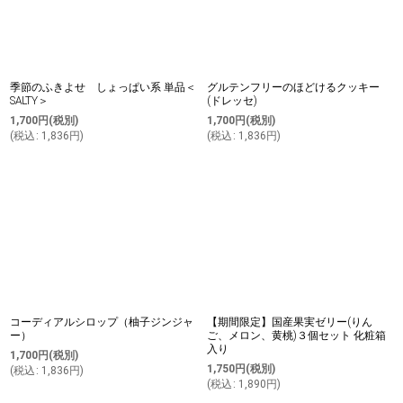
季節のふきよせ しょっぱい系 単品＜
グルテンフリーのほどけるクッキー
SALTY＞
(ドレッセ)
1,700
円
(税別)
1,700
円
(税別)
(
税込
:
1,836
円
)
(
税込
:
1,836
円
)
コーディアルシロップ（柚子ジンジャ
【期間限定】国産果実ゼリー(りん
ー）
ご、メロン、黄桃)３個セット 化粧箱
入り
1,700
円
(税別)
1,750
円
(税別)
(
税込
:
1,836
円
)
(
税込
:
1,890
円
)