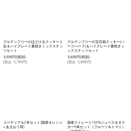
グルテンフリーのほどけるクッキー１
グルテンフリーの宝石箱クッキー(ハ
缶＆ハイグレード素焼きミックスナッ
ーフハーフ)＆ハイグレード素焼きミ
ツセット
ックスナッツセット
3,500
円
(税別)
3,600
円
(税別)
(
税込
:
3,780
円
)
(
税込
:
3,888
円
)
コーディアル2本セット(国産オレンジ
国産ストレート100%ジュース＆ネク
× あまおう苺)
ター5本セット（フルーツ＆トマト）