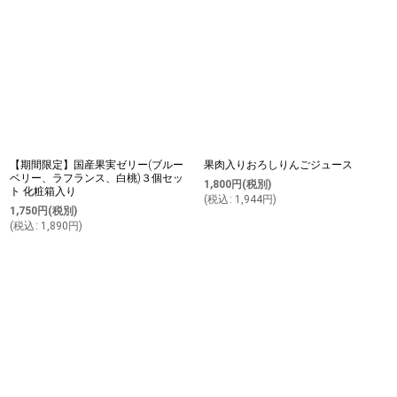
【期間限定】国産果実ゼリー(ブルー
果肉入りおろしりんごジュース
ベリー、ラフランス、白桃)３個セッ
1,800
円
(税別)
ト 化粧箱入り
(
税込
:
1,944
円
)
1,750
円
(税別)
(
税込
:
1,890
円
)