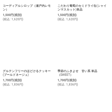
コーディアルシロップ（瀬戸内レモ
こだわり葡萄のセミドライ缶(シャイ
ン）
ンマスカット)単品
1,500
円
(税別)
1,500
円
(税別)
(
税込
:
1,620
円
)
(
税込
:
1,620
円
)
グルテンフリーのほどけるクッキー
季節のふきよせ 甘い系 単品
(ブールドネージュ)
（SWEET）
1,700
円
(税別)
1,700
円
(税別)
(
税込
:
1,836
円
)
(
税込
:
1,836
円
)