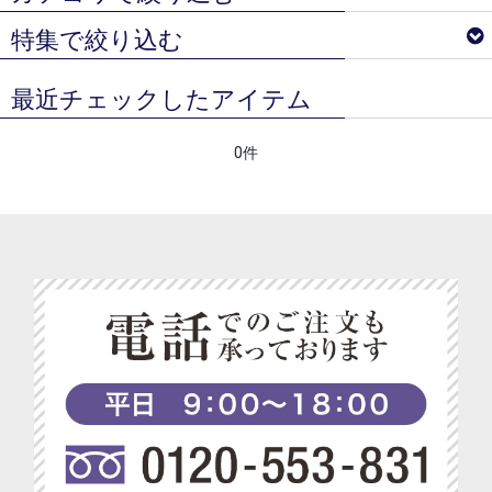
特集で絞り込む
トマトクリスタル＆トマトルビー
最近チェックしたアイテム
ノンアルコールスパークリング＆ワイン
ベジターレ サマーギフトギフト特集
コーディアルシロップ
0件
ベジターレコラム
ジュース
ベジターレ 接待の贈り物特集
スイーツ
べジターレ 内祝い＆お返し人気ランキング
ドライフルーツ＆ナッツ
ベジターレ グルテンフリーの米粉スイーツ特集
ジェラート＆アイス
ベジターレ コーディアル特集
ベジアレンジメント
ベジターレ 幸せの缶ケーキ
ベジターレセレクト
ベジターレ アレンジレシピ特集
セラムハンドクリーム