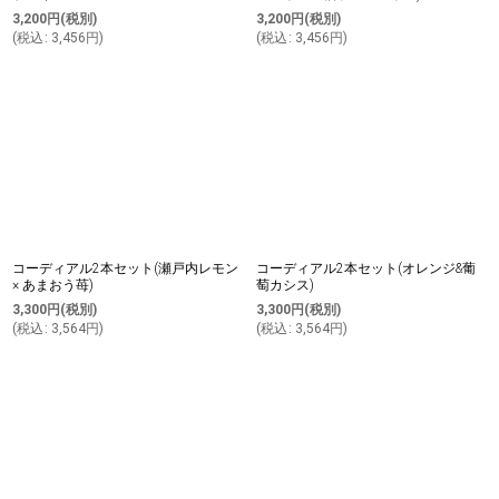
3,200
円
(税別)
3,200
円
(税別)
(
税込
:
3,456
円
)
(
税込
:
3,456
円
)
コーディアル2本セット(瀬戸内レモン
コーディアル2本セット(オレンジ&葡
× あまおう苺)
萄カシス)
3,300
円
(税別)
3,300
円
(税別)
(
税込
:
3,564
円
)
(
税込
:
3,564
円
)