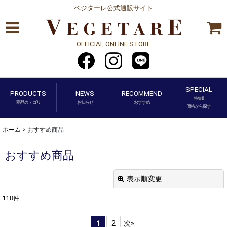
ベジターレ公式通販サイト
OFFICIAL ONLINE STORE
SPECIAL
PRODUCTS
NEWS
RECOMMEND
特集&
商品カテゴリ
お知らせ
おすすめ
価格から探す
ホーム
>
おすすめ商品
おすすめ商品
表示順変更
閉じる
118
件
表示数
:
1
2
次
»