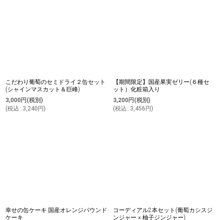
こだわり葡萄のセミドライ２缶セット
【期間限定】国産果実ゼリー(６種セ
(シャインマスカット＆巨峰)
ット）化粧箱入り
3,000
円
(税別)
3,200
円
(税別)
(
税込
:
3,240
円
)
(
税込
:
3,456
円
)
幸せの缶ケーキ 国産オレンジパウンド
コーディアル2本セット(葡萄カシスジ
ケーキ
ンジャー × 柚子ジンジャー)