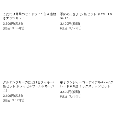
こだわり葡萄のセミドライ１缶＆素焼
季節のふきよせ2缶セット（SWEET＆
きナッツセット
SALTY）
3,300
円
(税別)
3,400
円
(税別)
(
税込
:
3,564
円
)
(
税込
:
3,672
円
)
グルテンフリーのほどけるクッキー2
柚子ジンジャーコーディアル＆ハイグ
缶セット(ドレッセ＆ブールドネージ
レード素焼きミックスナッツセット
ュ)
3,500
円
(税別)
3,400
円
(税別)
(
税込
:
3,780
円
)
(
税込
:
3,672
円
)