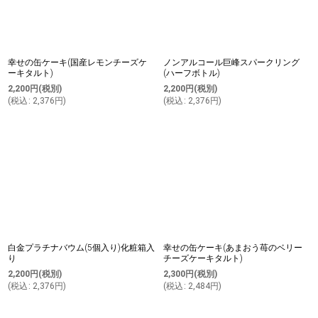
幸せの缶ケーキ(国産レモンチーズケ
ノンアルコール巨峰スパークリング
ーキタルト)
(ハーフボトル)
2,200
円
(税別)
2,200
円
(税別)
(
税込
:
2,376
円
)
(
税込
:
2,376
円
)
白金プラチナバウム(5個入り)化粧箱入
幸せの缶ケーキ(あまおう苺のベリー
り
チーズケーキタルト)
2,200
円
(税別)
2,300
円
(税別)
(
税込
:
2,376
円
)
(
税込
:
2,484
円
)