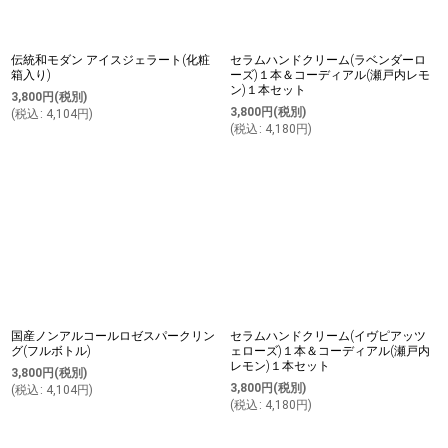
伝統和モダン アイスジェラート(化粧
セラムハンドクリーム(ラベンダーロ
箱入り)
ーズ)１本＆コーディアル(瀬戸内レモ
ン)１本セット
3,800
円
(税別)
3,800
円
(税別)
(
税込
:
4,104
円
)
(
税込
:
4,180
円
)
国産ノンアルコールロゼスパークリン
セラムハンドクリーム(イヴピアッツ
グ(フルボトル)
ェローズ)１本＆コーディアル(瀬戸内
レモン)１本セット
3,800
円
(税別)
3,800
円
(税別)
(
税込
:
4,104
円
)
(
税込
:
4,180
円
)