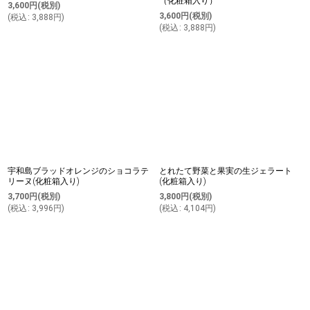
（化粧箱入り）
3,600
円
(税別)
3,600
円
(税別)
(
税込
:
3,888
円
)
(
税込
:
3,888
円
)
宇和島ブラッドオレンジのショコラテ
とれたて野菜と果実の生ジェラート
リーヌ(化粧箱入り)
(化粧箱入り)
3,700
円
(税別)
3,800
円
(税別)
(
税込
:
3,996
円
)
(
税込
:
4,104
円
)