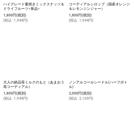
ハイグレード素焼きミックスナッツ＆
コーディアルシロップ（国産オレンジ
ドライフルーツ<単品>
＆レモンジンジャー）
1,800
円
(税別)
1,800
円
(税別)
(
税込
:
1,944
円
)
(
税込
:
1,944
円
)
大人の絶品苺ミルクのもと（あまおう
ノンアルコールシードル(ハーフボト
苺コーディアル）
ル)
1,800
円
(税別)
2,000
円
(税別)
(
税込
:
1,944
円
)
(
税込
:
2,160
円
)