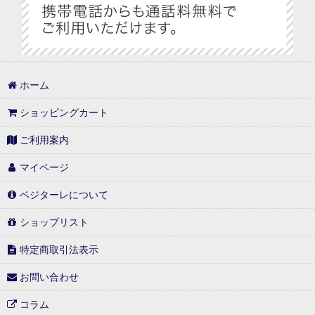
プチギフト特集
手提げ袋・ラッピング
べジターレ ノンアルコールスパークリング特集
1,000円以内
ホーム
1,000円台の可愛いギフト
ショッピングカート
1,001円〜3,000円
ご利用案内
3,001円〜5,000円
マイページ
5,001円〜10,000円
ベジターレについて
10,001円以上
ショップリスト
特定商取引法表示
常温(冷蔵)と同梱可能商品
お問い合わせ
冷凍(冷蔵)と同梱可能商品
コラム