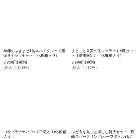
季節のふきよせ1缶＆ハイグレード素
まるごと果実の生ジェラート6種セッ
焼きナッツセット（化粧箱入り）
ト【夏季限定】（化粧箱入り）
3,850
円
(税別)
3,900
円
(税別)
(
税込
:
4,158
円
)
(
税込
:
4,212
円
)
白金プラチナバウム(12個入り)化粧箱
ぶどうを丸ごと楽しむ贅沢セット（巨
入り
峰スパークリング(ハーフボトル)＆こ