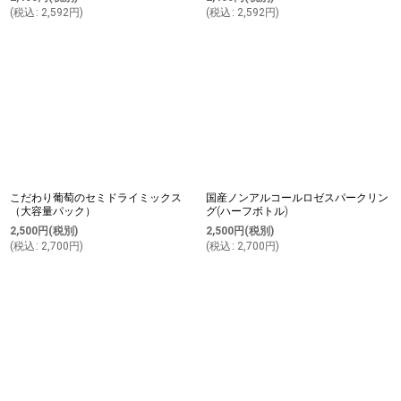
(
税込
:
2,592
円
)
(
税込
:
2,592
円
)
こだわり葡萄のセミドライミックス
国産ノンアルコールロゼスパークリン
（大容量パック）
グ(ハーフボトル)
2,500
円
(税別)
2,500
円
(税別)
(
税込
:
2,700
円
)
(
税込
:
2,700
円
)