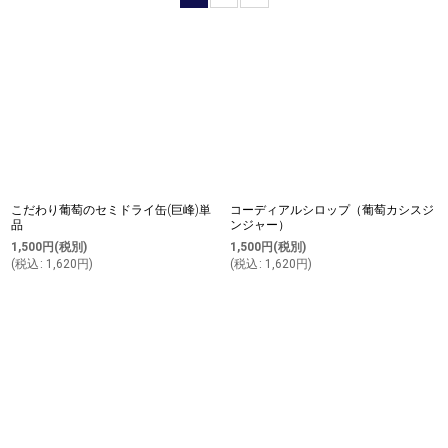
並び順
:
絞り込む
こだわり葡萄のセミドライ缶(巨峰)単
コーディアルシロップ（葡萄カシスジ
品
ンジャー）
1,500
円
(税別)
1,500
円
(税別)
(
税込
:
1,620
円
)
(
税込
:
1,620
円
)