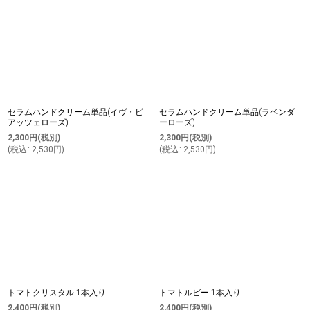
セラムハンドクリーム単品(イヴ・ピ
セラムハンドクリーム単品(ラベンダ
アッツェローズ)
ーローズ)
2,300
円
(税別)
2,300
円
(税別)
(
税込
:
2,530
円
)
(
税込
:
2,530
円
)
トマトクリスタル 1本入り
トマトルビー 1本入り
2,400
円
(税別)
2,400
円
(税別)