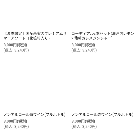
【夏季限定】国産果実のプレミアムサ
コーディアル2本セット(瀬戸内レモン
マーアソート（化粧箱入り）
× 葡萄カシスジンジャー)
3,000
円
(税別)
3,000
円
(税別)
(
税込
:
3,240
円
)
(
税込
:
3,240
円
)
ノンアルコール白ワイン(フルボトル)
ノンアルコール赤ワイン(フルボトル)
3,000
円
(税別)
3,000
円
(税別)
(
税込
:
3,240
円
)
(
税込
:
3,240
円
)