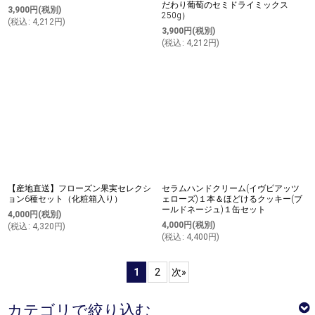
だわり葡萄のセミドライミックス
3,900
円
(税別)
250g）
(
税込
:
4,212
円
)
3,900
円
(税別)
(
税込
:
4,212
円
)
【産地直送】フローズン果実セレクシ
セラムハンドクリーム(イヴピアッツ
ョン6種セット（化粧箱入り）
ェローズ)１本＆ほどけるクッキー(ブ
ールドネージュ)１缶セット
4,000
円
(税別)
4,000
円
(税別)
(
税込
:
4,320
円
)
(
税込
:
4,400
円
)
1
2
次
»
カテゴリで絞り込む