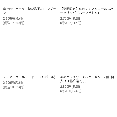
幸せの缶ケーキ 熟成和栗のモンブラ
【期間限定】苺のノンアルコールスパ
ン
ークリング（ハーフボトル）
2,600
円
(税別)
2,700
円
(税別)
(
税込
:
2,808
円
)
(
税込
:
2,916
円
)
ノンアルコールシードル(フルボトル)
苺のダックワーズバターサンド2種5個
入り（化粧箱入り）
2,800
円
(税別)
2,800
円
(税別)
(
税込
:
3,024
円
)
(
税込
:
3,024
円
)