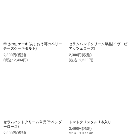
幸せの缶ケーキ(あまおう苺のベリー
セラムハンドクリーム単品(イヴ・ピ
チーズケーキタルト)
アッツェローズ)
2,300
円
(税別)
2,300
円
(税別)
(
税込
:
2,484
円
)
(
税込
:
2,530
円
)
セラムハンドクリーム単品(ラベンダ
トマトクリスタル 1本入り
ーローズ)
2,400
円
(税別)
2,300
円
(税別)
(
税込
:
2,592
円
)