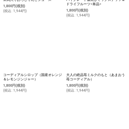
ドライフルーツ<単品>
1,800
円
(税別)
1,800
円
(税別)
(
税込
:
1,944
円
)
(
税込
:
1,944
円
)
コーディアルシロップ（国産オレンジ
大人の絶品苺ミルクのもと（あまおう
＆レモンジンジャー）
苺コーディアル）
1,800
円
(税別)
1,800
円
(税別)
(
税込
:
1,944
円
)
(
税込
:
1,944
円
)