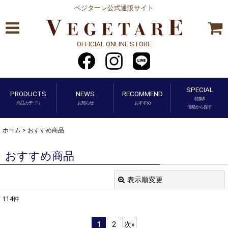
ベジターレ公式通販サイト
OFFICIAL ONLINE STORE
SPECIAL
PRODUCTS
NEWS
RECOMMEND
特集&
商品カテゴリ
お知らせ
おすすめ
価格から探す
ホーム
>
おすすめ商品
おすすめ商品
表示順変更
閉じる
114
件
表示数
:
1
2
次
»