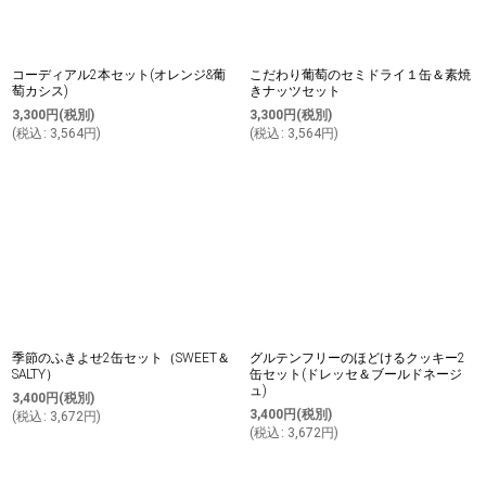
コーディアル2本セット(オレンジ&葡
こだわり葡萄のセミドライ１缶＆素焼
萄カシス)
きナッツセット
3,300
円
(税別)
3,300
円
(税別)
(
税込
:
3,564
円
)
(
税込
:
3,564
円
)
季節のふきよせ2缶セット（SWEET＆
グルテンフリーのほどけるクッキー2
SALTY）
缶セット(ドレッセ＆ブールドネージ
ュ)
3,400
円
(税別)
3,400
円
(税別)
(
税込
:
3,672
円
)
(
税込
:
3,672
円
)