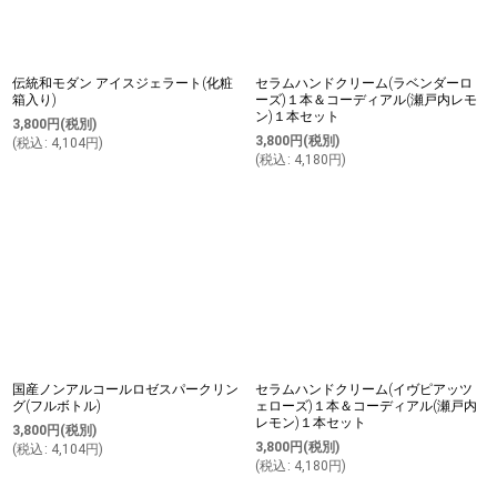
伝統和モダン アイスジェラート(化粧
セラムハンドクリーム(ラベンダーロ
箱入り)
ーズ)１本＆コーディアル(瀬戸内レモ
ン)１本セット
3,800
円
(税別)
3,800
円
(税別)
(
税込
:
4,104
円
)
(
税込
:
4,180
円
)
国産ノンアルコールロゼスパークリン
セラムハンドクリーム(イヴピアッツ
グ(フルボトル)
ェローズ)１本＆コーディアル(瀬戸内
レモン)１本セット
3,800
円
(税別)
3,800
円
(税別)
(
税込
:
4,104
円
)
(
税込
:
4,180
円
)