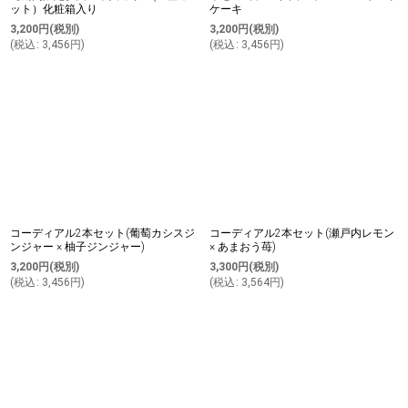
ット）化粧箱入り
ケーキ
3,200
円
(税別)
3,200
円
(税別)
(
税込
:
3,456
円
)
(
税込
:
3,456
円
)
コーディアル2本セット(葡萄カシスジ
コーディアル2本セット(瀬戸内レモン
ンジャー × 柚子ジンジャー)
× あまおう苺)
3,200
円
(税別)
3,300
円
(税別)
(
税込
:
3,456
円
)
(
税込
:
3,564
円
)