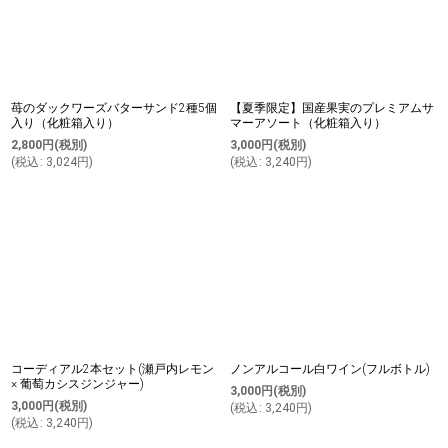
苺のダックワーズバターサンド2種5個
【夏季限定】国産果実のプレミアムサ
入り（化粧箱入り）
マーアソート（化粧箱入り）
2,800
円
(税別)
3,000
円
(税別)
(
税込
:
3,024
円
)
(
税込
:
3,240
円
)
コーディアル2本セット(瀬戸内レモン
ノンアルコール白ワイン(フルボトル)
× 葡萄カシスジンジャー)
3,000
円
(税別)
3,000
円
(税別)
(
税込
:
3,240
円
)
(
税込
:
3,240
円
)