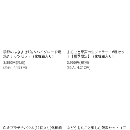
季節のふきよせ1缶＆ハイグレード素
まるごと果実の生ジェラート6種セッ
焼きナッツセット（化粧箱入り）
ト【夏季限定】（化粧箱入り）
3,850
円
(税別)
3,900
円
(税別)
(
税込
:
4,158
円
)
(
税込
:
4,212
円
)
白金プラチナバウム(12個入り)化粧箱
ぶどうを丸ごと楽しむ贅沢セット（巨