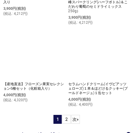
入り
峰スパークリング(ハーフボトル)＆こ
だわり葡萄のセミドライミックス
3,900
円
(税別)
250g）
(
税込
:
4,212
円
)
3,900
円
(税別)
(
税込
:
4,212
円
)
【産地直送】フローズン果実セレクシ
セラムハンドクリーム(イヴピアッツ
ョン6種セット（化粧箱入り）
ェローズ)１本＆ほどけるクッキー(ブ
ールドネージュ)１缶セット
4,000
円
(税別)
4,000
円
(税別)
(
税込
:
4,320
円
)
(
税込
:
4,400
円
)
1
2
次
»