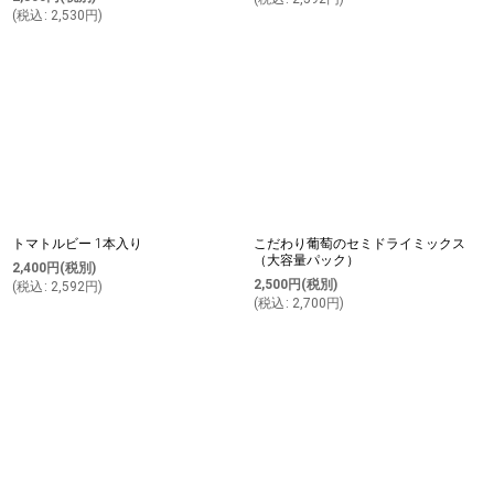
(
税込
:
2,530
円
)
トマトルビー 1本入り
こだわり葡萄のセミドライミックス
（大容量パック）
2,400
円
(税別)
2,500
円
(税別)
(
税込
:
2,592
円
)
(
税込
:
2,700
円
)