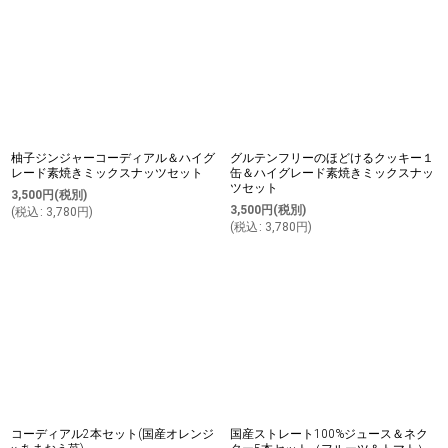
柚子ジンジャーコーディアル＆ハイグ
グルテンフリーのほどけるクッキー１
レード素焼きミックスナッツセット
缶＆ハイグレード素焼きミックスナッ
ツセット
3,500
円
(税別)
3,500
円
(税別)
(
税込
:
3,780
円
)
(
税込
:
3,780
円
)
コーディアル2本セット(国産オレンジ
国産ストレート100%ジュース＆ネク