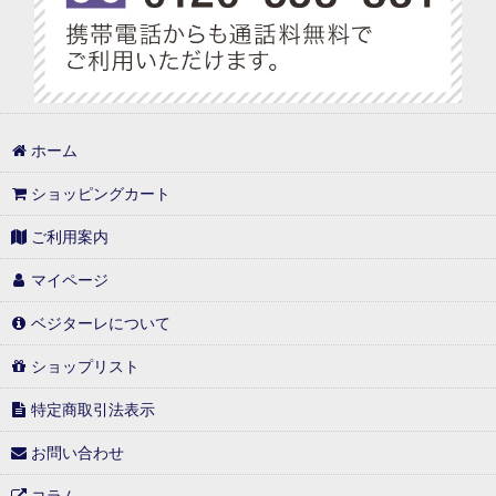
プチギフト特集
手提げ袋・ラッピング
べジターレ ノンアルコールスパークリング特集
1,000円以内
ホーム
1,000円台の可愛いギフト
ショッピングカート
1,001円〜3,000円
ご利用案内
3,001円〜5,000円
マイページ
5,001円〜10,000円
ベジターレについて
10,001円以上
ショップリスト
特定商取引法表示
常温(冷蔵)と同梱可能商品
お問い合わせ
冷凍(冷蔵)と同梱可能商品