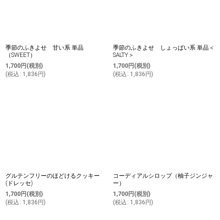
季節のふきよせ 甘い系 単品
季節のふきよせ しょっぱい系 単品＜
（SWEET）
SALTY＞
1,700
円
(税別)
1,700
円
(税別)
(
税込
:
1,836
円
)
(
税込
:
1,836
円
)
グルテンフリーのほどけるクッキー
コーディアルシロップ（柚子ジンジャ
(ドレッセ)
ー）
1,700
円
(税別)
1,700
円
(税別)
(
税込
:
1,836
円
)
(
税込
:
1,836
円
)