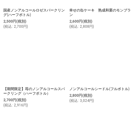
国産ノンアルコールロゼスパークリン
幸せの缶ケーキ 熟成和栗のモンブラ
グ(ハーフボトル)
ン
2,500
円
(税別)
2,600
円
(税別)
(
税込
:
2,700
円
)
(
税込
:
2,808
円
)
【期間限定】苺のノンアルコールスパ
ノンアルコールシードル(フルボトル)
ークリング（ハーフボトル）
2,800
円
(税別)
2,700
円
(税別)
(
税込
:
3,024
円
)
(
税込
:
2,916
円
)