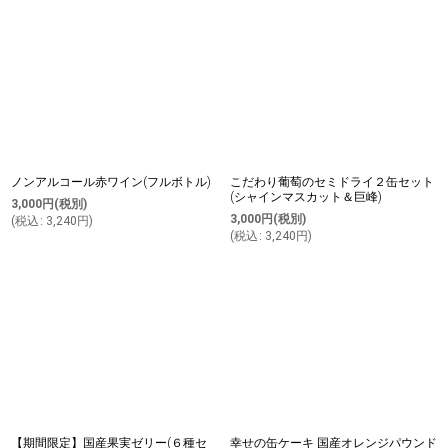
ノンアルコール赤ワイン(フルボトル)
こだわり葡萄のセミドライ２缶セット
(シャインマスカット＆巨峰)
3,000
円
(税別)
3,000
円
(税別)
(
税込
:
3,240
円
)
(
税込
:
3,240
円
)
【期間限定】国産果実ゼリー(６種セ
幸せの缶ケーキ 国産オレンジパウンド