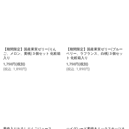
【期間限定】国産果実ゼリー(りん
【期間限定】国産果実ゼリー(ブルー
ご、メロン、黄桃)３個セット 化粧箱
ベリー、ラフランス、白桃)３個セッ
入り
ト 化粧箱入り
1,750
円
(税別)
1,750
円
(税別)
(
税込
:
1,890
円
)
(
税込
:
1,890
円
)
果肉入りおろしりんごジュース
ハイグレード素焼きミックスナッツ＆