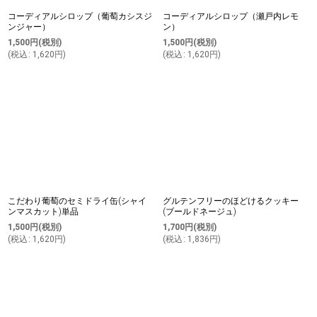
コーディアルシロップ（葡萄カシスジ
コーディアルシロップ（瀬戸内レモ
ンジャー）
ン）
1,500
円
(税別)
1,500
円
(税別)
(
税込
:
1,620
円
)
(
税込
:
1,620
円
)
こだわり葡萄のセミドライ缶(シャイ
グルテンフリーのほどけるクッキー
ンマスカット)単品
(ブールドネージュ)
1,500
円
(税別)
1,700
円
(税別)
(
税込
:
1,620
円
)
(
税込
:
1,836
円
)