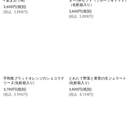
× あまおう苺)
ター5本セット（フルーツ＆トマト）
（化粧箱入り）
3,600
円
(税別)
3,600
円
(税別)
(
税込
:
3,888
円
)
(
税込
:
3,888
円
)
宇和島ブラッドオレンジのショコラテ
とれたて野菜と果実の生ジェラート
リーヌ(化粧箱入り)
(化粧箱入り)
3,700
円
(税別)
3,800
円
(税別)
(
税込
:
3,996
円
)
(
税込
:
4,104
円
)