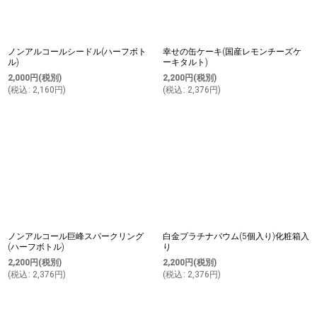
ノンアルコールシードル(ハーフボト
幸せの缶ケーキ(国産レモンチーズケ
ル)
ーキタルト)
2,000
円
(税別)
2,200
円
(税別)
(
税込
:
2,160
円
)
(
税込
:
2,376
円
)
ノンアルコール巨峰スパークリング
白金プラチナバウム(5個入り)化粧箱入
(ハーフボトル)
り
2,200
円
(税別)
2,200
円
(税別)
(
税込
:
2,376
円
)
(
税込
:
2,376
円
)