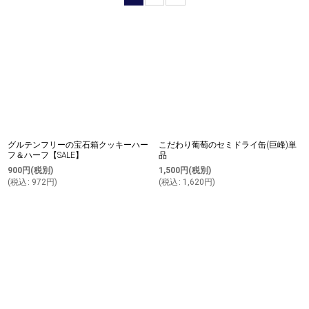
並び順
:
絞り込む
グルテンフリーの宝石箱クッキーハー
こだわり葡萄のセミドライ缶(巨峰)単
フ＆ハーフ【SALE】
品
900
円
(税別)
1,500
円
(税別)
(
税込
:
972
円
)
(
税込
:
1,620
円
)