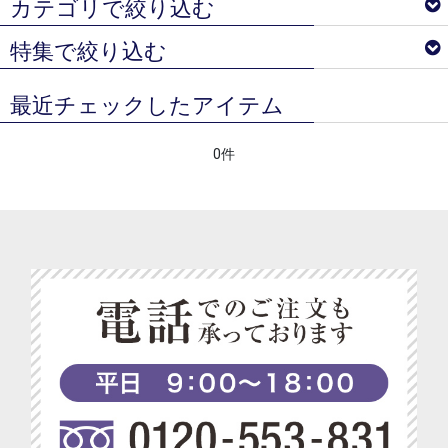
カテゴリで絞り込む
特集で絞り込む
トマトクリスタル＆トマトルビー
最近チェックしたアイテム
ノンアルコールスパークリング＆ワイン
ベジターレ サマーギフトギフト特集
コーディアルシロップ
0件
ベジターレコラム
ジュース
ベジターレ 接待の贈り物特集
スイーツ
べジターレ 内祝い＆お返し人気ランキング
ドライフルーツ＆ナッツ
ベジターレ グルテンフリーの米粉スイーツ特集
ジェラート＆アイス
ベジターレ コーディアル特集
ベジアレンジメント
ベジターレ 幸せの缶ケーキ
ベジターレセレクト
ベジターレ アレンジレシピ特集
セラムハンドクリーム