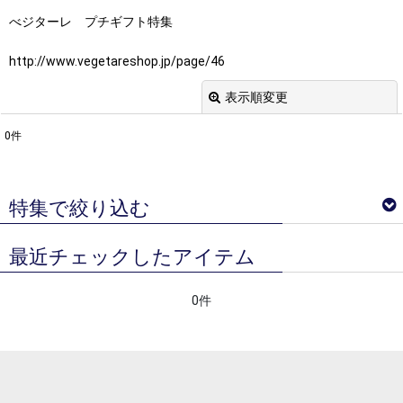
べジターレ プチギフト特集
http://www.vegetareshop.jp/page/46
表示順変更
閉じる
0
件
表示数
:
並び順
:
特集で絞り込む
絞り込む
最近チェックしたアイテム
ベジターレ サマーギフトギフト特集
0件
ベジターレコラム
ベジターレ 接待の贈り物特集
べジターレ 内祝い＆お返し人気ランキング