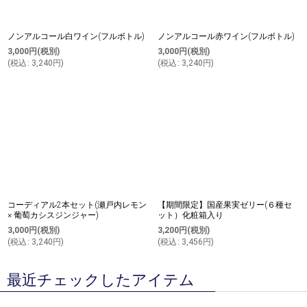
ノンアルコール白ワイン(フルボトル)
ノンアルコール赤ワイン(フルボトル)
3,000
円
(税別)
3,000
円
(税別)
(
税込
:
3,240
円
)
(
税込
:
3,240
円
)
コーディアル2本セット(瀬戸内レモン
【期間限定】国産果実ゼリー(６種セ
× 葡萄カシスジンジャー)
ット）化粧箱入り
3,000
円
(税別)
3,200
円
(税別)
(
税込
:
3,240
円
)
(
税込
:
3,456
円
)
最近チェックしたアイテム