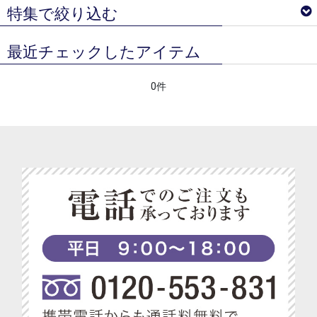
特集で絞り込む
最近チェックしたアイテム
ベジターレ サマーギフトギフト特集
0件
ベジターレコラム
ベジターレ 接待の贈り物特集
べジターレ 内祝い＆お返し人気ランキング
ベジターレ グルテンフリーの米粉スイーツ特集
ベジターレ コーディアル特集
ベジターレ 幸せの缶ケーキ
ベジターレ アレンジレシピ特集
プチギフト特集