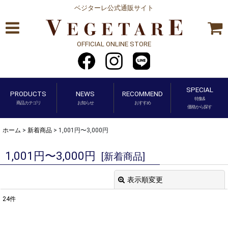
ベジターレ公式通販サイト
OFFICIAL ONLINE STORE
SPECIAL
PRODUCTS
NEWS
RECOMMEND
特集&
商品カテゴリ
お知らせ
おすすめ
価格から探す
ホーム
>
新着商品
>
1,001円〜3,000円
1,001円〜3,000円
[
新着商品
]
表示順変更
閉じる
24
件
表示数
: