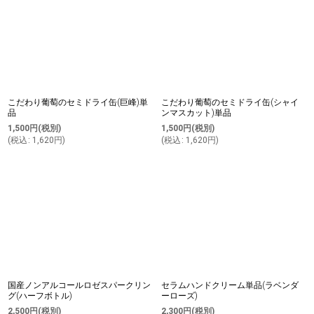
こだわり葡萄のセミドライ缶(巨峰)単
こだわり葡萄のセミドライ缶(シャイ
品
ンマスカット)単品
1,500
円
(税別)
1,500
円
(税別)
(
税込
:
1,620
円
)
(
税込
:
1,620
円
)
国産ノンアルコールロゼスパークリン
セラムハンドクリーム単品(ラベンダ
グ(ハーフボトル)
ーローズ)
2,500
円
(税別)
2,300
円
(税別)