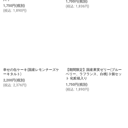
1,700
円
(税別)
1,750
円
(税別)
(
税込
:
1,836
円
)
(
税込
:
1,890
円
)
幸せの缶ケーキ(国産レモンチーズケ
【期間限定】国産果実ゼリー(ブルー
ーキタルト)
ベリー、ラフランス、白桃)３個セッ
ト 化粧箱入り
2,200
円
(税別)
1,750
円
(税別)
(
税込
:
2,376
円
)
(
税込
:
1,890
円
)