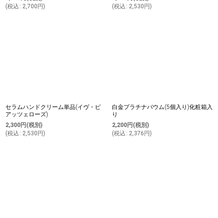
(
税込
:
2,700
円
)
(
税込
:
2,530
円
)
セラムハンドクリーム単品(イヴ・ピ
白金プラチナバウム(5個入り)化粧箱入
アッツェローズ)
り
2,300
円
(税別)
2,200
円
(税別)
(
税込
:
2,530
円
)
(
税込
:
2,376
円
)