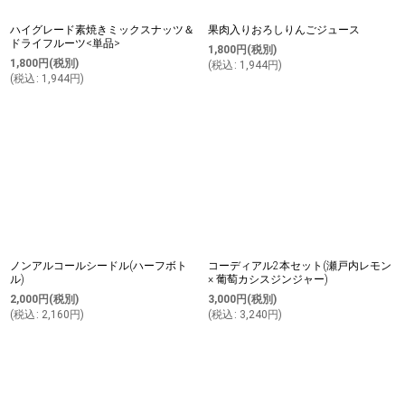
ハイグレード素焼きミックスナッツ＆
果肉入りおろしりんごジュース
ドライフルーツ<単品>
1,800
円
(税別)
1,800
円
(税別)
(
税込
:
1,944
円
)
(
税込
:
1,944
円
)
ノンアルコールシードル(ハーフボト
コーディアル2本セット(瀬戸内レモン
ル)
× 葡萄カシスジンジャー)
2,000
円
(税別)
3,000
円
(税別)
(
税込
:
2,160
円
)
(
税込
:
3,240
円
)