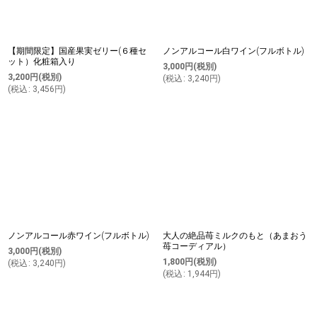
【期間限定】国産果実ゼリー(６種セ
ノンアルコール白ワイン(フルボトル)
ット）化粧箱入り
3,000
円
(税別)
3,200
円
(税別)
(
税込
:
3,240
円
)
(
税込
:
3,456
円
)
ノンアルコール赤ワイン(フルボトル)
大人の絶品苺ミルクのもと（あまおう
苺コーディアル）
3,000
円
(税別)
1,800
円
(税別)
(
税込
:
3,240
円
)
(
税込
:
1,944
円
)