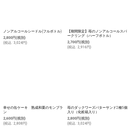
ノンアルコールシードル(フルボトル)
【期間限定】苺のノンアルコールスパ
ークリング（ハーフボトル）
2,800
円
(税別)
2,700
円
(税別)
(
税込
:
3,024
円
)
(
税込
:
2,916
円
)
幸せの缶ケーキ 熟成和栗のモンブラ
苺のダックワーズバターサンド2種5個
ン
入り（化粧箱入り）
2,600
円
(税別)
2,800
円
(税別)
(
税込
:
2,808
円
)
(
税込
:
3,024
円
)