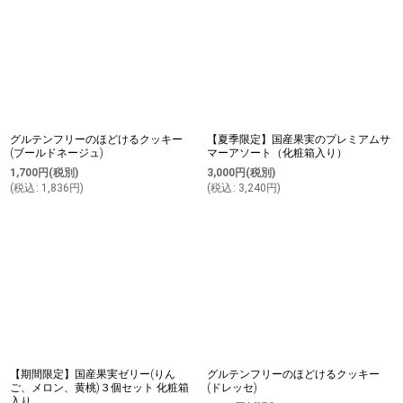
並び順
:
絞り込む
グルテンフリーのほどけるクッキー
【夏季限定】国産果実のプレミアムサ
(ブールドネージュ)
マーアソート（化粧箱入り）
1,700
円
(税別)
3,000
円
(税別)
(
税込
:
1,836
円
)
(
税込
:
3,240
円
)
【期間限定】国産果実ゼリー(りん
グルテンフリーのほどけるクッキー
ご、メロン、黄桃)３個セット 化粧箱
(ドレッセ)
入り