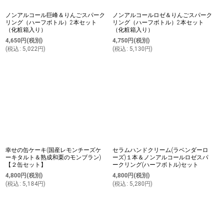
ノンアルコール巨峰＆りんごスパーク
ノンアルコールロゼ＆りんごスパーク
リング（ハーフボトル）2本セット
リング（ハーフボトル）2本セット
（化粧箱入り）
（化粧箱入り）
4,650
円
(税別)
4,750
円
(税別)
(
税込
:
5,022
円
)
(
税込
:
5,130
円
)
幸せの缶ケーキ(国産レモンチーズケ
セラムハンドクリーム(ラベンダーロ
ーキタルト＆熟成和栗のモンブラン)
ーズ)１本＆ノンアルコールロゼスパ
【２缶セット】
ークリング(ハーフボトル)セット
4,800
円
(税別)
4,800
円
(税別)
(
税込
:
5,184
円
)
(
税込
:
5,280
円
)