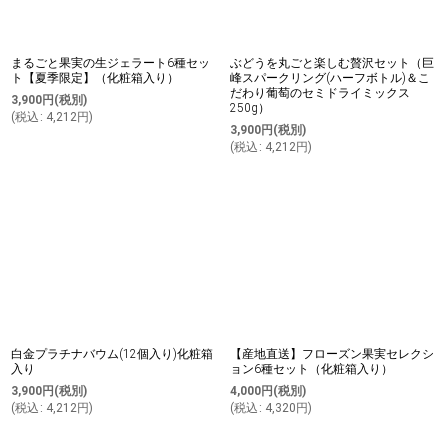
まるごと果実の生ジェラート6種セッ
ぶどうを丸ごと楽しむ贅沢セット（巨
ト【夏季限定】（化粧箱入り）
峰スパークリング(ハーフボトル)＆こ
だわり葡萄のセミドライミックス
3,900
円
(税別)
250g）
(
税込
:
4,212
円
)
3,900
円
(税別)
(
税込
:
4,212
円
)
白金プラチナバウム(12個入り)化粧箱
【産地直送】フローズン果実セレクシ
入り
ョン6種セット（化粧箱入り）
3,900
円
(税別)
4,000
円
(税別)
(
税込
:
4,212
円
)
(
税込
:
4,320
円
)