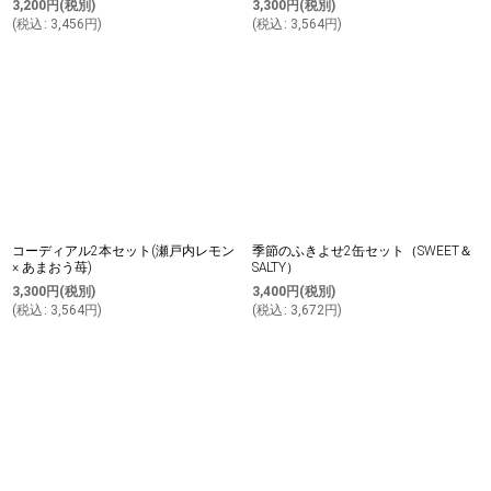
3,200
円
(税別)
3,300
円
(税別)
(
税込
:
3,456
円
)
(
税込
:
3,564
円
)
コーディアル2本セット(瀬戸内レモン
季節のふきよせ2缶セット（SWEET＆
× あまおう苺)
SALTY）
3,300
円
(税別)
3,400
円
(税別)
(
税込
:
3,564
円
)
(
税込
:
3,672
円
)