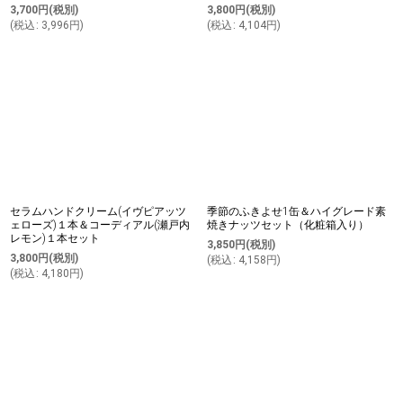
3,700
円
(税別)
3,800
円
(税別)
(
税込
:
3,996
円
)
(
税込
:
4,104
円
)
セラムハンドクリーム(イヴピアッツ
季節のふきよせ1缶＆ハイグレード素
ェローズ)１本＆コーディアル(瀬戸内
焼きナッツセット（化粧箱入り）
レモン)１本セット
3,850
円
(税別)
3,800
円
(税別)
(
税込
:
4,158
円
)
(
税込
:
4,180
円
)