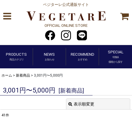
ベジターレ公式通販サイト
OFFICIAL ONLINE STORE
SPECIAL
PRODUCTS
NEWS
RECOMMEND
特集&
商品カテゴリ
お知らせ
おすすめ
価格から探す
ホーム
>
新着商品
>
3,001円〜5,000円
3,001円〜5,000円
[
新着商品
]
表示順変更
閉じる
41
件
表示数
: