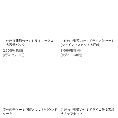
並び順
:
絞り込む
こだわり葡萄のセミドライミックス
こだわり葡萄のセミドライ２缶セット
（大容量パック）
(シャインマスカット＆巨峰)
2,500
円
(税別)
3,000
円
(税別)
(
税込
:
2,700
円
)
(
税込
:
3,240
円
)
幸せの缶ケーキ 国産オレンジパウンド
こだわり葡萄のセミドライ１缶＆素焼
ケーキ
きナッツセット