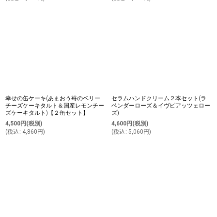
幸せの缶ケーキ(あまおう苺のベリー
セラムハンドクリーム２本セット(ラ
チーズケーキタルト＆国産レモンチー
ベンダーローズ＆イヴピアッツェロー
ズケーキタルト)【２缶セット】
ズ)
4,500
円
(税別)
4,600
円
(税別)
(
税込
:
4,860
円
)
(
税込
:
5,060
円
)