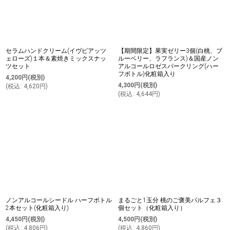
セラムハンドクリーム(イヴピアッツ
【期間限定】果実ゼリー3個(白桃、ブ
ェローズ)１本＆素焼きミックスナッ
ルーベリー、ラフランス)＆国産ノン
ツセット
アルコールロゼスパークリング(ハー
フボトル)化粧箱入り
4,200
円
(税別)
4,300
円
(税別)
(
税込
:
4,620
円
)
(
税込
:
4,644
円
)
ノンアルコールシードル ハーフボトル
まるごと1玉分 桃のご褒美パルフェ３
2本セット(化粧箱入り)
個セット（化粧箱入り）
4,450
円
(税別)
4,500
円
(税別)
(
税込
:
4,806
円
)
(
税込
:
4,860
円
)