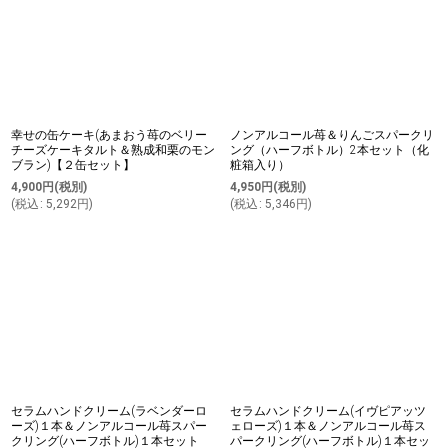
幸せの缶ケーキ(あまおう苺のベリー
ノンアルコール苺＆りんごスパークリ
チーズケーキタルト＆熟成和栗のモン
ング（ハーフボトル）2本セット（化
ブラン)【２缶セット】
粧箱入り）
4,900
円
(税別)
4,950
円
(税別)
(
税込
:
5,292
円
)
(
税込
:
5,346
円
)
セラムハンドクリーム(ラベンダーロ
セラムハンドクリーム(イヴピアッツ
ーズ)１本＆ノンアルコール苺スパー
ェローズ)１本＆ノンアルコール苺ス
クリング(ハーフボトル)１本セット
パークリング(ハーフボトル)１本セッ