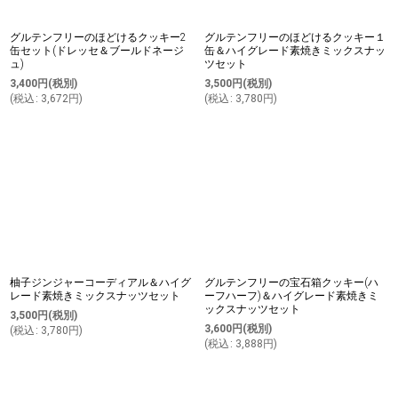
グルテンフリーのほどけるクッキー2
グルテンフリーのほどけるクッキー１
缶セット(ドレッセ＆ブールドネージ
缶＆ハイグレード素焼きミックスナッ
ュ)
ツセット
3,400
円
(税別)
3,500
円
(税別)
(
税込
:
3,672
円
)
(
税込
:
3,780
円
)
柚子ジンジャーコーディアル＆ハイグ
グルテンフリーの宝石箱クッキー(ハ
レード素焼きミックスナッツセット
ーフハーフ)＆ハイグレード素焼きミ
ックスナッツセット
3,500
円
(税別)
3,600
円
(税別)
(
税込
:
3,780
円
)
(
税込
:
3,888
円
)