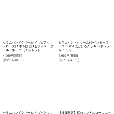
セラムハンドクリーム(イヴピアッツ
セラムハンドクリーム(ラベンダーロ
ェローズ)１本＆ほどけるクッキー(ブ
ーズ)１本＆ほどけるクッキー(ドレッ
ールドネージュ)１缶セット
セ)１缶セット
4,000
円
(税別)
4,000
円
(税別)
(
税込
:
4,400
円
)
(
税込
:
4,400
円
)
セラムハンドクリーム(イヴピアッツ
【期間限定】苺のノンアルコールスパ