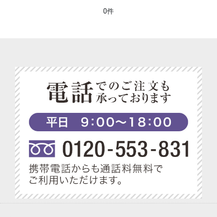
0件
ベジターレコラム
ベジターレ 接待の贈り物特集
べジターレ 内祝い＆お返し人気ランキング
ベジターレ グルテンフリーの米粉スイーツ特集
ベジターレ コーディアル特集
ベジターレ 幸せの缶ケーキ
ベジターレ アレンジレシピ特集
プチギフト特集
べジターレ ノンアルコールスパークリング特集
1,000円以内