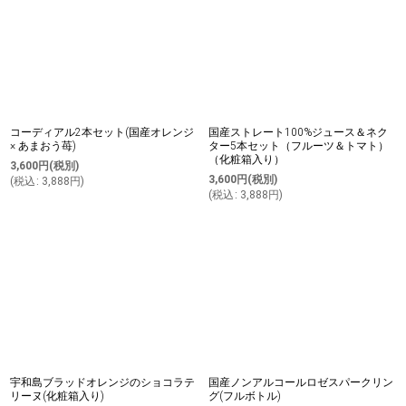
コーディアル2本セット(国産オレンジ
国産ストレート100%ジュース＆ネク
× あまおう苺)
ター5本セット（フルーツ＆トマト）
（化粧箱入り）
3,600
円
(税別)
3,600
円
(税別)
(
税込
:
3,888
円
)
(
税込
:
3,888
円
)
宇和島ブラッドオレンジのショコラテ
国産ノンアルコールロゼスパークリン
リーヌ(化粧箱入り)
グ(フルボトル)