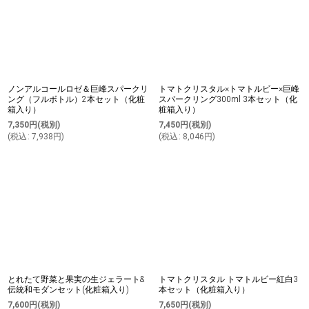
ノンアルコールロゼ＆巨峰スパークリ
トマトクリスタル×トマトルビー×巨峰
ング（フルボトル）2本セット（化粧
スパークリング300ml 3本セット（化
箱入り）
粧箱入り）
7,350
円
(税別)
7,450
円
(税別)
(
税込
:
7,938
円
)
(
税込
:
8,046
円
)
とれたて野菜と果実の生ジェラート&
トマトクリスタル トマトルビー紅白3
伝統和モダンセット(化粧箱入り)
本セット（化粧箱入り）
7,600
円
(税別)
7,650
円
(税別)