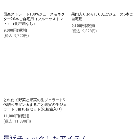
国産ストレート100%ジュース＆ネク
果肉入りおろしりんごジュース6本ご
ター20本ご自宅用（フルーツ＆トマ
自宅用
ト）（化粧箱なし）
9,100
円
(税別)
9,000
円
(税別)
(
税込
:
9,828
円
)
(
税込
:
9,720
円
)
とれたて野菜と果実の生ジェラート&
伝統和モダン＆まるごと果実の生ジェ
ラート 3種18個セット(化粧箱入り)
11,000
円
(税別)
(
税込
:
11,880
円
)
最近チェックしたアイテム