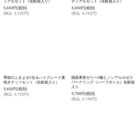
ィアルセット（化粧箱入り）
ディアルセット（化粧箱入り）
5,650
円
(税別)
5,650
円
(税別)
(
税込
:
6,102
円
)
(
税込
:
6,102
円
)
季節のふきよせ2缶＆ハイグレード素
国産果実ゼリー6種とノンアルロゼス
焼きナッツセット（化粧箱入り）
パークリング（ハーフボトル）化粧箱
入り
5,650
円
(税別)
5,700
円
(税別)
(
税込
:
6,102
円
)
(
税込
:
6,156
円
)