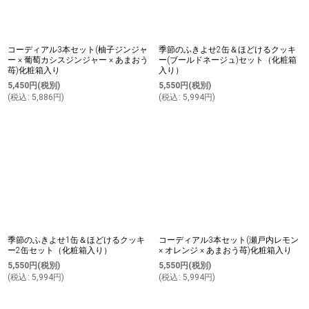
コーディアル3本セット(柚子ジンジャ
季節のふきよせ2缶＆ほどけるクッキ
ー × 葡萄カシスジンジャー × あまおう
ー(ブールドネージュ)セット（化粧箱
苺)化粧箱入り
入り）
5,450
円
(税別)
5,550
円
(税別)
(
税込
:
5,886
円
)
(
税込
:
5,994
円
)
季節のふきよせ1缶＆ほどけるクッキ
コーディアル3本セット(瀬戸内レモン
ー2缶セット（化粧箱入り）
× オレンジ × あまおう苺)化粧箱入り
5,550
円
(税別)
5,550
円
(税別)
(
税込
:
5,994
円
)
(
税込
:
5,994
円
)