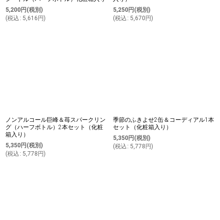
5,200
円
(税別)
5,250
円
(税別)
(
税込
:
5,616
円
)
(
税込
:
5,670
円
)
ノンアルコール巨峰＆苺スパークリン
季節のふきよせ2缶＆コーディアル1本
グ（ハーフボトル）2本セット（化粧
セット（化粧箱入り）
箱入り）
5,350
円
(税別)
5,350
円
(税別)
(
税込
:
5,778
円
)
(
税込
:
5,778
円
)