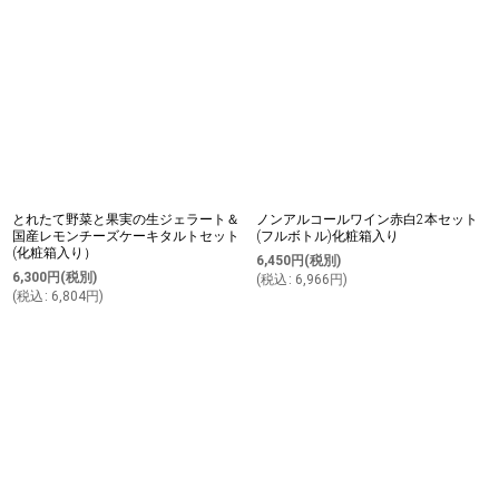
とれたて野菜と果実の生ジェラート＆
ノンアルコールワイン赤白2本セット
国産レモンチーズケーキタルトセット
(フルボトル)化粧箱入り
(化粧箱入り）
6,450
円
(税別)
6,300
円
(税別)
(
税込
:
6,966
円
)
(
税込
:
6,804
円
)