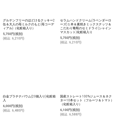
グルテンフリーのほどけるクッキー2
セラムハンドクリーム(ラベンダーロ
缶＆大人の苺ミルクのもと(苺コーデ
ーズ)１本＆素焼きミックスナッツ＆
ィアル)（化粧箱入り）
こだわり葡萄のセミドライ(シャイン
マスカット)化粧箱入り
5,750
円
(税別)
5,750
円
(税別)
(
税込
:
6,210
円
)
(
税込
:
6,210
円
)
白金プラチナバウム(20個入り)化粧箱
国産ストレート100%ジュース＆ネク
入
ター10本セット（フルーツ＆トマト）
（化粧箱入り）
6,000
円
(税別)
6,100
円
(税別)
(
税込
:
6,480
円
)
(
税込
:
6,588
円
)