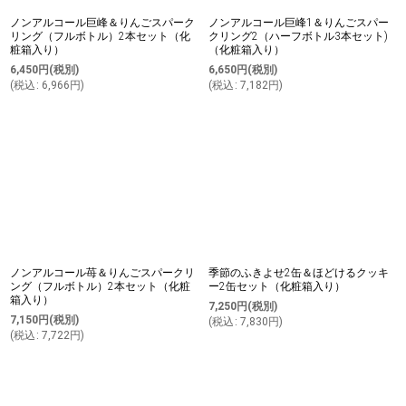
ノンアルコール巨峰＆りんごスパーク
ノンアルコール巨峰1＆りんごスパー
リング（フルボトル）2本セット（化
クリング2（ハーフボトル3本セット)
粧箱入り）
（化粧箱入り）
6,450
円
(税別)
6,650
円
(税別)
(
税込
:
6,966
円
)
(
税込
:
7,182
円
)
ノンアルコール苺＆りんごスパークリ
季節のふきよせ2缶＆ほどけるクッキ
ング（フルボトル）2本セット（化粧
ー2缶セット（化粧箱入り）
箱入り）
7,250
円
(税別)
7,150
円
(税別)
(
税込
:
7,830
円
)
(
税込
:
7,722
円
)