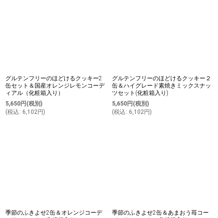
グルテンフリーのほどけるクッキー2
グルテンフリーのほどけるクッキー２
缶セット＆国産オレンジレモンコーデ
缶＆ハイグレード素焼きミックスナッ
ィアル（化粧箱入り）
ツセット(化粧箱入り)
5,650
円
(税別)
5,650
円
(税別)
(
税込
:
6,102
円
)
(
税込
:
6,102
円
)
季節のふきよせ2缶＆オレンジコーデ
季節のふきよせ2缶＆あまおう苺コー