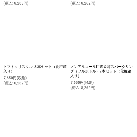
(
税込
:
8,208
円
)
(
税込
:
8,262
円
)
トマトクリスタル ３本セット（化粧箱
ノンアルコール巨峰＆苺スパークリン
入り）
グ（フルボトル）2本セット（化粧箱
入り）
7,650
円
(税別)
7,650
円
(税別)
(
税込
:
8,262
円
)
(
税込
:
8,262
円
)