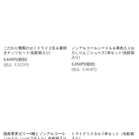
並び順
:
絞り込む
こだわり葡萄のセミドライ２缶＆素焼
ノンアルコールシードル＆果肉入りお
きナッツセット(化粧箱入り)
ろしりんごジュース2本セット(化粧箱
入り)
4,650
円
(税別)
5,050
円
(税別)
(
税込
:
5,022
円
)
(
税込
:
5,454
円
)
国産果実ゼリー6種とノンアルコール
トマトクリスタル 2本セット（化粧箱
シードル（ハーフボトル）化粧箱入り
入り）