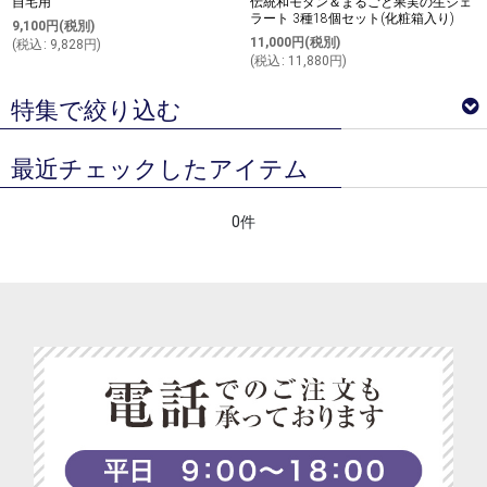
自宅用
伝統和モダン＆まるごと果実の生ジェ
ラート 3種18個セット(化粧箱入り)
9,100
円
(税別)
11,000
円
(税別)
(
税込
:
9,828
円
)
(
税込
:
11,880
円
)
特集で絞り込む
最近チェックしたアイテム
ベジターレ サマーギフトギフト特集
0件
ベジターレコラム
ベジターレ 接待の贈り物特集
べジターレ 内祝い＆お返し人気ランキング
ベジターレ グルテンフリーの米粉スイーツ特集
ベジターレ コーディアル特集
ベジターレ 幸せの缶ケーキ