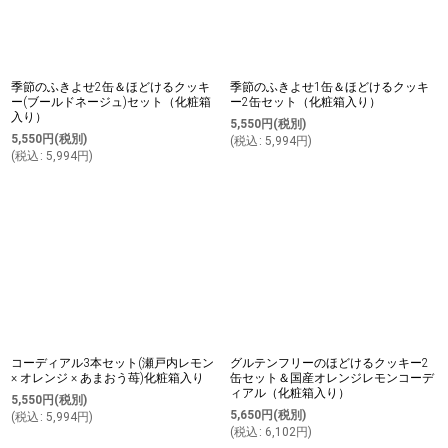
季節のふきよせ2缶＆ほどけるクッキ
季節のふきよせ1缶＆ほどけるクッキ
ー(ブールドネージュ)セット（化粧箱
ー2缶セット（化粧箱入り）
入り）
5,550
円
(税別)
5,550
円
(税別)
(
税込
:
5,994
円
)
(
税込
:
5,994
円
)
コーディアル3本セット(瀬戸内レモン
グルテンフリーのほどけるクッキー2
× オレンジ × あまおう苺)化粧箱入り
缶セット＆国産オレンジレモンコーデ
ィアル（化粧箱入り）
5,550
円
(税別)
5,650
円
(税別)
(
税込
:
5,994
円
)
(
税込
:
6,102
円
)