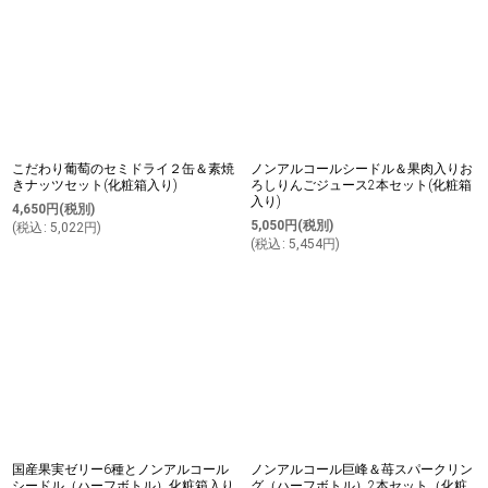
並び順
:
絞り込む
こだわり葡萄のセミドライ２缶＆素焼
ノンアルコールシードル＆果肉入りお
きナッツセット(化粧箱入り)
ろしりんごジュース2本セット(化粧箱
入り)
4,650
円
(税別)
5,050
円
(税別)
(
税込
:
5,022
円
)
(
税込
:
5,454
円
)
国産果実ゼリー6種とノンアルコール
ノンアルコール巨峰＆苺スパークリン
シードル（ハーフボトル）化粧箱入り
グ（ハーフボトル）2本セット（化粧