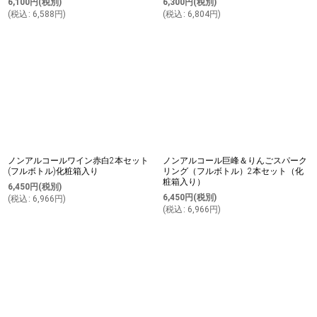
6,100
円
(税別)
6,300
円
(税別)
(
税込
:
6,588
円
)
(
税込
:
6,804
円
)
ノンアルコールワイン赤白2本セット
ノンアルコール巨峰＆りんごスパーク
(フルボトル)化粧箱入り
リング（フルボトル）2本セット（化
粧箱入り）
6,450
円
(税別)
6,450
円
(税別)
(
税込
:
6,966
円
)
(
税込
:
6,966
円
)