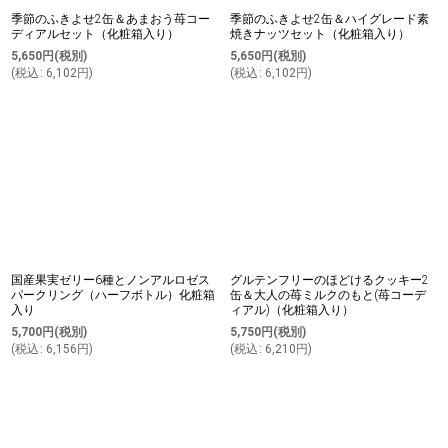
季節のふきよせ2缶＆あまおう苺コー
季節のふきよせ2缶＆ハイグレード素
ディアルセット（化粧箱入り）
焼きナッツセット（化粧箱入り）
5,650
円
(税別)
5,650
円
(税別)
(
税込
:
6,102
円
)
(
税込
:
6,102
円
)
国産果実ゼリー6種とノンアルロゼス
グルテンフリーのほどけるクッキー2
パークリング（ハーフボトル）化粧箱
缶＆大人の苺ミルクのもと(苺コーデ
入り
ィアル)（化粧箱入り）
5,700
円
(税別)
5,750
円
(税別)
(
税込
:
6,156
円
)
(
税込
:
6,210
円
)