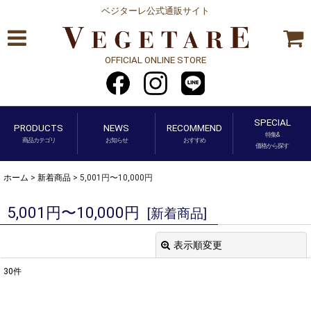
ベジターレ公式通販サイト
OFFICIAL ONLINE STORE
SPECIAL
PRODUCTS
NEWS
RECOMMEND
特集&
商品カテゴリ
お知らせ
おすすめ
価格から探す
ホーム
>
新着商品
>
5,001円〜10,000円
5,001円〜10,000円
[
新着商品
]
表示順変更
閉じる
30
件
表示数
: