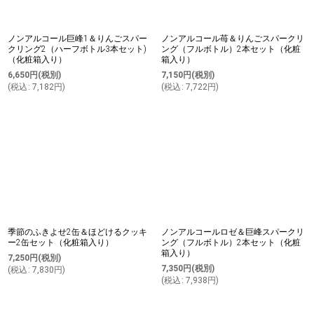
ノンアルコール巨峰1＆りんごスパー
ノンアルコール苺＆りんごスパークリ
クリング2（ハーフボトル3本セット)
ング（フルボトル）2本セット（化粧
（化粧箱入り）
箱入り）
6,650
円
(税別)
7,150
円
(税別)
(
税込
:
7,182
円
)
(
税込
:
7,722
円
)
季節のふきよせ2缶＆ほどけるクッキ
ノンアルコールロゼ＆巨峰スパークリ
ー2缶セット（化粧箱入り）
ング（フルボトル）2本セット（化粧
箱入り）
7,250
円
(税別)
7,350
円
(税別)
(
税込
:
7,830
円
)
(
税込
:
7,938
円
)