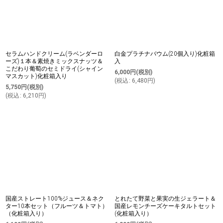
セラムハンドクリーム(ラベンダーロ
白金プラチナバウム(20個入り)化粧箱
ーズ)１本＆素焼きミックスナッツ＆
入
こだわり葡萄のセミドライ(シャイン
6,000
円
(税別)
マスカット)化粧箱入り
(
税込
:
6,480
円
)
5,750
円
(税別)
(
税込
:
6,210
円
)
国産ストレート100%ジュース＆ネク
とれたて野菜と果実の生ジェラート＆
ター10本セット（フルーツ＆トマト）
国産レモンチーズケーキタルトセット
（化粧箱入り）
(化粧箱入り）