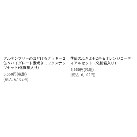
グルテンフリーのほどけるクッキー２
季節のふきよせ2缶＆オレンジコーデ
缶＆ハイグレード素焼きミックスナッ
ィアルセット（化粧箱入り）
ツセット(化粧箱入り)
5,650
円
(税別)
5,650
円
(税別)
(
税込
:
6,102
円
)
(
税込
:
6,102
円
)