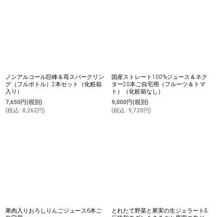
ノンアルコール巨峰＆苺スパークリン
国産ストレート100%ジュース＆ネク
グ（フルボトル）2本セット（化粧箱
ター20本ご自宅用（フルーツ＆トマ
入り）
ト）（化粧箱なし）
7,650
円
(税別)
9,000
円
(税別)
(
税込
:
8,262
円
)
(
税込
:
9,720
円
)
果肉入りおろしりんごジュース6本ご
とれたて野菜と果実の生ジェラート&