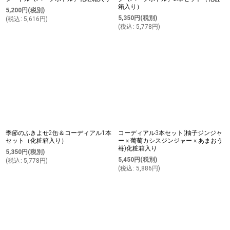
箱入り）
5,200
円
(税別)
5,350
円
(税別)
(
税込
:
5,616
円
)
(
税込
:
5,778
円
)
季節のふきよせ2缶＆コーディアル1本
コーディアル3本セット(柚子ジンジャ
セット（化粧箱入り）
ー × 葡萄カシスジンジャー × あまおう
苺)化粧箱入り
5,350
円
(税別)
5,450
円
(税別)
(
税込
:
5,778
円
)
(
税込
:
5,886
円
)