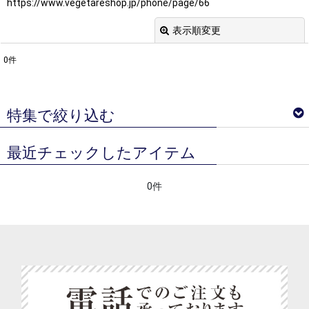
https://www.vegetareshop.jp/phone/page/66
表示順変更
閉じる
0
件
表示数
:
並び順
:
特集で絞り込む
絞り込む
最近チェックしたアイテム
ベジターレ サマーギフトギフト特集
0件
ベジターレコラム
ベジターレ 接待の贈り物特集
べジターレ 内祝い＆お返し人気ランキング
ベジターレ グルテンフリーの米粉スイーツ特集