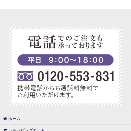
ベジターレ 接待の贈り物特集
べジターレ 内祝い＆お返し人気ランキング
ベジターレ グルテンフリーの米粉スイーツ特集
ベジターレ コーディアル特集
ベジターレ 幸せの缶ケーキ
ベジターレ アレンジレシピ特集
プチギフト特集
べジターレ ノンアルコールスパークリング特集
1,000円以内
ホーム
1,000円台の可愛いギフト
ショッピングカート