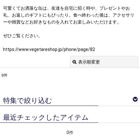
可愛くてお洒落な缶は、友達を自宅に招く時や、プレゼントやお
礼、お返しのギフトにもぴったり。食べ終わった後は、アクセサリ
ーや雑貨などお好きなものを入れてお楽しみいただけます。
ぜひご覧ください。
https://www.vegetareshop.jp/phone/page/82
表示順変更
閉じる
0
件
表示数
:
並び順
:
特集で絞り込む
絞り込む
最近チェックしたアイテム
ベジターレ サマーギフトギフト特集
0件
ベジターレコラム