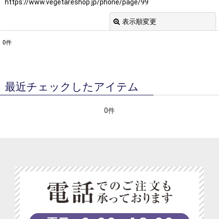
https://www.vegetareshop.jp/phone/page/99
表示順変更
閉じる
0
件
表示数
:
並び順
:
最近チェックしたアイテム
絞り込む
0件