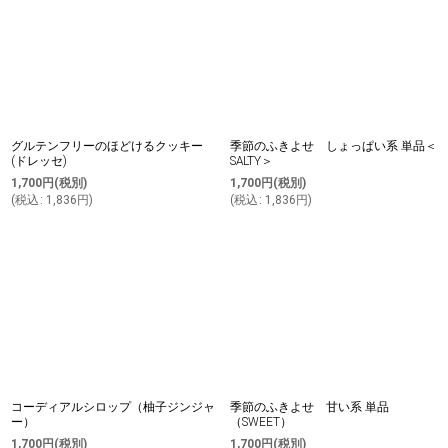
グルテンフリーのほどけるクッキー
季節のふきよせ しょっぱい系 単品＜
(ドレッセ)
SALTY＞
1,700
円
(税別)
1,700
円
(税別)
(
税込
:
1,836
円
)
(
税込
:
1,836
円
)
コーディアルシロップ（柚子ジンジャ
季節のふきよせ 甘い系 単品
ー）
（SWEET）
1,700
円
(税別)
1,700
円
(税別)