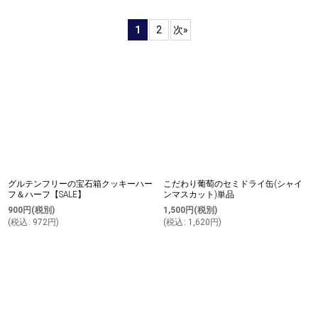
表示数
:
1
2
次
»
並び順
:
絞り込む
グルテンフリーの宝石箱クッキーハー
こだわり葡萄のセミドライ缶(シャイ
フ＆ハーフ【SALE】
ンマスカット)単品
900
円
(税別)
1,500
円
(税別)
(
税込
:
972
円
)
(
税込
:
1,620
円
)