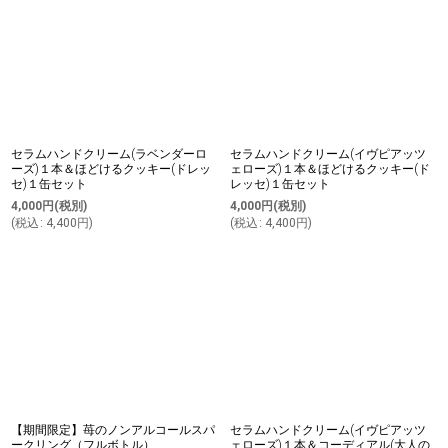
セラムハンドクリーム(ラベンダーロ
セラムハンドクリーム(イヴピアッツ
ーズ)１本＆ほどけるクッキー(ドレッ
ェローズ)１本＆ほどけるクッキー(ド
セ)１缶セット
レッセ)１缶セット
4,000
円
(税別)
4,000
円
(税別)
(
税込
:
4,400
円
)
(
税込
:
4,400
円
)
【期間限定】苺のノンアルコールスパ
セラムハンドクリーム(イヴピアッツ
ークリング（フルボトル）
ェローズ)１本＆コーディアル(大人の