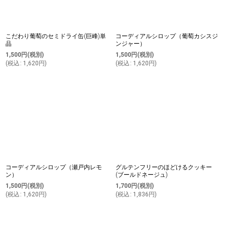
こだわり葡萄のセミドライ缶(巨峰)単
コーディアルシロップ（葡萄カシスジ
品
ンジャー）
1,500
円
(税別)
1,500
円
(税別)
(
税込
:
1,620
円
)
(
税込
:
1,620
円
)
コーディアルシロップ（瀬戸内レモ
グルテンフリーのほどけるクッキー
ン）
(ブールドネージュ)
1,500
円
(税別)
1,700
円
(税別)
(
税込
:
1,620
円
)
(
税込
:
1,836
円
)