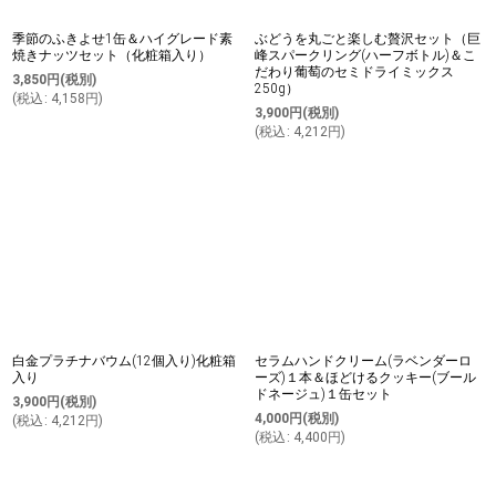
季節のふきよせ1缶＆ハイグレード素
ぶどうを丸ごと楽しむ贅沢セット（巨
焼きナッツセット（化粧箱入り）
峰スパークリング(ハーフボトル)＆こ
だわり葡萄のセミドライミックス
3,850
円
(税別)
250g）
(
税込
:
4,158
円
)
3,900
円
(税別)
(
税込
:
4,212
円
)
白金プラチナバウム(12個入り)化粧箱
セラムハンドクリーム(ラベンダーロ
入り
ーズ)１本＆ほどけるクッキー(ブール
ドネージュ)１缶セット
3,900
円
(税別)
4,000
円
(税別)
(
税込
:
4,212
円
)
(
税込
:
4,400
円
)