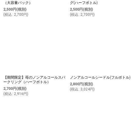
（大容量パック）
グ(ハーフボトル)
2,500
円
(税別)
2,500
円
(税別)
(
税込
:
2,700
円
)
(
税込
:
2,700
円
)
【期間限定】苺のノンアルコールスパ
ノンアルコールシードル(フルボトル)
ークリング（ハーフボトル）
2,800
円
(税別)
2,700
円
(税別)
(
税込
:
3,024
円
)
(
税込
:
2,916
円
)