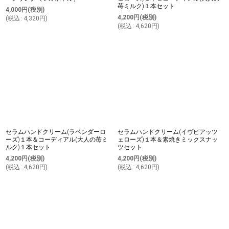
苺ミルク)１本セット
4,000
円
(税別)
4,200
円
(税別)
(
税込
:
4,320
円
)
(
税込
:
4,620
円
)
セラムハンドクリーム(ラベンダーロ
セラムハンドクリーム(イヴピアッツ
ーズ)１本＆コーディアル(大人の苺ミ
ェローズ)１本＆素焼きミックスナッ
ルク)１本セット
ツセット
4,200
円
(税別)
4,200
円
(税別)
(
税込
:
4,620
円
)
(
税込
:
4,620
円
)