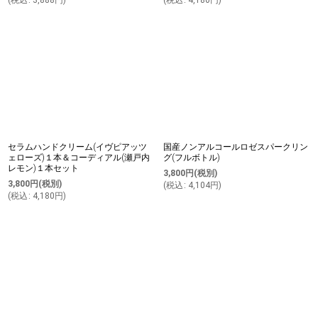
(
税込
:
3,888
円
)
(
税込
:
4,180
円
)
セラムハンドクリーム(イヴピアッツ
国産ノンアルコールロゼスパークリン
ェローズ)１本＆コーディアル(瀬戸内
グ(フルボトル)
レモン)１本セット
3,800
円
(税別)
3,800
円
(税別)
(
税込
:
4,104
円
)
(
税込
:
4,180
円
)