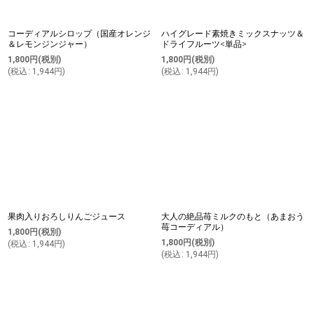
コーディアルシロップ（国産オレンジ
ハイグレード素焼きミックスナッツ＆
＆レモンジンジャー）
ドライフルーツ<単品>
1,800
円
(税別)
1,800
円
(税別)
(
税込
:
1,944
円
)
(
税込
:
1,944
円
)
果肉入りおろしりんごジュース
大人の絶品苺ミルクのもと（あまおう
苺コーディアル）
1,800
円
(税別)
1,800
円
(税別)
(
税込
:
1,944
円
)
(
税込
:
1,944
円
)