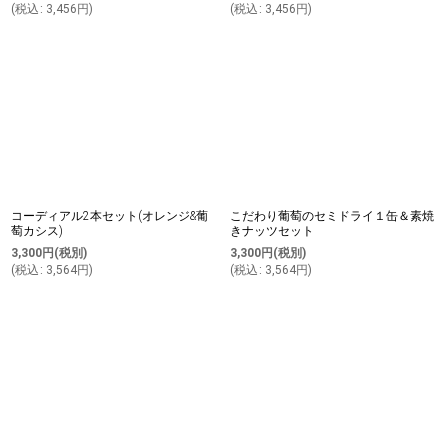
(
税込
:
3,456
円
)
(
税込
:
3,456
円
)
コーディアル2本セット(オレンジ&葡
こだわり葡萄のセミドライ１缶＆素焼
萄カシス)
きナッツセット
3,300
円
(税別)
3,300
円
(税別)
(
税込
:
3,564
円
)
(
税込
:
3,564
円
)