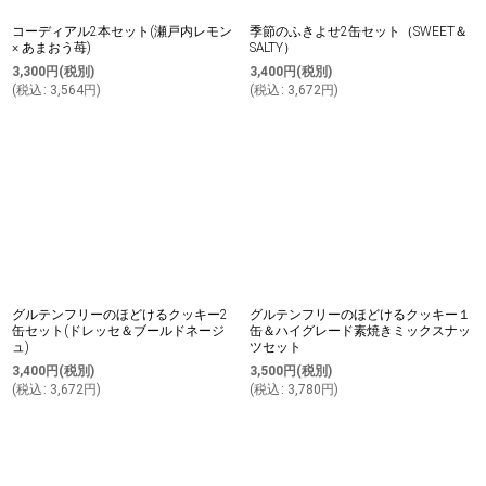
コーディアル2本セット(瀬戸内レモン
季節のふきよせ2缶セット（SWEET＆
× あまおう苺)
SALTY）
3,300
円
(税別)
3,400
円
(税別)
(
税込
:
3,564
円
)
(
税込
:
3,672
円
)
グルテンフリーのほどけるクッキー2
グルテンフリーのほどけるクッキー１
缶セット(ドレッセ＆ブールドネージ
缶＆ハイグレード素焼きミックスナッ
ュ)
ツセット
3,400
円
(税別)
3,500
円
(税別)
(
税込
:
3,672
円
)
(
税込
:
3,780
円
)