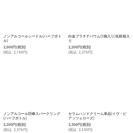
ノンアルコールシードル(ハーフボト
白金プラチナバウム(5個入り)化粧箱入
ル)
り
2,000
円
(税別)
2,200
円
(税別)
(
税込
:
2,160
円
)
(
税込
:
2,376
円
)
ノンアルコール巨峰スパークリング
セラムハンドクリーム単品(イヴ・ピ
(ハーフボトル)
アッツェローズ)
2,200
円
(税別)
2,300
円
(税別)
(
税込
:
2,376
円
)
(
税込
:
2,530
円
)