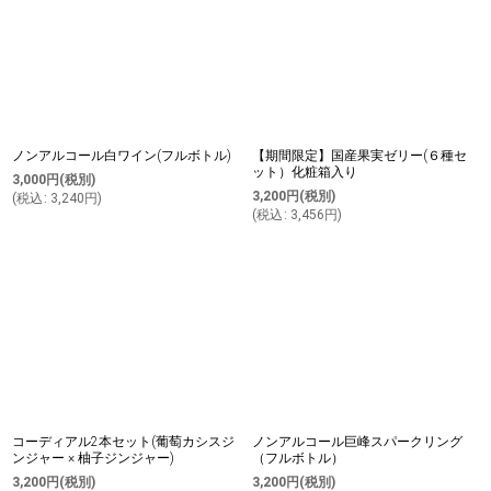
ノンアルコール白ワイン(フルボトル)
【期間限定】国産果実ゼリー(６種セ
ット）化粧箱入り
3,000
円
(税別)
3,200
円
(税別)
(
税込
:
3,240
円
)
(
税込
:
3,456
円
)
コーディアル2本セット(葡萄カシスジ
ノンアルコール巨峰スパークリング
ンジャー × 柚子ジンジャー)
（フルボトル）
3,200
円
(税別)
3,200
円
(税別)