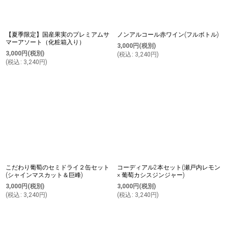
【夏季限定】国産果実のプレミアムサ
ノンアルコール赤ワイン(フルボトル)
マーアソート（化粧箱入り）
3,000
円
(税別)
3,000
円
(税別)
(
税込
:
3,240
円
)
(
税込
:
3,240
円
)
こだわり葡萄のセミドライ２缶セット
コーディアル2本セット(瀬戸内レモン
(シャインマスカット＆巨峰)
× 葡萄カシスジンジャー)
3,000
円
(税別)
3,000
円
(税別)
(
税込
:
3,240
円
)
(
税込
:
3,240
円
)