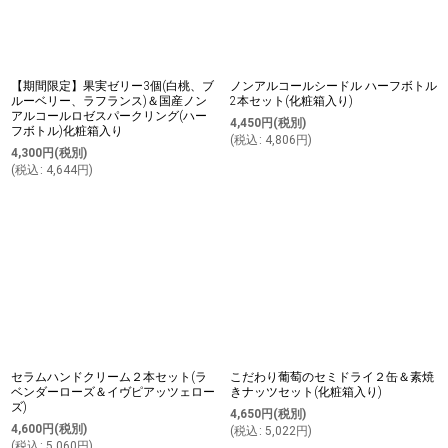
【期間限定】果実ゼリー3個(白桃、ブ
ノンアルコールシードル ハーフボトル
ルーベリー、ラフランス)＆国産ノン
2本セット(化粧箱入り)
アルコールロゼスパークリング(ハー
4,450
円
(税別)
フボトル)化粧箱入り
(
税込
:
4,806
円
)
4,300
円
(税別)
(
税込
:
4,644
円
)
セラムハンドクリーム２本セット(ラ
こだわり葡萄のセミドライ２缶＆素焼
ベンダーローズ＆イヴピアッツェロー
きナッツセット(化粧箱入り)
ズ)
4,650
円
(税別)
4,600
円
(税別)
(
税込
:
5,022
円
)
(
税込
:
5,060
円
)