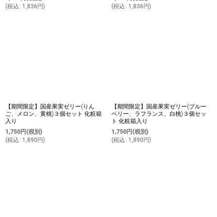
(
税込
:
1,836
円
)
(
税込
:
1,836
円
)
【期間限定】国産果実ゼリー(りん
【期間限定】国産果実ゼリー(ブルー
ご、メロン、黄桃)３個セット 化粧箱
ベリー、ラフランス、白桃)３個セッ
入り
ト 化粧箱入り
1,750
円
(税別)
1,750
円
(税別)
(
税込
:
1,890
円
)
(
税込
:
1,890
円
)