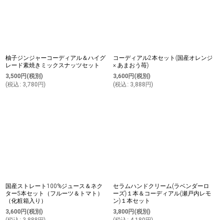
柚子ジンジャーコーディアル＆ハイグ
コーディアル2本セット(国産オレンジ
レード素焼きミックスナッツセット
× あまおう苺)
3,500
円
(税別)
3,600
円
(税別)
(
税込
:
3,780
円
)
(
税込
:
3,888
円
)
国産ストレート100%ジュース＆ネク
セラムハンドクリーム(ラベンダーロ
ター5本セット（フルーツ＆トマト）
ーズ)１本＆コーディアル(瀬戸内レモ
（化粧箱入り）
ン)１本セット
3,600
円
(税別)
3,800
円
(税別)