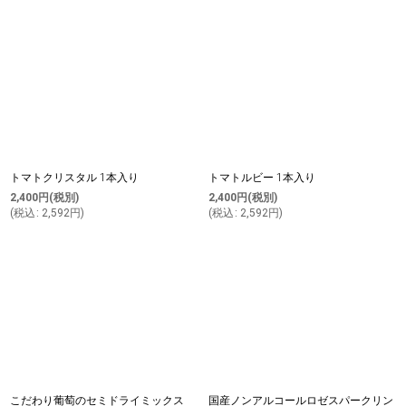
トマトクリスタル 1本入り
トマトルビー 1本入り
2,400
円
(税別)
2,400
円
(税別)
(
税込
:
2,592
円
)
(
税込
:
2,592
円
)
こだわり葡萄のセミドライミックス
国産ノンアルコールロゼスパークリン