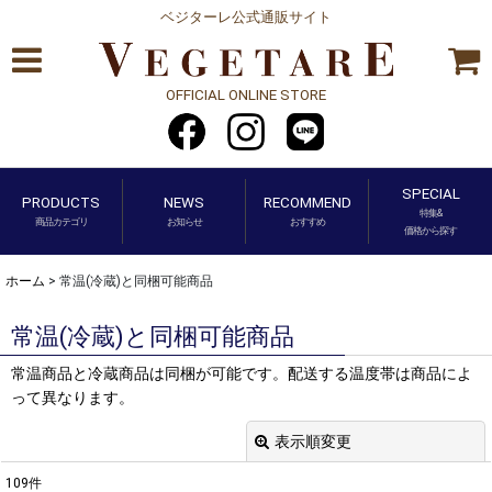
ベジターレ公式通販サイト
OFFICIAL ONLINE STORE
SPECIAL
PRODUCTS
NEWS
RECOMMEND
特集&
商品カテゴリ
お知らせ
おすすめ
価格から探す
ホーム
>
常温(冷蔵)と同梱可能商品
常温(冷蔵)と同梱可能商品
常温商品と冷蔵商品は同梱が可能です。配送する温度帯は商品によ
って異なります。
表示順変更
閉じる
109
件