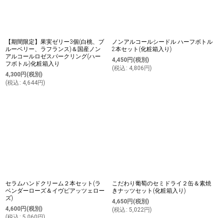
【期間限定】果実ゼリー3個(白桃、ブ
ノンアルコールシードル ハーフボトル
ルーベリー、ラフランス)＆国産ノン
2本セット(化粧箱入り)
アルコールロゼスパークリング(ハー
4,450
円
(税別)
フボトル)化粧箱入り
(
税込
:
4,806
円
)
4,300
円
(税別)
(
税込
:
4,644
円
)
セラムハンドクリーム２本セット(ラ
こだわり葡萄のセミドライ２缶＆素焼
ベンダーローズ＆イヴピアッツェロー
きナッツセット(化粧箱入り)
ズ)
4,650
円
(税別)
4,600
円
(税別)
(
税込
:
5,022
円
)
(
税込
:
5,060
円
)