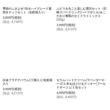
季節のふきよせ1缶＆ハイグレード素
ぶどうを丸ごと楽しむ贅沢セット（巨
焼きナッツセット（化粧箱入り）
峰スパークリング(ハーフボトル)＆こ
だわり葡萄のセミドライミックス
3,850
円
(税別)
250g）
(
税込
:
4,158
円
)
3,900
円
(税別)
(
税込
:
4,212
円
)
白金プラチナバウム(12個入り)化粧箱
セラムハンドクリーム(ラベンダーロ
入り
ーズ)１本＆ほどけるクッキー(ブール
ドネージュ)１缶セット
3,900
円
(税別)
4,000
円
(税別)
(
税込
:
4,212
円
)
(
税込
:
4,400
円
)