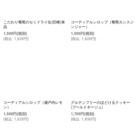
こだわり葡萄のセミドライ缶(巨峰)単
コーディアルシロップ（葡萄カシスジ
品
ンジャー）
1,500
円
(税別)
1,500
円
(税別)
(
税込
:
1,620
円
)
(
税込
:
1,620
円
)
コーディアルシロップ（瀬戸内レモ
グルテンフリーのほどけるクッキー
ン）
(ブールドネージュ)
1,500
円
(税別)
1,700
円
(税別)
(
税込
:
1,620
円
)
(
税込
:
1,836
円
)