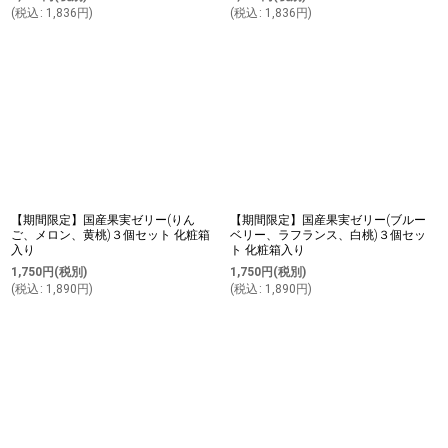
(
税込
:
1,836
円
)
(
税込
:
1,836
円
)
【期間限定】国産果実ゼリー(りん
【期間限定】国産果実ゼリー(ブルー
ご、メロン、黄桃)３個セット 化粧箱
ベリー、ラフランス、白桃)３個セッ
入り
ト 化粧箱入り
1,750
円
(税別)
1,750
円
(税別)
(
税込
:
1,890
円
)
(
税込
:
1,890
円
)