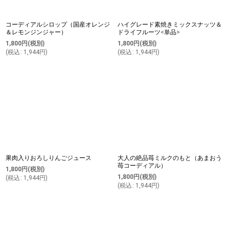
コーディアルシロップ（国産オレンジ
ハイグレード素焼きミックスナッツ＆
＆レモンジンジャー）
ドライフルーツ<単品>
1,800
円
(税別)
1,800
円
(税別)
(
税込
:
1,944
円
)
(
税込
:
1,944
円
)
果肉入りおろしりんごジュース
大人の絶品苺ミルクのもと（あまおう
苺コーディアル）
1,800
円
(税別)
1,800
円
(税別)
(
税込
:
1,944
円
)
(
税込
:
1,944
円
)