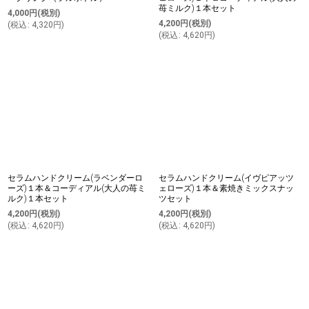
苺ミルク)１本セット
4,000
円
(税別)
4,200
円
(税別)
(
税込
:
4,320
円
)
(
税込
:
4,620
円
)
セラムハンドクリーム(ラベンダーロ
セラムハンドクリーム(イヴピアッツ
ーズ)１本＆コーディアル(大人の苺ミ
ェローズ)１本＆素焼きミックスナッ
ルク)１本セット
ツセット
4,200
円
(税別)
4,200
円
(税別)
(
税込
:
4,620
円
)
(
税込
:
4,620
円
)