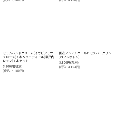
(
税込
:
3,888
円
)
(
税込
:
4,180
円
)
セラムハンドクリーム(イヴピアッツ
国産ノンアルコールロゼスパークリン
ェローズ)１本＆コーディアル(瀬戸内
グ(フルボトル)
レモン)１本セット
3,800
円
(税別)
3,800
円
(税別)
(
税込
:
4,104
円
)
(
税込
:
4,180
円
)