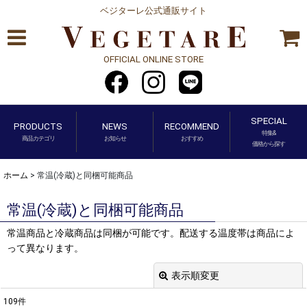
ベジターレ公式通販サイト
OFFICIAL ONLINE STORE
SPECIAL
PRODUCTS
NEWS
RECOMMEND
特集&
商品カテゴリ
お知らせ
おすすめ
価格から探す
ホーム
>
常温(冷蔵)と同梱可能商品
常温(冷蔵)と同梱可能商品
常温商品と冷蔵商品は同梱が可能です。配送する温度帯は商品によ
って異なります。
表示順変更
閉じる
109
件