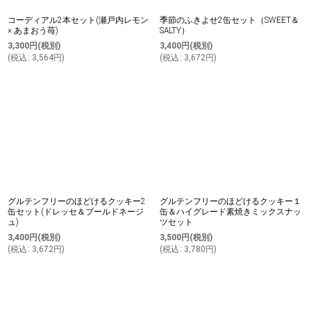
コーディアル2本セット(瀬戸内レモン
季節のふきよせ2缶セット（SWEET＆
× あまおう苺)
SALTY）
3,300
円
(税別)
3,400
円
(税別)
(
税込
:
3,564
円
)
(
税込
:
3,672
円
)
グルテンフリーのほどけるクッキー2
グルテンフリーのほどけるクッキー１
缶セット(ドレッセ＆ブールドネージ
缶＆ハイグレード素焼きミックスナッ
ュ)
ツセット
3,400
円
(税別)
3,500
円
(税別)
(
税込
:
3,672
円
)
(
税込
:
3,780
円
)