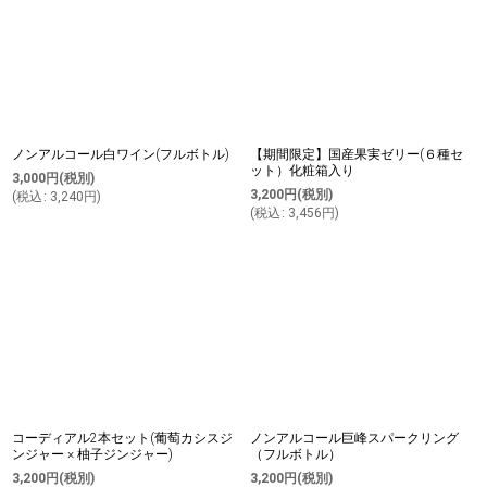
ノンアルコール白ワイン(フルボトル)
【期間限定】国産果実ゼリー(６種セ
ット）化粧箱入り
3,000
円
(税別)
3,200
円
(税別)
(
税込
:
3,240
円
)
(
税込
:
3,456
円
)
コーディアル2本セット(葡萄カシスジ
ノンアルコール巨峰スパークリング
ンジャー × 柚子ジンジャー)
（フルボトル）
3,200
円
(税別)
3,200
円
(税別)