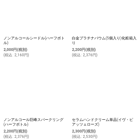
ノンアルコールシードル(ハーフボト
白金プラチナバウム(5個入り)化粧箱入
ル)
り
2,000
円
(税別)
2,200
円
(税別)
(
税込
:
2,160
円
)
(
税込
:
2,376
円
)
ノンアルコール巨峰スパークリング
セラムハンドクリーム単品(イヴ・ピ
(ハーフボトル)
アッツェローズ)
2,200
円
(税別)
2,300
円
(税別)
(
税込
:
2,376
円
)
(
税込
:
2,530
円
)