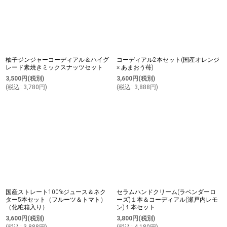
柚子ジンジャーコーディアル＆ハイグ
コーディアル2本セット(国産オレンジ
レード素焼きミックスナッツセット
× あまおう苺)
3,500
円
(税別)
3,600
円
(税別)
(
税込
:
3,780
円
)
(
税込
:
3,888
円
)
国産ストレート100%ジュース＆ネク
セラムハンドクリーム(ラベンダーロ
ター5本セット（フルーツ＆トマト）
ーズ)１本＆コーディアル(瀬戸内レモ
（化粧箱入り）
ン)１本セット
3,600
円
(税別)
3,800
円
(税別)