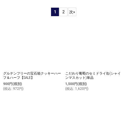
表示数
:
1
2
次
»
並び順
:
絞り込む
グルテンフリーの宝石箱クッキーハー
こだわり葡萄のセミドライ缶(シャイ
フ＆ハーフ【SALE】
ンマスカット)単品
900
円
(税別)
1,500
円
(税別)
(
税込
:
972
円
)
(
税込
:
1,620
円
)