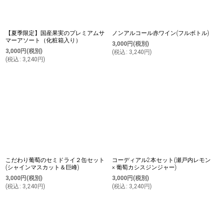
【夏季限定】国産果実のプレミアムサ
ノンアルコール赤ワイン(フルボトル)
マーアソート（化粧箱入り）
3,000
円
(税別)
3,000
円
(税別)
(
税込
:
3,240
円
)
(
税込
:
3,240
円
)
こだわり葡萄のセミドライ２缶セット
コーディアル2本セット(瀬戸内レモン
(シャインマスカット＆巨峰)
× 葡萄カシスジンジャー)
3,000
円
(税別)
3,000
円
(税別)
(
税込
:
3,240
円
)
(
税込
:
3,240
円
)