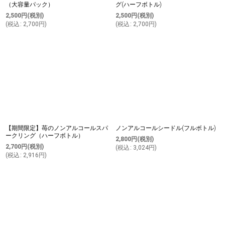
（大容量パック）
グ(ハーフボトル)
2,500
円
(税別)
2,500
円
(税別)
(
税込
:
2,700
円
)
(
税込
:
2,700
円
)
【期間限定】苺のノンアルコールスパ
ノンアルコールシードル(フルボトル)
ークリング（ハーフボトル）
2,800
円
(税別)
2,700
円
(税別)
(
税込
:
3,024
円
)
(
税込
:
2,916
円
)