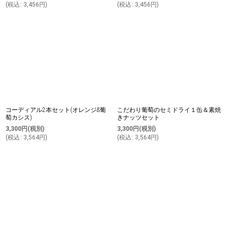
(
税込
:
3,456
円
)
(
税込
:
3,456
円
)
コーディアル2本セット(オレンジ&葡
こだわり葡萄のセミドライ１缶＆素焼
萄カシス)
きナッツセット
3,300
円
(税別)
3,300
円
(税別)
(
税込
:
3,564
円
)
(
税込
:
3,564
円
)