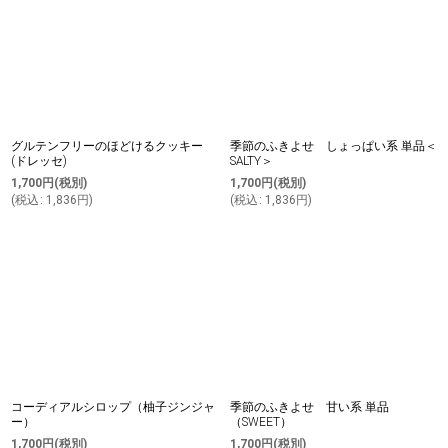
グルテンフリーのほどけるクッキー
季節のふきよせ しょっぱい系 単品＜
(ドレッセ)
SALTY＞
1,700
円
(税別)
1,700
円
(税別)
(
税込
:
1,836
円
)
(
税込
:
1,836
円
)
コーディアルシロップ（柚子ジンジャ
季節のふきよせ 甘い系 単品
ー）
（SWEET）
1,700
円
(税別)
1,700
円
(税別)