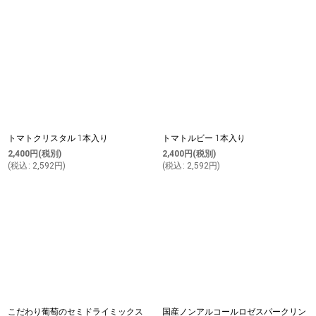
トマトクリスタル 1本入り
トマトルビー 1本入り
2,400
円
(税別)
2,400
円
(税別)
(
税込
:
2,592
円
)
(
税込
:
2,592
円
)
こだわり葡萄のセミドライミックス
国産ノンアルコールロゼスパークリン