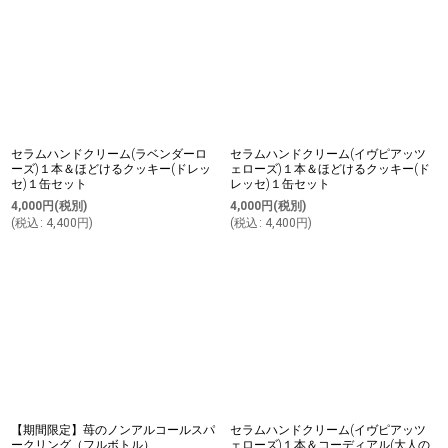
セラムハンドクリーム(ラベンダーロ
セラムハンドクリーム(イヴピアッツ
ーズ)１本＆ほどけるクッキー(ドレッ
ェローズ)１本＆ほどけるクッキー(ド
セ)１缶セット
レッセ)１缶セット
4,000
円
(税別)
4,000
円
(税別)
(
税込
:
4,400
円
)
(
税込
:
4,400
円
)
【期間限定】苺のノンアルコールスパ
セラムハンドクリーム(イヴピアッツ
ークリング（フルボトル）
ェローズ)１本＆コーディアル(大人の