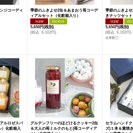
レンジコーディ
季節のふきよせ2缶＆あまおう苺コーデ
季節のふきよせ
）
ィアルセット（化粧箱入り）
きナッツセット
5,650円
(税別)
5,650円
(税別)
(
税込
:
6,102円
)
(
税込
:
6,102円
)
在庫数◯
ンアルロゼスパ
グルテンフリーのほどけるクッキー2缶
セラムハンドク
ル）化粧箱入
＆大人の苺ミルクのもと(苺コーディア
ズ)１本＆素焼