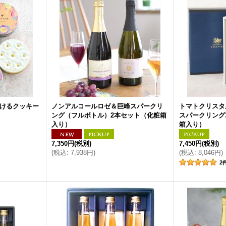
どけるクッキー
ノンアルコールロゼ＆巨峰スパークリ
トマトクリスタ
ング（フルボトル）2本セット（化粧箱
スパークリング3
入り）
箱入り）
7,350円
(税別)
7,450円
(税別)
(
税込
:
7,938円
)
(
税込
:
8,046円
)
2