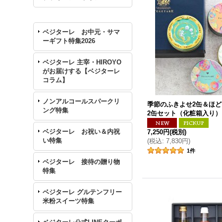
ベジターレ お中元・サマ
ーギフト特集2026
ベジターレ 主宰・HIROYO
がお届けする【ベジターレ
コラム】
ノンアルコールスパークリ
季節のふきよせ2缶＆ほ
ング特集
2缶セット（化粧箱入り）
ベジターレ お祝い＆内祝
7,250円
(税別)
い特集
(
税込
:
7,830円
)
1
件
ベジターレ 接待の贈り物
特集
ベジターレ グルテンフリー
米粉スイーツ特集