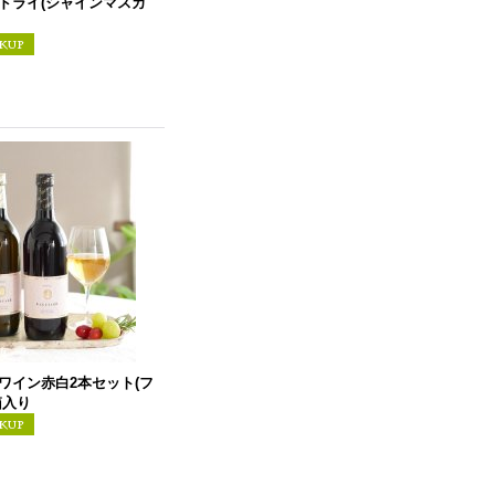
ドライ(シャインマスカ
り
ワイン赤白2本セット(フ
箱入り