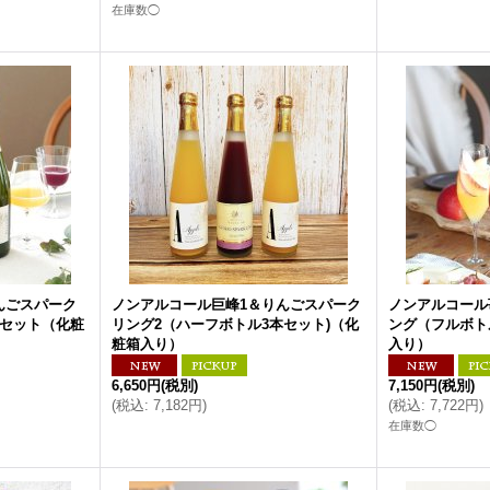
在庫数◯
んごスパーク
ノンアルコール巨峰1＆りんごスパーク
ノンアルコール
本セット（化粧
リング2（ハーフボトル3本セット)（化
ング（フルボト
粧箱入り）
入り）
6,650円
(税別)
7,150円
(税別)
(
税込
:
7,182円
)
(
税込
:
7,722円
)
在庫数◯