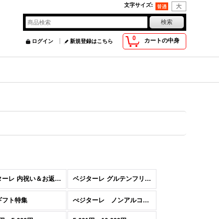
文字サイズ
:
0
カートの中身
ログイン
新規登録はこちら
べジターレ 内祝い＆お返し人気ランキング
ベジターレ グルテンフリーの米粉スイーツ特集
ギフト特集
べジターレ ノンアルコールスパークリング特集