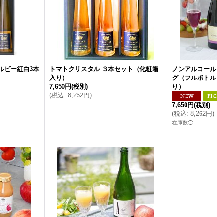
ルビー紅白3本
トマトクリスタル ３本セット（化粧箱
ノンアルコール
入り）
グ（フルボトル
7,650円
(税別)
り）
(
税込
:
8,262円
)
7,650円
(税別)
(
税込
:
8,262円
)
在庫数◯