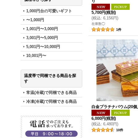
り
1,000円台の可愛いギフト
5,700円
(税別)
(
税込
:
6,156円
)
〜1,000円
在庫数◯
1,001円〜3,000円
1
件
3,001円〜5,000円
5,001円〜10,000円
10,001円〜
温度帯で同梱できる商品を探
す
常温(冷蔵)で同梱できる商品
冷凍(冷蔵)で同梱できる商品
白金プラチナバウム(20個
6,000円
(税別)
(
税込
:
6,480円
)
10
件