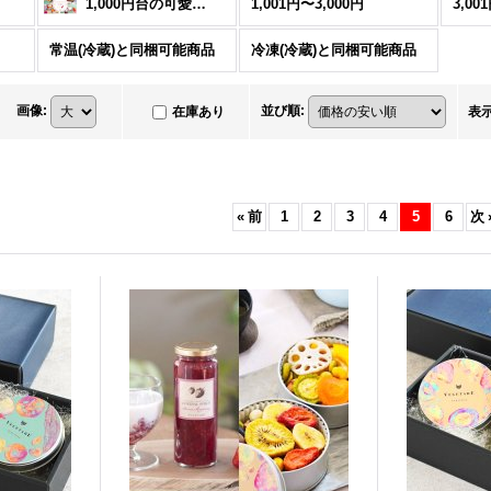
1,000円台の可愛いギフト
1,001円〜3,000円
3,00
常温(冷蔵)と同梱可能商品
冷凍(冷蔵)と同梱可能商品
画像
:
並び順
:
在庫あり
表
«
前
1
2
3
4
5
6
次