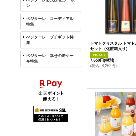
ベジターレ公式LINEクーポ
ン
ベジターレ コーディアル
特集
べジターレ プチギフト特
集
トマトクリスタル トマト
セット（化粧箱入り）
ベジターレ 幸せの缶ケー
7,650円
(税別)
キ特集
(
税込
:
8,262円
)