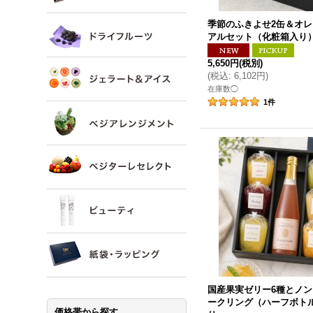
季節のふきよせ2缶＆オ
アルセット（化粧箱入り
5,650円
(税別)
(
税込
:
6,102円
)
在庫数◯
1
件
国産果実ゼリー6種とノ
ークリング（ハーフボト
価格帯から探す