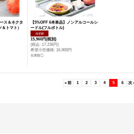
ュース＆ネクタ
【5%OFF 6本単品】ノンアルコールシ
ツ＆トマト）
ードル(フルボトル)
15,960円
(税別)
(
税込
:
17,236円
)
希望小売価格
:
16,800円
在庫数◯
«
前
1
2
3
4
5
6
次