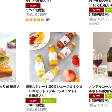
ル)（化粧箱入り）
わり葡萄のセミ
ット)化粧箱入
5,750円
(税別)
(
税込
:
6,210円
)
5,750円
(税別)
(
税込
:
6,210円
)
1
件
在庫数◯
入り)化粧箱入
国産ストレート100%ジュース＆ネクタ
ノンアルコール
ー10本セット（フルーツ＆トマト）
ルボトル)化粧
（化粧箱入り）
6,450円
(税別)
6,100円
(税別)
(
税込
:
6,966円
)
(
税込
:
6,588円
)