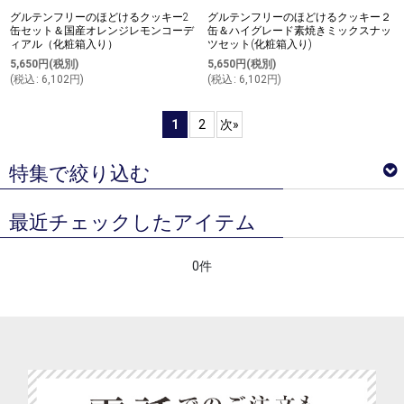
グルテンフリーのほどけるクッキー2
グルテンフリーのほどけるクッキー２
缶セット＆国産オレンジレモンコーデ
缶＆ハイグレード素焼きミックスナッ
ィアル（化粧箱入り）
ツセット(化粧箱入り)
5,650
円
(税別)
5,650
円
(税別)
(
税込
:
6,102
円
)
(
税込
:
6,102
円
)
1
2
次
»
特集で絞り込む
最近チェックしたアイテム
ベジターレ サマーギフトギフト特集
0件
ベジターレコラム
ベジターレ 接待の贈り物特集
べジターレ 内祝い＆お返し人気ランキング
ベジターレ グルテンフリーの米粉スイーツ特集