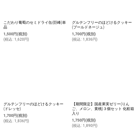
こだわり葡萄のセミドライ缶(巨峰)単
グルテンフリーのほどけるクッキー
品
(ブールドネージュ)
1,500
円
(税別)
1,700
円
(税別)
(
税込
:
1,620
円
)
(
税込
:
1,836
円
)
グルテンフリーのほどけるクッキー
【期間限定】国産果実ゼリー(りん
(ドレッセ)
ご、メロン、黄桃)３個セット 化粧箱
入り
1,700
円
(税別)
1,750
円
(税別)
(
税込
:
1,836
円
)
(
税込
:
1,890
円
)