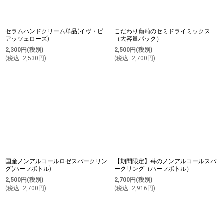
セラムハンドクリーム単品(イヴ・ピ
こだわり葡萄のセミドライミックス
アッツェローズ)
（大容量パック）
2,300
円
(税別)
2,500
円
(税別)
(
税込
:
2,530
円
)
(
税込
:
2,700
円
)
国産ノンアルコールロゼスパークリン
【期間限定】苺のノンアルコールスパ
グ(ハーフボトル)
ークリング（ハーフボトル）
2,500
円
(税別)
2,700
円
(税別)
(
税込
:
2,700
円
)
(
税込
:
2,916
円
)