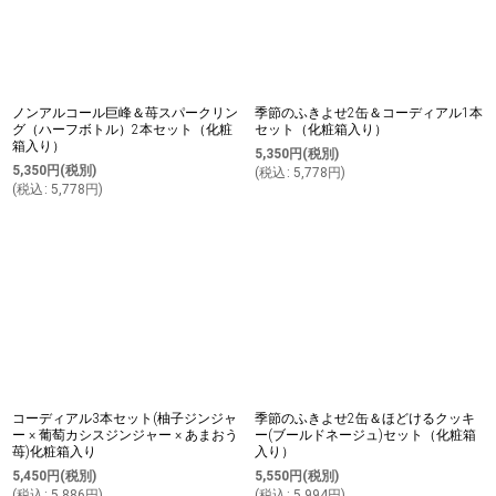
ノンアルコール巨峰＆苺スパークリン
季節のふきよせ2缶＆コーディアル1本
グ（ハーフボトル）2本セット（化粧
セット（化粧箱入り）
箱入り）
5,350
円
(税別)
5,350
円
(税別)
(
税込
:
5,778
円
)
(
税込
:
5,778
円
)
コーディアル3本セット(柚子ジンジャ
季節のふきよせ2缶＆ほどけるクッキ
ー × 葡萄カシスジンジャー × あまおう
ー(ブールドネージュ)セット（化粧箱
苺)化粧箱入り
入り）
5,450
円
(税別)
5,550
円
(税別)
(
税込
:
5,886
円
)
(
税込
:
5,994
円
)