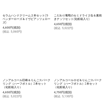
セラムハンドクリーム２本セット(ラ
こだわり葡萄のセミドライ２缶＆素焼
ベンダーローズ＆イヴピアッツェロー
きナッツセット(化粧箱入り)
ズ)
4,650
円
(税別)
4,600
円
(税別)
(
税込
:
5,022
円
)
(
税込
:
5,060
円
)
ノンアルコール巨峰＆りんごスパーク
ノンアルコールロゼ＆りんごスパーク
リング（ハーフボトル）2本セット
リング（ハーフボトル）2本セット
（化粧箱入り）
（化粧箱入り）
4,650
円
(税別)
4,750
円
(税別)
(
税込
:
5,022
円
)
(
税込
:
5,130
円
)