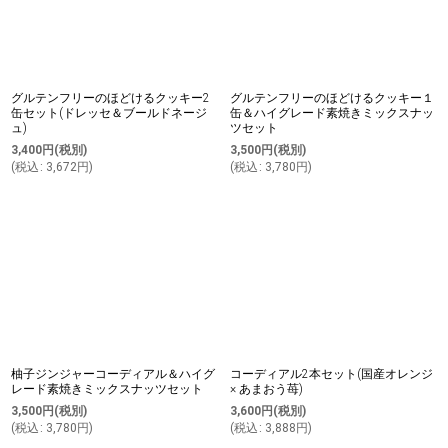
グルテンフリーのほどけるクッキー2
グルテンフリーのほどけるクッキー１
缶セット(ドレッセ＆ブールドネージ
缶＆ハイグレード素焼きミックスナッ
ュ)
ツセット
3,400
円
(税別)
3,500
円
(税別)
(
税込
:
3,672
円
)
(
税込
:
3,780
円
)
柚子ジンジャーコーディアル＆ハイグ
コーディアル2本セット(国産オレンジ
レード素焼きミックスナッツセット
× あまおう苺)
3,500
円
(税別)
3,600
円
(税別)
(
税込
:
3,780
円
)
(
税込
:
3,888
円
)