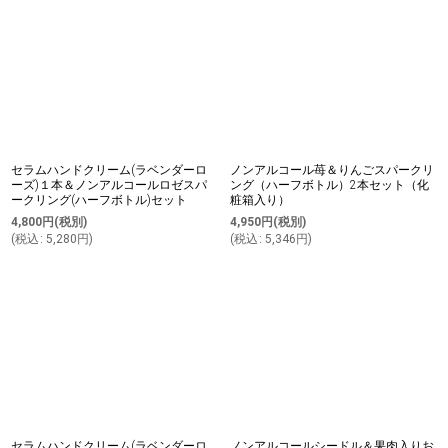
セラムハンドクリーム(ラベンダーロ
ノンアルコール苺＆りんごスパークリ
ーズ)１本＆ノンアルコールロゼスパ
ング（ハーフボトル）2本セット（化
ークリング(ハーフボトル)セット
粧箱入り）
4,800
円
(税別)
4,950
円
(税別)
(
税込
:
5,280
円
)
(
税込
:
5,346
円
)
セラムハンドクリーム(ラベンダーロ
ノンアルコールシードル＆果肉入りお