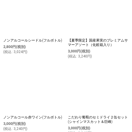
ノンアルコールシードル(フルボトル)
【夏季限定】国産果実のプレミアムサ
マーアソート（化粧箱入り）
2,800
円
(税別)
3,000
円
(税別)
(
税込
:
3,024
円
)
(
税込
:
3,240
円
)
ノンアルコール赤ワイン(フルボトル)
こだわり葡萄のセミドライ２缶セット
(シャインマスカット＆巨峰)
3,000
円
(税別)
3,000
円
(税別)
(
税込
:
3,240
円
)