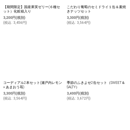
【期間限定】国産果実ゼリー(６種セ
こだわり葡萄のセミドライ１缶＆素焼
ット）化粧箱入り
きナッツセット
3,200
円
(税別)
3,300
円
(税別)
(
税込
:
3,456
円
)
(
税込
:
3,564
円
)
コーディアル2本セット(瀬戸内レモン
季節のふきよせ2缶セット（SWEET＆
× あまおう苺)
SALTY）
3,300
円
(税別)
3,400
円
(税別)
(
税込
:
3,564
円
)
(
税込
:
3,672
円
)