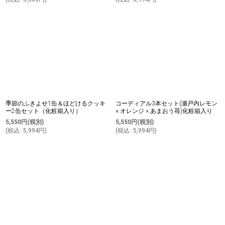
季節のふきよせ1缶＆ほどけるクッキ
コーディアル3本セット(瀬戸内レモン
ー2缶セット（化粧箱入り）
× オレンジ × あまおう苺)化粧箱入り
5,550
円
(税別)
5,550
円
(税別)
(
税込
:
5,994
円
)
(
税込
:
5,994
円
)