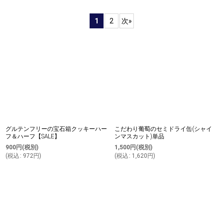
表示数
:
1
2
次
»
並び順
:
絞り込む
グルテンフリーの宝石箱クッキーハー
こだわり葡萄のセミドライ缶(シャイ
フ＆ハーフ【SALE】
ンマスカット)単品
900
円
(税別)
1,500
円
(税別)
(
税込
:
972
円
)
(
税込
:
1,620
円
)