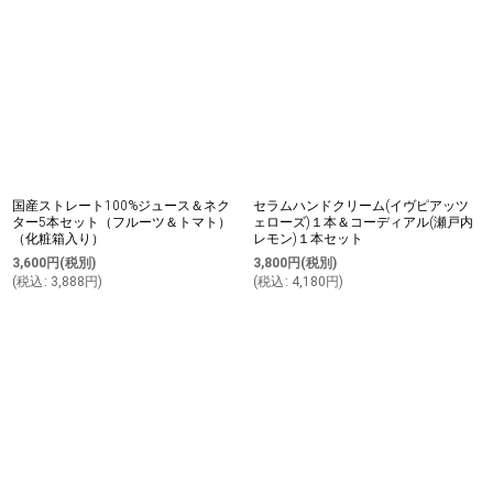
国産ストレート100%ジュース＆ネク
セラムハンドクリーム(イヴピアッツ
ター5本セット（フルーツ＆トマト）
ェローズ)１本＆コーディアル(瀬戸内
（化粧箱入り）
レモン)１本セット
3,600
円
(税別)
3,800
円
(税別)
(
税込
:
3,888
円
)
(
税込
:
4,180
円
)