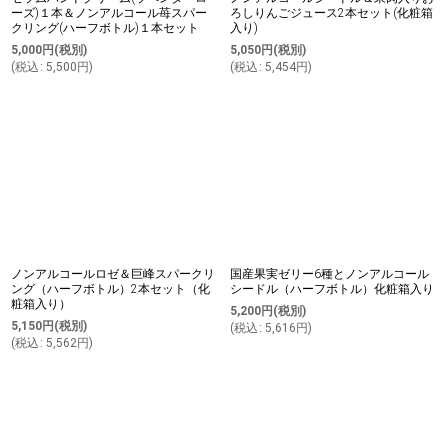
ーズ)１本＆ノンアルコール苺スパー
ろしりんごジュース2本セット(化粧箱
クリング(ハーフボトル)１本セット
入り)
5,000
円
(税別)
5,050
円
(税別)
(
税込
:
5,500
円
)
(
税込
:
5,454
円
)
ノンアルコールロゼ＆巨峰スパークリ
国産果実ゼリー6種とノンアルコール
ング（ハーフボトル）2本セット（化
シードル（ハーフボトル）化粧箱入り
粧箱入り）
5,200
円
(税別)
5,150
円
(税別)
(
税込
:
5,616
円
)
(
税込
:
5,562
円
)