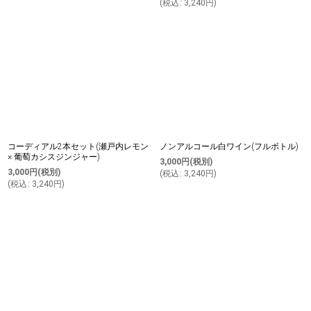
(
税込
:
3,240
円
)
コーディアル2本セット(瀬戸内レモン
ノンアルコール白ワイン(フルボトル)
× 葡萄カシスジンジャー)
3,000
円
(税別)
3,000
円
(税別)
(
税込
:
3,240
円
)
(
税込
:
3,240
円
)