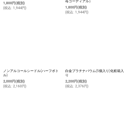
苺コーディアル）
1,800
円
(税別)
1,800
円
(税別)
(
税込
:
1,944
円
)
(
税込
:
1,944
円
)
ノンアルコールシードル(ハーフボト
白金プラチナバウム(5個入り)化粧箱入
ル)
り
2,000
円
(税別)
2,200
円
(税別)
(
税込
:
2,160
円
)
(
税込
:
2,376
円
)