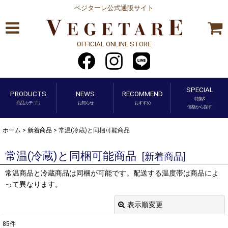
ベジターレ公式通販サイト
OFFICIAL ONLINE STORE
SPECIAL
PRODUCTS
NEWS
RECOMMEND
特集&
商品カテゴリ
お知らせ
おすすめ
価格から探す
ホーム
>
新着商品
>
常温(冷蔵)と同梱可能商品
常温(冷蔵)と同梱可能商品
[
新着商品
]
常温商品と冷蔵商品は同梱が可能です。配送する温度帯は商品によ
って異なります。
表示順変更
閉じる
85
件