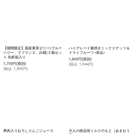
【期間限定】国産果実ゼリー(ブルー
ハイグレード素焼きミックスナッツ＆
ベリー、ラフランス、白桃)３個セッ
ドライフルーツ<単品>
ト 化粧箱入り
1,800
円
(税別)
1,750
円
(税別)
(
税込
:
1,944
円
)
(
税込
:
1,890
円
)
果肉入りおろしりんごジュース
大人の絶品苺ミルクのもと（あまおう