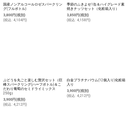
国産ノンアルコールロゼスパークリン
季節のふきよせ1缶＆ハイグレード素
グ(フルボトル)
焼きナッツセット（化粧箱入り）
3,800
円
(税別)
3,850
円
(税別)
(
税込
:
4,104
円
)
(
税込
:
4,158
円
)
ぶどうを丸ごと楽しむ贅沢セット（巨
白金プラチナバウム(12個入り)化粧箱
峰スパークリング(ハーフボトル)＆こ
入り
だわり葡萄のセミドライミックス
3,900
円
(税別)
250g）
(
税込
:
4,212
円
)
3,900
円
(税別)
(
税込
:
4,212
円
)