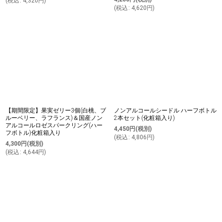
(
税込
:
4,320
円
)
(
税込
:
4,620
円
)
【期間限定】果実ゼリー3個(白桃、ブ
ノンアルコールシードル ハーフボトル
ルーベリー、ラフランス)＆国産ノン
2本セット(化粧箱入り)
アルコールロゼスパークリング(ハー
4,450
円
(税別)
フボトル)化粧箱入り
(
税込
:
4,806
円
)
4,300
円
(税別)
(
税込
:
4,644
円
)