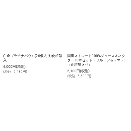
白金プラチナバウム(20個入り)化粧箱
国産ストレート100%ジュース＆ネク
入
ター10本セット（フルーツ＆トマト）
（化粧箱入り）
6,000
円
(税別)
6,100
円
(税別)
(
税込
:
6,480
円
)
(
税込
:
6,588
円
)