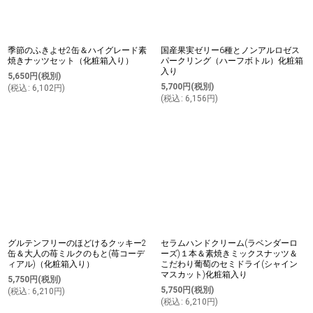
季節のふきよせ2缶＆ハイグレード素
国産果実ゼリー6種とノンアルロゼス
焼きナッツセット（化粧箱入り）
パークリング（ハーフボトル）化粧箱
入り
5,650
円
(税別)
5,700
円
(税別)
(
税込
:
6,102
円
)
(
税込
:
6,156
円
)
グルテンフリーのほどけるクッキー2
セラムハンドクリーム(ラベンダーロ
缶＆大人の苺ミルクのもと(苺コーデ
ーズ)１本＆素焼きミックスナッツ＆
ィアル)（化粧箱入り）
こだわり葡萄のセミドライ(シャイン
マスカット)化粧箱入り
5,750
円
(税別)
5,750
円
(税別)
(
税込
:
6,210
円
)
(
税込
:
6,210
円
)