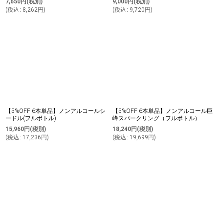
7,650
円
(税別)
9,000
円
(税別)
(
税込
:
8,262
円
)
(
税込
:
9,720
円
)
【5%OFF 6本単品】ノンアルコールシ
【5%OFF 6本単品】ノンアルコール巨
ードル(フルボトル)
峰スパークリング（フルボトル）
15,960
円
(税別)
18,240
円
(税別)
(
税込
:
17,236
円
)
(
税込
:
19,699
円
)