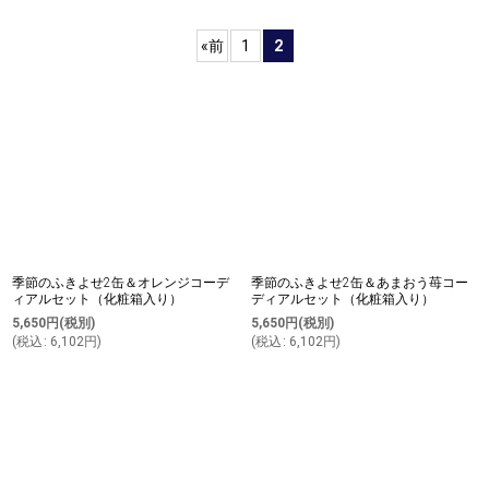
表示数
:
«
前
1
2
並び順
:
絞り込む
季節のふきよせ2缶＆オレンジコーデ
季節のふきよせ2缶＆あまおう苺コー
ィアルセット（化粧箱入り）
ディアルセット（化粧箱入り）
5,650
円
(税別)
5,650
円
(税別)
(
税込
:
6,102
円
)
(
税込
:
6,102
円
)