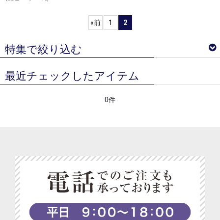
«
前
1
2
特集で絞り込む
最近チェックしたアイテム
ベジターレ サマーギフトギフト特集
0件
ベジターレコラム
ベジターレ 接待の贈り物特集
べジターレ 内祝い＆お返し人気ランキング
ベジターレ グルテンフリーの米粉スイーツ特集
ベジターレ コーディアル特集
ベジターレ 幸せの缶ケーキ