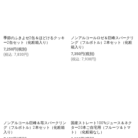
季節のふきよせ2缶＆ほどけるクッキ
ノンアルコールロゼ＆巨峰スパークリ
ー2缶セット（化粧箱入り）
ング（フルボトル）2本セット（化粧
箱入り）
7,250
円
(税別)
7,350
円
(税別)
(
税込
:
7,830
円
)
(
税込
:
7,938
円
)
ノンアルコール巨峰＆苺スパークリン
国産ストレート100%ジュース＆ネク
グ（フルボトル）2本セット（化粧箱
ター20本ご自宅用（フルーツ＆トマ
入り）
ト）（化粧箱なし）