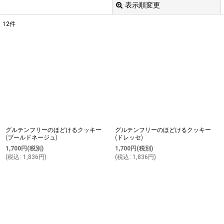
表示順変更
閉じる
12
件
表示数
:
並び順
:
絞り込む
グルテンフリーのほどけるクッキー
グルテンフリーのほどけるクッキー
(ブールドネージュ)
(ドレッセ)
1,700
円
(税別)
1,700
円
(税別)
(
税込
:
1,836
円
)
(
税込
:
1,836
円
)