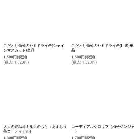
こだわり葡萄のセミドライ缶(シャイ
こだわり葡萄のセミドライ缶(巨峰)単
ンマスカット)単品
品
1,500
円
(税別)
1,500
円
(税別)
(
税込
:
1,620
円
)
(
税込
:
1,620
円
)
大人の絶品苺ミルクのもと（あまおう
コーディアルシロップ（柚子ジンジャ
苺コーディアル）
ー）
1,800
円
(税別)
1,700
円
(税別)