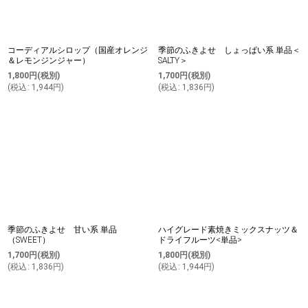
コーディアルシロップ（国産オレンジ
季節のふきよせ しょっぱい系 単品＜
＆レモンジンジャー）
SALTY＞
1,800
円
(税別)
1,700
円
(税別)
(
税込
:
1,944
円
)
(
税込
:
1,836
円
)
季節のふきよせ 甘い系 単品
ハイグレード素焼きミックスナッツ＆
（SWEET）
ドライフルーツ<単品>
1,700
円
(税別)
1,800
円
(税別)
(
税込
:
1,836
円
)
(
税込
:
1,944
円
)