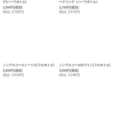
グ(ハーフボトル)
ークリング（ハーフボトル）
2,500
円
(税別)
2,700
円
(税別)
(
税込
:
2,700
円
)
(
税込
:
2,916
円
)
ノンアルコールシードル(フルボトル)
ノンアルコール白ワイン(フルボトル)
2,800
円
(税別)
3,000
円
(税別)
(
税込
:
3,024
円
)
(
税込
:
3,240
円
)