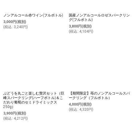
ノンアルコール赤ワイン(フルボトル)
国産ノンアルコールロゼスパークリン
グ(フルボトル)
3,000
円
(税別)
3,800
円
(税別)
(
税込
:
3,240
円
)
(
税込
:
4,104
円
)
ぶどうを丸ごと楽しむ贅沢セット（巨
【期間限定】苺のノンアルコールスパ
峰スパークリング(ハーフボトル)＆こ
ークリング（フルボトル）
だわり葡萄のセミドライミックス
4,000
円
(税別)
250g）
(
税込
:
4,320
円
)
3,900
円
(税別)
(
税込
:
4,212
円
)