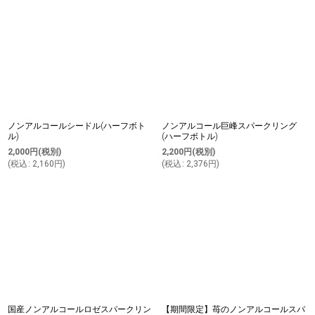
並び順
:
絞り込む
ノンアルコールシードル(ハーフボト
ノンアルコール巨峰スパークリング
ル)
(ハーフボトル)
2,000
円
(税別)
2,200
円
(税別)
(
税込
:
2,160
円
)
(
税込
:
2,376
円
)
国産ノンアルコールロゼスパークリン
【期間限定】苺のノンアルコールスパ