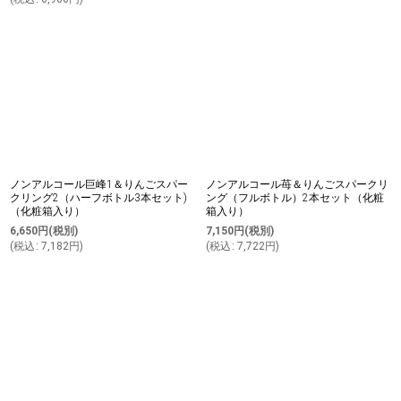
ノンアルコール巨峰1＆りんごスパー
ノンアルコール苺＆りんごスパークリ
クリング2（ハーフボトル3本セット)
ング（フルボトル）2本セット（化粧
（化粧箱入り）
箱入り）
6,650
円
(税別)
7,150
円
(税別)
(
税込
:
7,182
円
)
(
税込
:
7,722
円
)