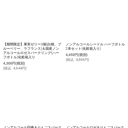
【期間限定】果実ゼリー3個(白桃、ブ
ノンアルコールシードル ハーフボトル
ルーベリー、ラフランス)＆国産ノン
2本セット(化粧箱入り)
アルコールロゼスパークリング(ハー
4,450
円
(税別)
フボトル)化粧箱入り
(
税込
:
4,806
円
)
4,300
円
(税別)
(
税込
:
4,644
円
)
ノンアルコール巨峰＆りんごスパーク
ノンアルコールロゼ＆りんごスパーク