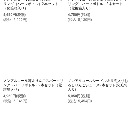
リング（ハーフボトル）2本セット
リング（ハーフボトル）2本セット
（化粧箱入り）
（化粧箱入り）
4,650
円
(税別)
4,750
円
(税別)
(
税込
:
5,022
円
)
(
税込
:
5,130
円
)
ノンアルコール苺＆りんごスパークリ
ノンアルコールシードル＆果肉入りお
ング（ハーフボトル）2本セット（化
ろしりんごジュース2本セット(化粧箱
粧箱入り）
入り)
4,950
円
(税別)
5,050
円
(税別)
(
税込
:
5,346
円
)
(
税込
:
5,454
円
)