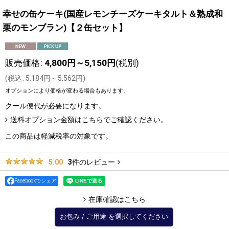
幸せの缶ケーキ(国産レモンチーズケーキタルト＆熟成和
栗のモンブラン)【２缶セット】
販売価格
:
4,800
円
～5,150
円
(税別)
(
税込
:
5,184
円
～5,562
円
)
オプションにより価格が変わる場合もあります。
クール便
代が必要になります。
送料オプション金額はこちらでご確認ください。
この商品は軽減税率の対象です。
3
件のレビュー
5.00
Facebookでシェア
在庫確認はこちら
お包み
/
ご用途
を選択してください