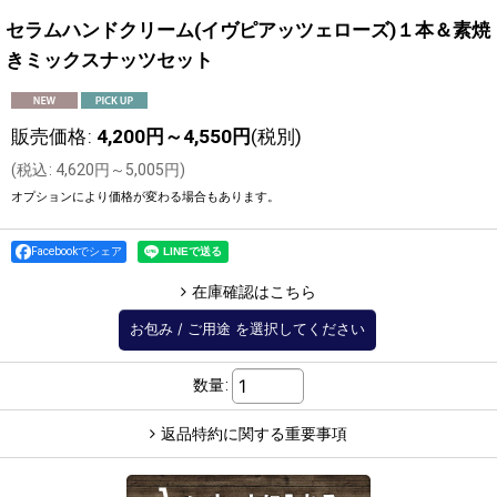
セラムハンドクリーム(イヴピアッツェローズ)１本＆素焼
きミックスナッツセット
販売価格
:
4,200
円
～4,550
円
(税別)
(
税込
:
4,620
円
～5,005
円
)
オプションにより価格が変わる場合もあります。
Facebookでシェア
在庫確認はこちら
お包み
/
ご用途
を選択してください
数量
:
返品特約に関する重要事項