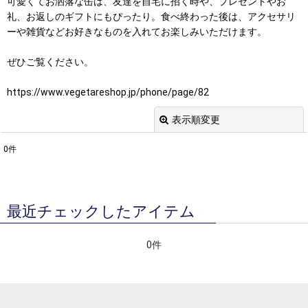
可愛くてお洒落な缶は、友達を自宅に招く時や、プレゼントやお
礼、お返しのギフトにもぴったり。食べ終わった後は、アクセサリ
ーや雑貨などお好きなものを入れてお楽しみいただけます。
ぜひご覧ください。
https://www.vegetareshop.jp/phone/page/82
表示順変更
閉じる
0
件
表示数
:
並び順
:
最近チェックしたアイテム
絞り込む
0件