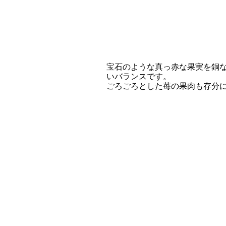
宝石のような真っ赤な果実を銅
いバランスです。
ごろごろとした苺の果肉も存分