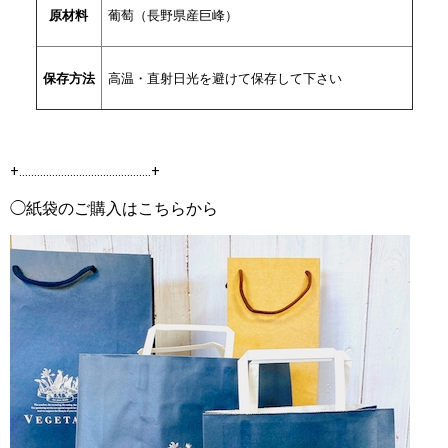
原材料
葡萄（長野県産巨峰）
保存方法
高温・直射日光を避けて保存して下さい
+‥‥‥‥‥‥‥‥‥‥‥‥‥‥‥‥‥‥‥‥‥‥+
◯紙袋のご購入はこちらから