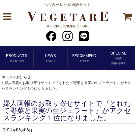
ベジターレ公式通販サイト
OFFICIAL ONLINE STORE
SPECIAL
PRODUCTS
NEWS
RECOMMEND
特集&
商品カテゴリ
お知らせ
おすすめ
価格から探す
ホーム
>
お知らせ
>
婦人画報のお取り寄せサイトで『とれたて野菜と果実の生ジェラート』がアク
セスランキング１位になりました。
婦人画報のお取り寄せサイトで『とれた
て野菜と果実の生ジェラート』がアクセ
スランキング１位になりました。
2012
06
06
年
月
日