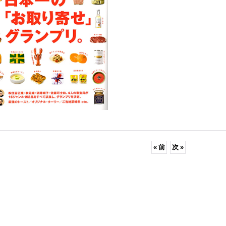
«
前
次
»