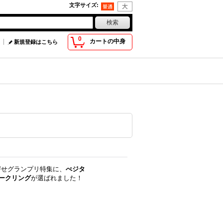
文字サイズ
:
0
カートの中身
新規登録はこちら
り寄せグランプリ特集に、
べジタ
ークリング
が選ばれました！