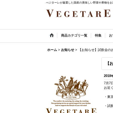
べジターレが厳選した国産の美味しい野菜や果物をお
商品カテゴリ一覧
特集
お
ホーム
>
お知らせ
>
【お知らせ】試飲会の
【
2018
7月7
お近
・東京
・試