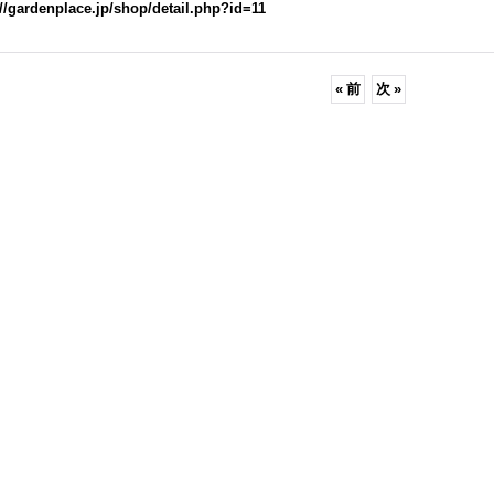
://gardenplace.jp/shop/detail.php?id=11
«
前
次
»