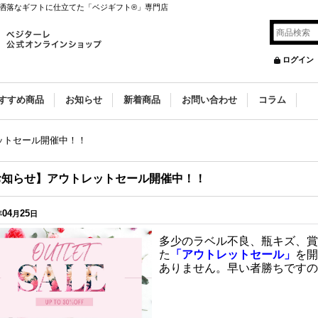
洒落なギフトに仕立てた「ベジギフト®」専門店
ログイン
すすめ商品
お知らせ
新着商品
お問い合わせ
コラム
ットセール開催中！！
お知らせ】アウトレットセール開催中！！
04
25
年
月
日
多少のラベル不良、瓶キズ、賞
た
「アウトレットセール」
を開
ありません。早い者勝ちですの