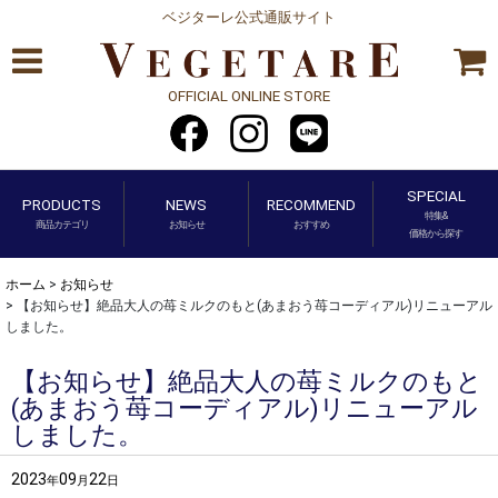
ベジターレ公式通販サイト
OFFICIAL ONLINE STORE
SPECIAL
PRODUCTS
NEWS
RECOMMEND
特集&
商品カテゴリ
お知らせ
おすすめ
価格から探す
ホーム
>
お知らせ
>
【お知らせ】絶品大人の苺ミルクのもと(あまおう苺コーディアル)リニューアル
しました。
【お知らせ】絶品大人の苺ミルクのもと
(あまおう苺コーディアル)リニューアル
しました。
2023
09
22
年
月
日