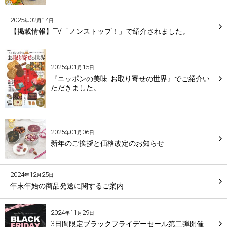
2025
02
14
年
月
日
【掲載情報】TV「ノンストップ！」で紹介されました。
2025
01
15
年
月
日
『ニッポンの美味! お取り寄せの世界』でご紹介い
ただきました。
2025
01
06
年
月
日
新年のご挨拶と価格改定のお知らせ
2024
12
25
年
月
日
年末年始の商品発送に関するご案内
2024
11
29
年
月
日
3日間限定ブラックフライデーセール第二弾開催