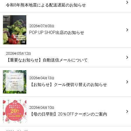
令和8年熊本地震による配送遅延のお知らせ
2026
07
03
年
月
日
POP UP SHOP出店のお知らせ
2026
05
12
年
月
日
【重要なお知らせ】自動送信メールについて
2026
04
13
年
月
日
【お知らせ】クール便切り替えのお知らせ
2026
04
10
年
月
日
【母の日早割】20％OFFクーポンのご案内