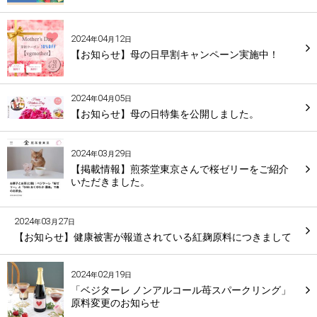
2024
04
12
年
月
日
【お知らせ】母の日早割キャンペーン実施中！
2024
04
05
年
月
日
【お知らせ】母の日特集を公開しました。
2024
03
29
年
月
日
【掲載情報】煎茶堂東京さんで桜ゼリーをご紹介
いただきました。
2024
03
27
年
月
日
【お知らせ】健康被害が報道されている紅麹原料につきまして
2024
02
19
年
月
日
「ベジターレ ノンアルコール苺スパークリング」
原料変更のお知らせ