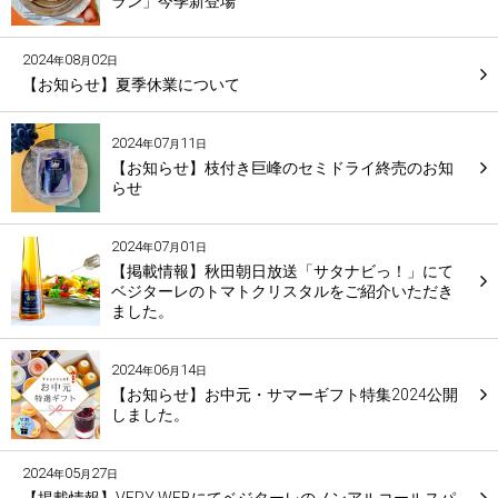
ラン」今季新登場
2024
08
02
年
月
日
【お知らせ】夏季休業について
2024
07
11
年
月
日
【お知らせ】枝付き巨峰のセミドライ終売のお知
らせ
2024
07
01
年
月
日
【掲載情報】秋田朝日放送「サタナビっ！」にて
ベジターレのトマトクリスタルをご紹介いただき
ました。
2024
06
14
年
月
日
【お知らせ】お中元・サマーギフト特集2024公開
しました。
2024
05
27
年
月
日
【掲載情報】VERY WEBにてベジターレのノンアルコールスパ