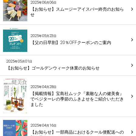
2025
06
06
年
月
日
【お知らせ】スムージーアイスバー終売のお知ら
せ
2025
05
23
年
月
日
【父の日早割】20％OFFクーポンのご案内
2025
05
01
年
月
日
【お知らせ】ゴールデンウィーク休業のお知らせ
2025
04
28
年
月
日
【掲載情報】宝島社ムック『素敵な人の健美食』
でベジターレの季節のふきよせをご紹介いただき
ました
2025
04
16
年
月
日
【お知らせ】一部商品におけるクール便配送への