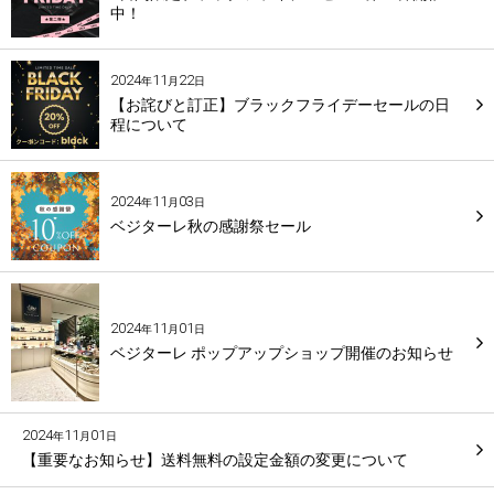
中！
2024
11
22
年
月
日
【お詫びと訂正】ブラックフライデーセールの日
程について
2024
11
03
年
月
日
ベジターレ秋の感謝祭セール
2024
11
01
年
月
日
ベジターレ ポップアップショップ開催のお知らせ
2024
11
01
年
月
日
【重要なお知らせ】送料無料の設定金額の変更について