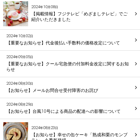
2024
10
08
年
月
日
【掲載情報】フジテレビ「めざましテレビ」でご
紹介いただきました
2024
10
02
年
月
日
【重要なお知らせ】代金後払い手数料の価格改定について
2024
09
05
年
月
日
【重要なお知らせ】クール宅急便の付加料金改定に関するお知
らせ
2024
08
30
年
月
日
【お知らせ】メールお問合せ受付障害のお詫び
2024
08
29
年
月
日
【お知らせ】台風10号による商品の配達への影響について
2024
08
23
年
月
日
【お知らせ】幸せの缶ケーキ「熟成和栗のモンブ