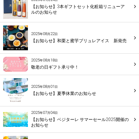
【お知らせ】3本ギフトセット化粧箱リニューア
ルのお知らせ
2025
08
22
年
月
日
【お知らせ】和栗と蜜芋ブリュレアイス 新発売
2025
08
18
年
月
日
敬老の日ギフト承り中！
2025
08
01
年
月
日
【お知らせ】夏季休業のお知らせ
2025
07
04
年
月
日
【お知らせ】ベジターレ サマーセール2025開催の
お知らせ