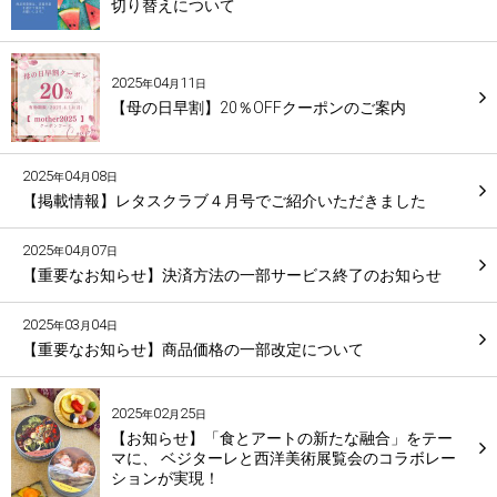
切り替えについて
2025
04
11
年
月
日
【母の日早割】20％OFFクーポンのご案内
2025
04
08
年
月
日
【掲載情報】レタスクラブ４月号でご紹介いただきました
2025
04
07
年
月
日
【重要なお知らせ】決済方法の一部サービス終了のお知らせ
2025
03
04
年
月
日
【重要なお知らせ】商品価格の一部改定について
2025
02
25
年
月
日
【お知らせ】「食とアートの新たな融合」をテー
マに、 ベジターレと西洋美術展覧会のコラボレー
ションが実現！