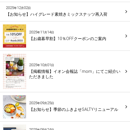
2025
12
02
年
月
日
【お知らせ】ハイグレード素焼きミックスナッツ再入荷
2025
11
14
年
月
日
【お歳暮早割】10％OFFクーポンのご案内
2025
10
01
年
月
日
【掲載情報】イオン会報誌「mom」にてご紹介い
ただきました
2025
09
25
年
月
日
【お知らせ】季節のふきよせSALTYリニューアル
2025
09
24
年
月
日