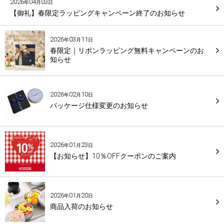
2026
04
03
年
月
日
【御礼】春限定ラッピングキャンペーン終了のお知らせ
2026
03
11
年
月
日
春限定｜リボンラッピング無料キャンペーンのお
知らせ
2026
02
10
年
月
日
パッケージ仕様変更のお知らせ
2026
01
23
年
月
日
【お知らせ】10％OFFクーポンのご案内
2026
01
20
年
月
日
商品入荷のお知らせ