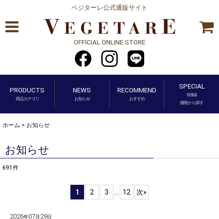
ベジターレ公式通販サイト
OFFICIAL ONLINE STORE
SPECIAL
PRODUCTS
NEWS
RECOMMEND
特集&
商品カテゴリ
お知らせ
おすすめ
価格から探す
ホーム
>
お知らせ
お知らせ
691
件
1
2
3
...
12
次
»
2026
07
29
年
月
日