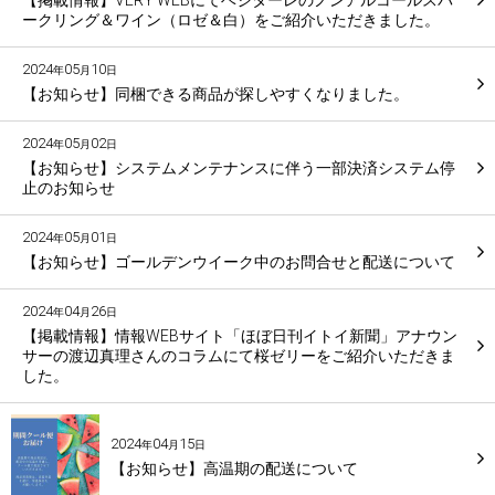
ークリング＆ワイン（ロゼ＆白）をご紹介いただきました。
2024
05
10
年
月
日
【お知らせ】同梱できる商品が探しやすくなりました。
2024
05
02
年
月
日
【お知らせ】システムメンテナンスに伴う一部決済システム停
止のお知らせ
2024
05
01
年
月
日
【お知らせ】ゴールデンウイーク中のお問合せと配送について
2024
04
26
年
月
日
【掲載情報】情報WEBサイト「ほぼ日刊イトイ新聞」アナウン
サーの渡辺真理さんのコラムにて桜ゼリーをご紹介いただきま
した。
2024
04
15
年
月
日
【お知らせ】高温期の配送について