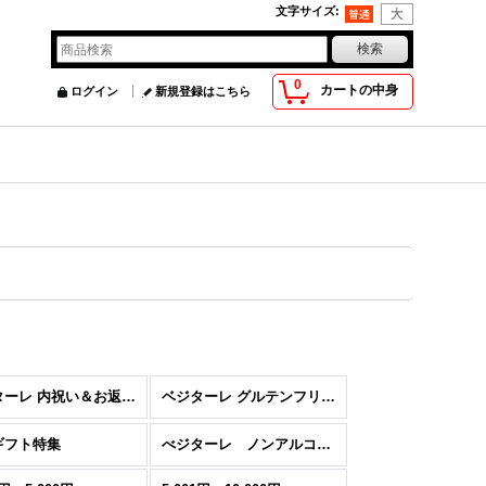
文字サイズ
:
0
カートの中身
ログイン
新規登録はこちら
べジターレ 内祝い＆お返し人気ランキング
ベジターレ グルテンフリーの米粉スイーツ特集
ギフト特集
べジターレ ノンアルコールスパークリング特集