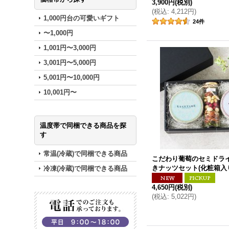
3,900円
(税別)
(
税込
:
4,212円
)
1,000円台の可愛いギフト
24
件
〜1,000円
1,001円〜3,000円
3,001円〜5,000円
5,001円〜10,000円
10,001円〜
温度帯で同梱できる商品を探
す
常温(冷蔵)で同梱できる商品
こだわり葡萄のセミドラ
きナッツセット(化粧箱入
冷凍(冷蔵)で同梱できる商品
4,650円
(税別)
(
税込
:
5,022円
)