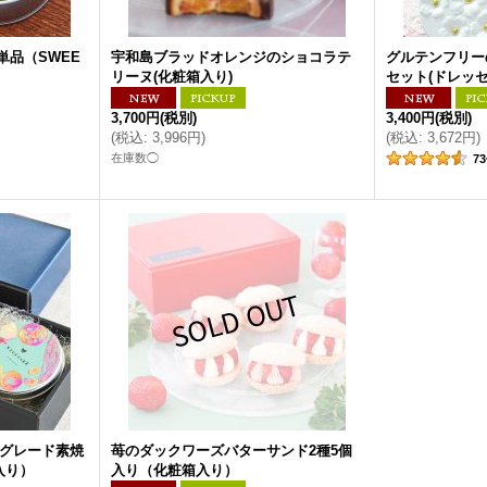
単品（SWEE
宇和島ブラッドオレンジのショコラテ
グルテンフリー
リーヌ(化粧箱入り)
セット(ドレッ
3,700円
(税別)
3,400円
(税別)
(
税込
:
3,996円
)
(
税込
:
3,672円
)
在庫数◯
73
イグレード素焼
苺のダックワーズバターサンド2種5個
入り）
入り（化粧箱入り）