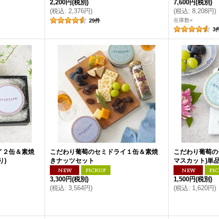
2,200円
(税別)
7,600円
(税別)
(
税込
:
2,376円
)
(
税込
:
8,208円
)
在庫数×
29
件
3
イ２缶＆素焼
こだわり葡萄のセミドライ１缶＆素焼
こだわり葡萄の
り)
きナッツセット
マスカット)単
3,300円
(税別)
1,500円
(税別)
(
税込
:
3,564円
)
(
税込
:
1,620円
)