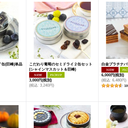
缶(巨峰)単品
こだわり葡萄のセミドライ２缶セット
白金プラチナバウ
(シャインマスカット＆巨峰)
6,000円
(税別)
3,000円
(税別)
(
税込
:
6,480円
)
(
税込
:
3,240円
)
10