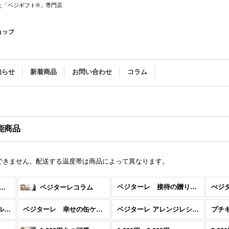
た「ベジギフト®」専門店
知らせ
新着商品
お問い合わせ
コラム
能商品
できません。配送する温度帯は商品によって異なります。
ベジターレ 接待の贈り物特集
ターレ サマーギフトギフト特集
ベジターレコラム
ベジターレ コーディアル特集
ベジターレ 幸せの缶ケーキ
ベジターレ アレンジレシピ特集
プチ