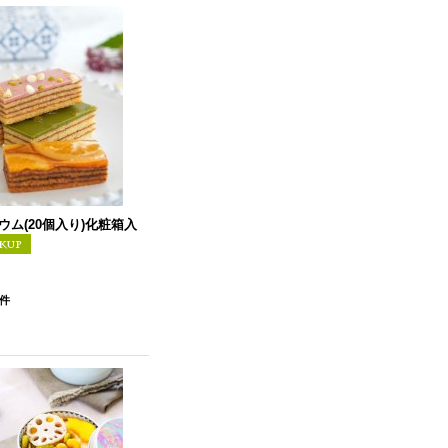
ム(20個入り)化粧箱入
件