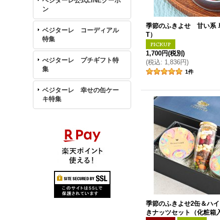
ベジターレ公式LINEクーポ
ン
季節のふきよせ 甘い系 
ベジターレ コーディアル
T）
特集
1,700円
(税別)
べジターレ プチギフト特
(
税込
:
1,836円
)
集
1
件
ベジターレ 幸せの缶ケー
キ特集
季節のふきよせ2缶＆ハ
きナッツセット（化粧箱