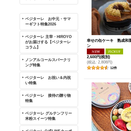
ベジターレ お中元・サマ
ーギフト特集2026
ベジターレ 主宰・HIROYO
幸せの缶ケーキ 熟成和
がお届けする【ベジターレ
ン
コラム】
2,600円
(税別)
ノンアルコールスパークリ
(
税込
:
2,808円
)
ング特集
12
件
ベジターレ お祝い＆内祝
い特集
ベジターレ 接待の贈り物
特集
ベジターレ グルテンフリー
米粉スイーツ特集