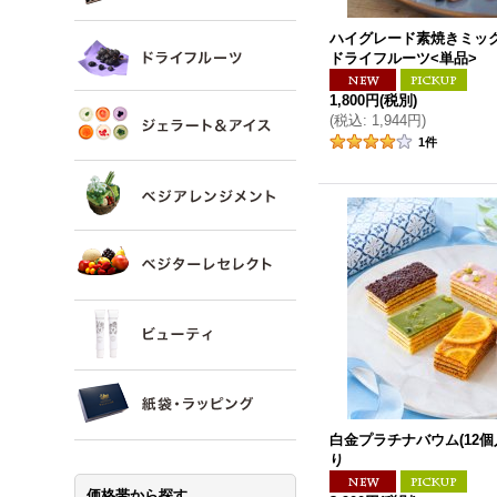
ハイグレード素焼きミッ
ドライフルーツ<単品>
1,800円
(税別)
(
税込
:
1,944円
)
1
件
白金プラチナバウム(12個
り
価格帯から探す