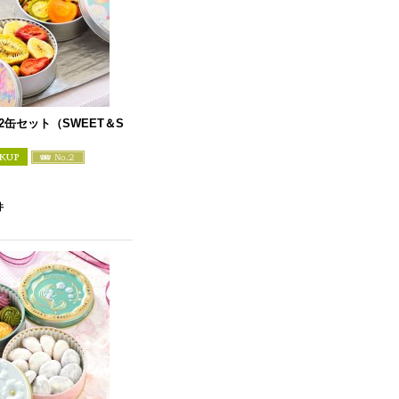
2缶セット（SWEET＆S
件