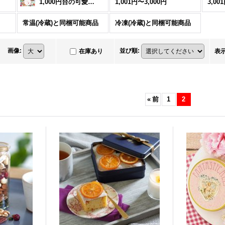
1,000円台の可愛いギフト
1,001円〜3,000円
3,00
常温(冷蔵)と同梱可能商品
冷凍(冷蔵)と同梱可能商品
画像
:
並び順
:
在庫あり
表
«
前
1
2