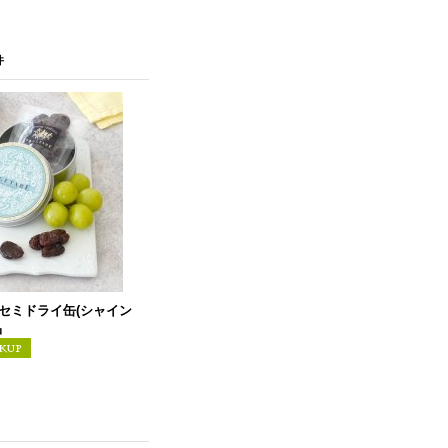
件
セミドライ缶(シャイン
品