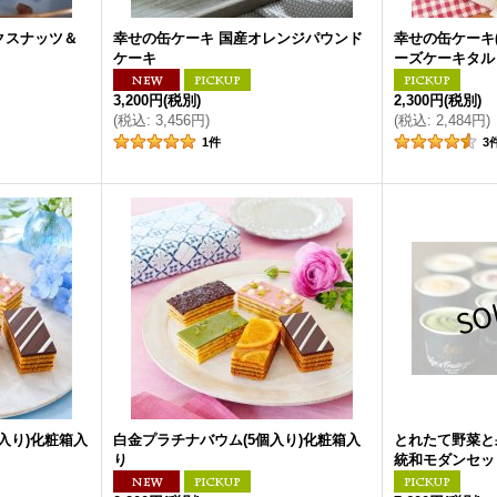
クスナッツ＆
幸せの缶ケーキ 国産オレンジパウンド
幸せの缶ケーキ
ケーキ
ーズケーキタル
3,200円
(税別)
2,300円
(税別)
(
税込
:
3,456円
)
(
税込
:
2,484円
)
1
件
3
入り)化粧箱入
白金プラチナバウム(5個入り)化粧箱入
とれたて野菜と
り
統和モダンセッ