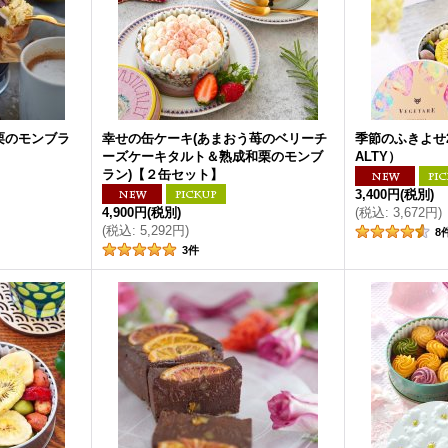
栗のモンブラ
幸せの缶ケーキ(あまおう苺のベリーチ
季節のふきよせ
ーズケーキタルト＆熟成和栗のモンブ
ALTY）
ラン)【２缶セット】
3,400円
(税別)
4,900円
(税別)
(
税込
:
3,672円
)
(
税込
:
5,292円
)
8
3
件