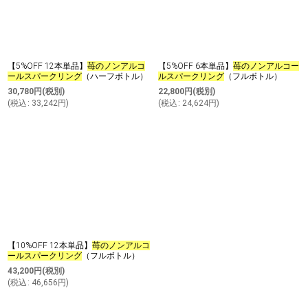
【5%OFF 12本単品】
苺のノンアルコ
【5%OFF 6本単品】
苺のノンアルコー
ールスパークリング
（ハーフボトル）
ルスパークリング
（フルボトル）
30,780
円
(税別)
22,800
円
(税別)
(
税込
:
33,242
円
)
(
税込
:
24,624
円
)
【10%OFF 12本単品】
苺のノンアルコ
ールスパークリング
（フルボトル）
43,200
円
(税別)
(
税込
:
46,656
円
)