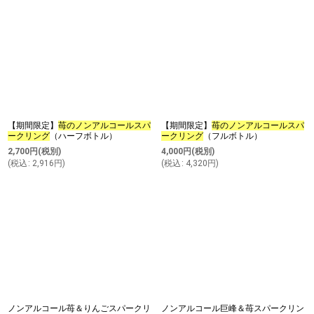
表示数
:
並び順
:
絞り込む
【期間限定】
苺のノンアルコールスパ
【期間限定】
苺のノンアルコールスパ
ークリング
（ハーフボトル）
ークリング
（フルボトル）
2,700
円
(税別)
4,000
円
(税別)
(
税込
:
2,916
円
)
(
税込
:
4,320
円
)
ノンアルコール苺＆りんごスパークリ
ノンアルコール巨峰＆苺スパークリン