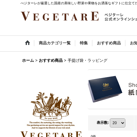
べジターレが厳選した国産の美味しい野菜や果物をお洒落なギフトに仕立て
商品カテゴリ一覧
特集
おすすめ商品
お
ホーム
>
おすすめ商品
>
手提げ袋・ラッピング
表示数
:
0
件