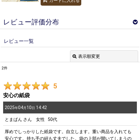
カートに入れる
レビュー評価分布
採点分布
レビュー一覧
2
件
表示順変更
0
件
閉じる
0
件
2
件
レビュー検索
:
0
件
5
0
件
期間
:
安心の紙袋
男性/年代別
画像
:
2025
04
10
14:42
年
月
日
～20代
0
件
とまぱん
さん
女性
50代
30代
0
件
星の数
:
40代
1
件
厚めでしっかりした紙袋です。自立します。重い商品を入れても
安心です。持ち手の紐も丈夫でした。袋の上部が開いてしまうの