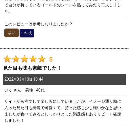
年代
:
50代
0
件
で自分が持っているゴールドのシールを貼ってみたり工夫しまし
60代～
0
件
た。
性別
:
女性/年代別
このレビューは参考になりましたか？
～20代
0
件
はい
いいえ
並び順
:
30代
0
件
絞り込む
40代
0
件
5
50代
1
件
見た目も味も素敵でした！
60代～
0
件
2022
03
10
10:44
年
月
日
いく
さん
男性
40代
サイトから注文して楽しみにしていましたが、イメージ通り箱に
入った見た目も綺麗で可愛くて、持った感じ少し軽いかなと思い
ましたが食べてみるとしっかりとした満足感もありリピート確定
しました！