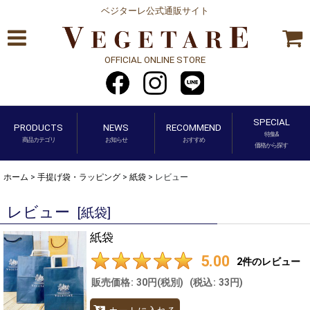
ベジターレ公式通販サイト
OFFICIAL ONLINE STORE
SPECIAL
PRODUCTS
NEWS
RECOMMEND
特集&
商品カテゴリ
お知らせ
おすすめ
価格から探す
ホーム
>
手提げ袋・ラッピング
>
紙袋
>
レビュー
レビュー
[
紙袋
]
紙袋
5.00
2
件のレビュー
販売価格
:
30円
(税別)
(
税込
:
33円
)