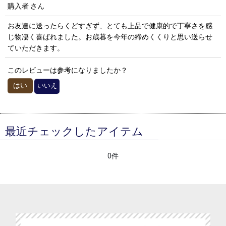
購入者
さん
30代
0
件
星の数
:
40代
0
件
お友達に送ったらくどすぎず、とても上品で健康的で丁寧さを感
じ物凄く喜ばれました。お歳暮を今年の締めくくりと思い送らせ
年代
:
50代
0
件
ていただきます。
60代～
0
件
性別
:
このレビューは参考になりましたか？
女性/年代別
はい
いいえ
～20代
0
件
並び順
:
30代
0
件
絞り込む
40代
0
件
最近チェックしたアイテム
50代
0
件
0件
60代～
0
件