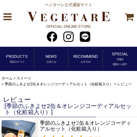
ベジターレ公式通販サイト
OFFICIAL ONLINE STORE
SPECIAL
PRODUCTS
NEWS
RECOMMEND
特集&
商品カテゴリ
お知らせ
おすすめ
価格から探す
ホーム
>
スイーツ
>
季節のふきよせ2缶＆オレンジコーディアルセット（化粧箱入り）
>
レビュー
レビュー
[
季節のふきよせ2缶＆オレンジコーディアルセッ
ト（化粧箱入り）
]
季節のふきよせ2缶＆オレンジコーディ
アルセット（化粧箱入り）