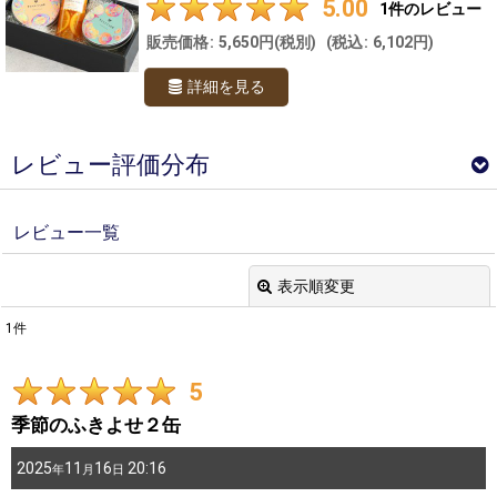
5.00
1
件のレビュー
販売価格
:
5,650円
(税別)
(
税込
:
6,102円
)
詳細を見る
レビュー評価分布
採点分布
レビュー一覧
1
件
表示順変更
0
件
閉じる
0
件
1
件
レビュー検索
:
0
件
5
0
件
期間
:
季節のふきよせ２缶
男性/年代別
画像
:
2025
11
16
20:16
年
月
日
～20代
0
件