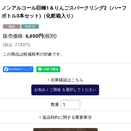
ノンアルコール巨峰1＆りんごスパークリング2（ハーフ
ボトル3本セット)（化粧箱入り）
販売価格
:
6,650
円
(税別)
(
税込
:
7,182
円
)
この商品は軽減税率の対象です。
Facebookでシェア
在庫確認はこちら
お包み
/
ご用途
を選択してください
数量
:
返品特約に関する重要事項