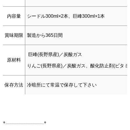
内容量
シードル300ml×2本、巨峰300ml×1本
賞味期限
製造から365日間
巨峰(長野県産)／炭酸ガス
原材料
りんご(長野県産)／炭酸ガス、酸化防止剤(ビタミ
保存方法
冷暗所にて常温で保存して下さい
+‥‥‥‥‥‥‥‥‥‥‥‥‥‥‥‥‥‥‥‥‥‥+