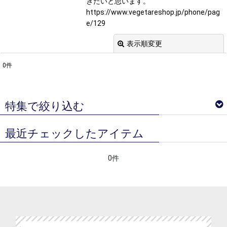
きたいと思います。
https://www.vegetareshop.jp/phone/pag
e/129
表示順変更
閉じる
0
件
表示数
:
並び順
:
特集で絞り込む
絞り込む
最近チェックしたアイテム
ベジターレ サマーギフトギフト特集
0件
ベジターレコラム
ベジターレ 接待の贈り物特集
べジターレ 内祝い＆お返し人気ランキング