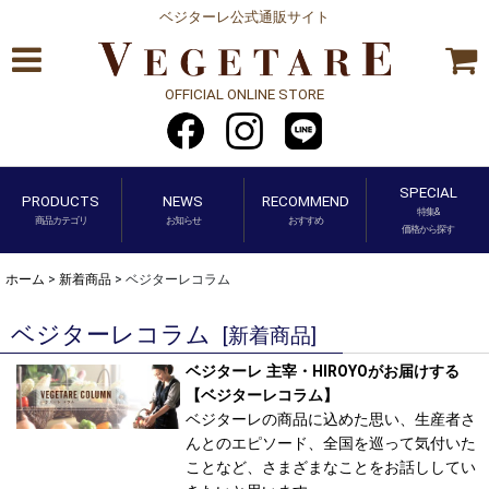
ベジターレ公式通販サイト
OFFICIAL ONLINE STORE
SPECIAL
PRODUCTS
NEWS
RECOMMEND
特集&
商品カテゴリ
お知らせ
おすすめ
価格から探す
ホーム
>
新着商品
>
ベジターレコラム
ベジターレコラム
[
新着商品
]
ベジターレ 主宰・HIROYOがお届けする
【ベジターレコラム】
ベジターレの商品に込めた思い、生産者さ
んとのエピソード、全国を巡って気付いた
ことなど、さまざまなことをお話ししてい