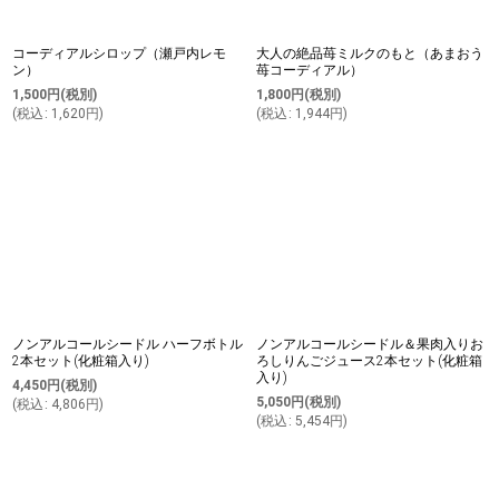
コーディアルシロップ（瀬戸内レモ
大人の絶品苺ミルクのもと（あまおう
ン）
苺コーディアル）
1,500
円
(税別)
1,800
円
(税別)
(
税込
:
1,620
円
)
(
税込
:
1,944
円
)
ノンアルコールシードル ハーフボトル
ノンアルコールシードル＆果肉入りお
2本セット(化粧箱入り)
ろしりんごジュース2本セット(化粧箱
入り)
4,450
円
(税別)
5,050
円
(税別)
(
税込
:
4,806
円
)
(
税込
:
5,454
円
)