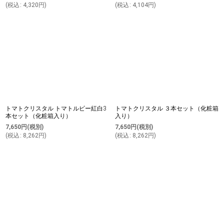
(
税込
:
4,320
円
)
(
税込
:
4,104
円
)
トマトクリスタル トマトルビー紅白3
トマトクリスタル ３本セット（化粧箱
本セット（化粧箱入り）
入り）
7,650
円
(税別)
7,650
円
(税別)
(
税込
:
8,262
円
)
(
税込
:
8,262
円
)