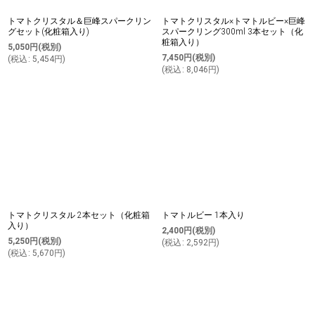
トマトクリスタル＆巨峰スパークリン
トマトクリスタル×トマトルビー×巨峰
グセット(化粧箱入り)
スパークリング300ml 3本セット（化
粧箱入り）
5,050
円
(税別)
7,450
円
(税別)
(
税込
:
5,454
円
)
(
税込
:
8,046
円
)
トマトクリスタル 2本セット（化粧箱
トマトルビー 1本入り
入り）
2,400
円
(税別)
5,250
円
(税別)
(
税込
:
2,592
円
)
(
税込
:
5,670
円
)