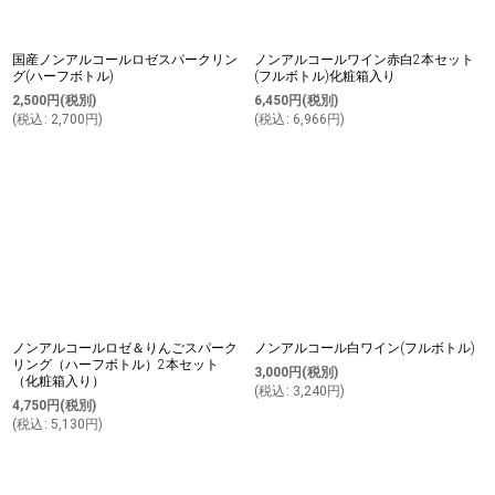
国産ノンアルコールロゼスパークリン
ノンアルコールワイン赤白2本セット
グ(ハーフボトル)
(フルボトル)化粧箱入り
2,500
円
(税別)
6,450
円
(税別)
(
税込
:
2,700
円
)
(
税込
:
6,966
円
)
ノンアルコールロゼ＆りんごスパーク
ノンアルコール白ワイン(フルボトル)
リング（ハーフボトル）2本セット
3,000
円
(税別)
（化粧箱入り）
(
税込
:
3,240
円
)
4,750
円
(税別)
(
税込
:
5,130
円
)