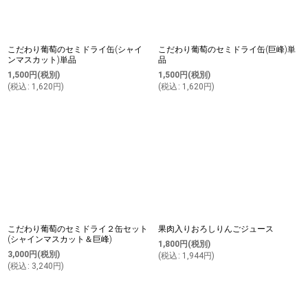
こだわり葡萄のセミドライ缶(シャイ
こだわり葡萄のセミドライ缶(巨峰)単
ンマスカット)単品
品
1,500
円
(税別)
1,500
円
(税別)
(
税込
:
1,620
円
)
(
税込
:
1,620
円
)
こだわり葡萄のセミドライ２缶セット
果肉入りおろしりんごジュース
(シャインマスカット＆巨峰)
1,800
円
(税別)
3,000
円
(税別)
(
税込
:
1,944
円
)
(
税込
:
3,240
円
)