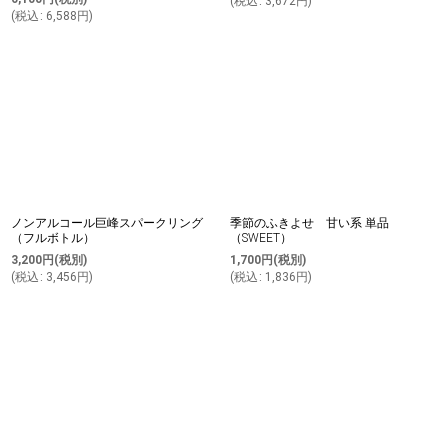
(
税込
:
3,672
円
)
(
税込
:
6,588
円
)
ノンアルコール巨峰スパークリング
季節のふきよせ 甘い系 単品
（フルボトル）
（SWEET）
3,200
円
(税別)
1,700
円
(税別)
(
税込
:
3,456
円
)
(
税込
:
1,836
円
)