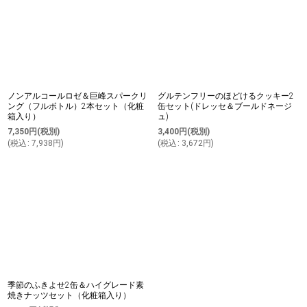
ノンアルコールロゼ＆巨峰スパークリ
グルテンフリーのほどけるクッキー2
ング（フルボトル）2本セット（化粧
缶セット(ドレッセ＆ブールドネージ
箱入り）
ュ)
7,350
円
(税別)
3,400
円
(税別)
(
税込
:
7,938
円
)
(
税込
:
3,672
円
)
季節のふきよせ2缶＆ハイグレード素
焼きナッツセット（化粧箱入り）