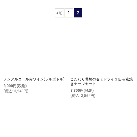
表示数
:
«
前
1
2
並び順
:
絞り込む
ノンアルコール赤ワイン(フルボトル)
こだわり葡萄のセミドライ１缶＆素焼
きナッツセット
3,000
円
(税別)
3,300
円
(税別)
(
税込
:
3,240
円
)
(
税込
:
3,564
円
)