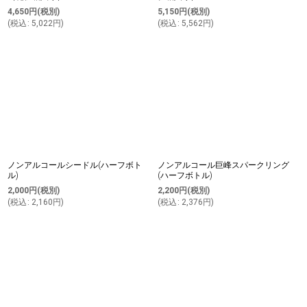
4,650
円
(税別)
5,150
円
(税別)
(
税込
:
5,022
円
)
(
税込
:
5,562
円
)
ノンアルコールシードル(ハーフボト
ノンアルコール巨峰スパークリング
ル)
(ハーフボトル)
2,000
円
(税別)
2,200
円
(税別)
(
税込
:
2,160
円
)
(
税込
:
2,376
円
)