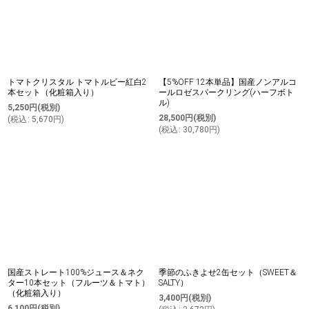
トマトクリスタル トマトルビー紅白2
【5%OFF 12本単品】国産ノンアルコ
本セット（化粧箱入り）
ールロゼスパークリング(ハーフボト
ル)
5,250
円
(税別)
28,500
円
(税別)
(
税込
:
5,670
円
)
(
税込
:
30,780
円
)
国産ストレート100%ジュース＆ネク
季節のふきよせ2缶セット（SWEET＆
ター10本セット（フルーツ＆トマト）
SALTY）
（化粧箱入り）
3,400
円
(税別)
6,100
円
(税別)