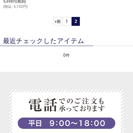
5,650
円
(税別)
(
税込
:
6,102
円
)
«
前
1
2
最近チェックしたアイテム
0件