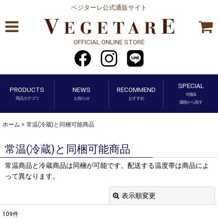
ベジターレ公式通販サイト
OFFICIAL ONLINE STORE
SPECIAL
PRODUCTS
NEWS
RECOMMEND
特集&
商品カテゴリ
お知らせ
おすすめ
価格から探す
ホーム
>
常温(冷蔵)と同梱可能商品
常温(冷蔵)と同梱可能商品
常温商品と冷蔵商品は同梱が可能です。配送する温度帯は商品によ
って異なります。
表示順変更
閉じる
109
件