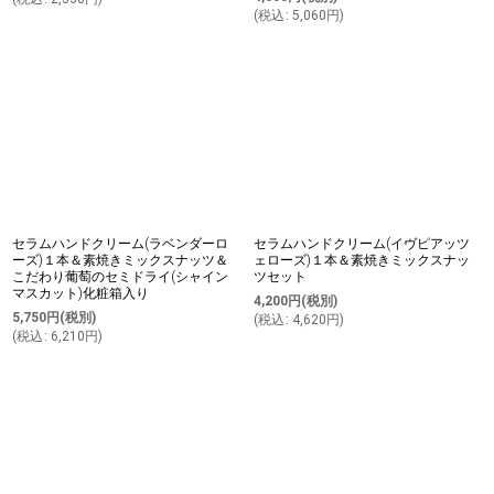
(
税込
:
5,060
円
)
セラムハンドクリーム(ラベンダーロ
セラムハンドクリーム(イヴピアッツ
ーズ)１本＆素焼きミックスナッツ＆
ェローズ)１本＆素焼きミックスナッ
こだわり葡萄のセミドライ(シャイン
ツセット
マスカット)化粧箱入り
4,200
円
(税別)
5,750
円
(税別)
(
税込
:
4,620
円
)
(
税込
:
6,210
円
)