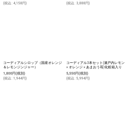
(
税込
:
4,158
円
)
(
税込
:
3,888
円
)
コーディアルシロップ（国産オレンジ
コーディアル3本セット(瀬戸内レモン
＆レモンジンジャー）
× オレンジ × あまおう苺)化粧箱入り
1,800
円
(税別)
5,550
円
(税別)
(
税込
:
1,944
円
)
(
税込
:
5,994
円
)