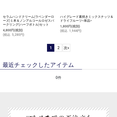
セラムハンドクリーム(ラベンダーロ
ハイグレード素焼きミックスナッツ＆
ーズ)１本＆ノンアルコールロゼスパ
ドライフルーツ<単品>
ークリング(ハーフボトル)セット
1,800
円
(税別)
4,800
円
(税別)
(
税込
:
1,944
円
)
(
税込
:
5,280
円
)
1
2
次
»
最近チェックしたアイテム
0件