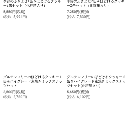
季節のふきよせ1缶＆ほどけるクッキ
季節のふきよせ2缶＆ほどけるクッキ
ー2缶セット（化粧箱入り）
ー2缶セット（化粧箱入り）
5,550
円
(税別)
7,250
円
(税別)
(
税込
:
5,994
円
)
(
税込
:
7,830
円
)
グルテンフリーのほどけるクッキー１
グルテンフリーのほどけるクッキー２
缶＆ハイグレード素焼きミックスナッ
缶＆ハイグレード素焼きミックスナッ
ツセット
ツセット(化粧箱入り)
3,500
円
(税別)
5,650
円
(税別)
(
税込
:
3,780
円
)
(
税込
:
6,102
円
)