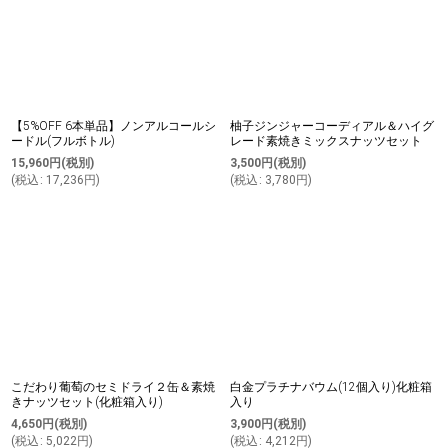
【5%OFF 6本単品】ノンアルコールシ
柚子ジンジャーコーディアル＆ハイグ
ードル(フルボトル)
レード素焼きミックスナッツセット
15,960
円
(税別)
3,500
円
(税別)
(
税込
:
17,236
円
)
(
税込
:
3,780
円
)
こだわり葡萄のセミドライ２缶＆素焼
白金プラチナバウム(12個入り)化粧箱
きナッツセット(化粧箱入り)
入り
4,650
円
(税別)
3,900
円
(税別)
(
税込
:
5,022
円
)
(
税込
:
4,212
円
)