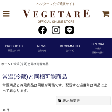
ベジターレ公式通販サイト
OFFICIAL ONLINE STORE
SPECIAL
PRODUCTS
NEWS
RECOMMEND
特集&
商品カテゴリ
お知らせ
おすすめ
価格から探す
ホーム
>
常温(冷蔵)と同梱可能商品
常温(冷蔵)と同梱可能商品
常温商品と冷蔵商品は同梱が可能です。配送する温度帯は商品によ
って異なります。
表示順変更
閉じる
109
件