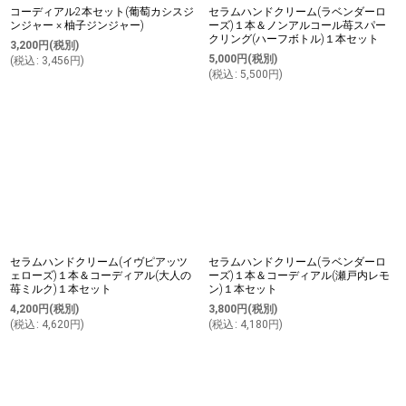
コーディアル2本セット(葡萄カシスジ
セラムハンドクリーム(ラベンダーロ
ンジャー × 柚子ジンジャー)
ーズ)１本＆ノンアルコール苺スパー
クリング(ハーフボトル)１本セット
3,200
円
(税別)
5,000
円
(税別)
(
税込
:
3,456
円
)
(
税込
:
5,500
円
)
セラムハンドクリーム(イヴピアッツ
セラムハンドクリーム(ラベンダーロ
ェローズ)１本＆コーディアル(大人の
ーズ)１本＆コーディアル(瀬戸内レモ
苺ミルク)１本セット
ン)１本セット
4,200
円
(税別)
3,800
円
(税別)
(
税込
:
4,620
円
)
(
税込
:
4,180
円
)