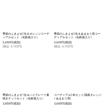
季節のふきよせ2缶＆オレンジコーデ
季節のふきよせ2缶＆あまおう苺コー
ィアルセット（化粧箱入り）
ディアルセット（化粧箱入り）
5,650
円
(税別)
5,650
円
(税別)
(
税込
:
6,102
円
)
(
税込
:
6,102
円
)
季節のふきよせ1缶＆ハイグレード素
コーディアル2本セット(国産オレンジ
焼きナッツセット（化粧箱入り）
× あまおう苺)
3,850
円
(税別)
3,600
円
(税別)