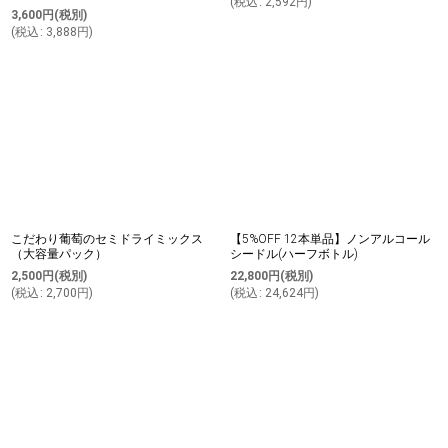
(
税込
:
2,592
円
)
3,600
円
(税別)
(
税込
:
3,888
円
)
こだわり葡萄のセミドライミックス
【5%OFF 12本単品】ノンアルコール
（大容量パック）
シードル(ハーフボトル)
2,500
円
(税別)
22,800
円
(税別)
(
税込
:
2,700
円
)
(
税込
:
24,624
円
)