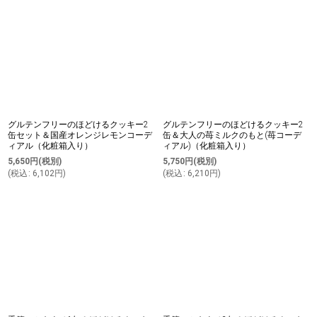
グルテンフリーのほどけるクッキー2
グルテンフリーのほどけるクッキー2
缶セット＆国産オレンジレモンコーデ
缶＆大人の苺ミルクのもと(苺コーデ
ィアル（化粧箱入り）
ィアル)（化粧箱入り）
5,650
円
(税別)
5,750
円
(税別)
(
税込
:
6,102
円
)
(
税込
:
6,210
円
)