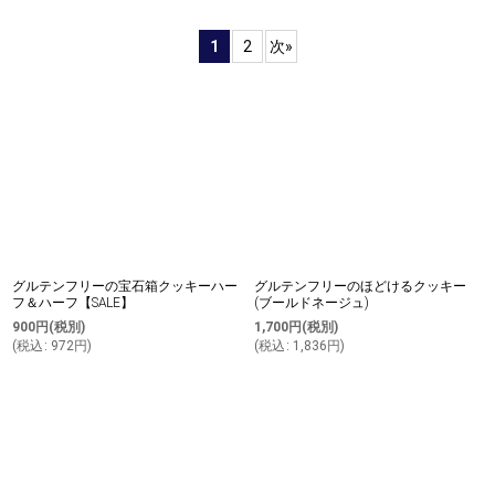
表示数
:
1
2
次
»
並び順
:
絞り込む
グルテンフリーの宝石箱クッキーハー
グルテンフリーのほどけるクッキー
フ＆ハーフ【SALE】
(ブールドネージュ)
900
円
(税別)
1,700
円
(税別)
(
税込
:
972
円
)
(
税込
:
1,836
円
)