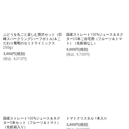
ぶどうを丸ごと楽しむ贅沢セット（巨
国産ストレート100%ジュース＆ネク
峰スパークリング(ハーフボトル)＆こ
ター20本ご自宅用（フルーツ＆トマ
だわり葡萄のセミドライミックス
ト）（化粧箱なし）
250g）
9,000
円
(税別)
3,900
円
(税別)
(
税込
:
9,720
円
)
(
税込
:
4,212
円
)
国産ストレート100%ジュース＆ネク
トマトクリスタル 1本入り
ター5本セット（フルーツ＆トマト）
2,400
円
(税別)
（化粧箱入り）