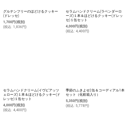
グルテンフリーのほどけるクッキー
セラムハンドクリーム(ラベンダーロ
(ドレッセ)
ーズ)１本＆ほどけるクッキー(ドレッ
セ)１缶セット
1,700
円
(税別)
4,000
円
(税別)
(
税込
:
1,836
円
)
(
税込
:
4,400
円
)
セラムハンドクリーム(イヴピアッツ
季節のふきよせ2缶＆コーディアル1本
ェローズ)１本＆ほどけるクッキー(ド
セット（化粧箱入り）
レッセ)１缶セット
5,350
円
(税別)
4,000
円
(税別)
(
税込
:
5,778
円
)
(
税込
:
4,400
円
)