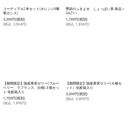
コーディアル2本セット(オレンジ&葡
季節のふきよせ しょっぱい系 単品＜
萄カシス)
SALTY＞
3,300
円
(税別)
1,700
円
(税別)
(
税込
:
3,564
円
)
(
税込
:
1,836
円
)
【期間限定】国産果実ゼリー(ブルー
【期間限定】国産果実ゼリー(６種セ
ベリー、ラフランス、白桃)３個セッ
ット）化粧箱入り
ト 化粧箱入り
3,200
円
(税別)
1,750
円
(税別)
(
税込
:
3,456
円
)
(
税込
:
1,890
円
)