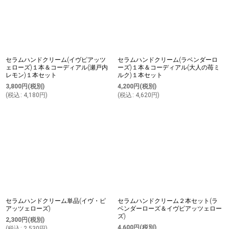
セラムハンドクリーム(イヴピアッツ
セラムハンドクリーム(ラベンダーロ
ェローズ)１本＆コーディアル(瀬戸内
ーズ)１本＆コーディアル(大人の苺ミ
レモン)１本セット
ルク)１本セット
3,800
円
(税別)
4,200
円
(税別)
(
税込
:
4,180
円
)
(
税込
:
4,620
円
)
セラムハンドクリーム単品(イヴ・ピ
セラムハンドクリーム２本セット(ラ
アッツェローズ)
ベンダーローズ＆イヴピアッツェロー
ズ)
2,300
円
(税別)
4,600
円
(税別)
(
税込
:
2,530
円
)