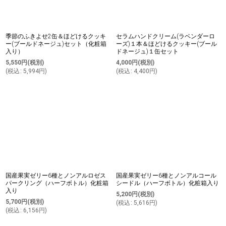
季節のふきよせ2缶＆ほどけるクッキ
セラムハンドクリーム(ラベンダーロ
ー(ブールドネージュ)セット（化粧箱
ーズ)１本＆ほどけるクッキー(ブール
入り）
ドネージュ)１缶セット
5,550
円
(税別)
4,000
円
(税別)
(
税込
:
5,994
円
)
(
税込
:
4,400
円
)
国産果実ゼリー6種とノンアルロゼス
国産果実ゼリー6種とノンアルコール
パークリング（ハーフボトル）化粧箱
シードル（ハーフボトル）化粧箱入り
入り
5,200
円
(税別)
5,700
円
(税別)
(
税込
:
5,616
円
)
(
税込
:
6,156
円
)