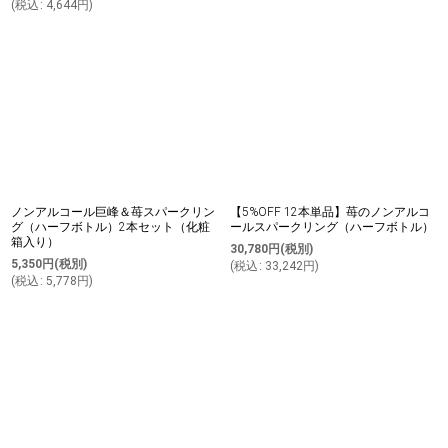
(
税込
:
4,644
円
)
ノンアルコール巨峰＆苺スパークリン
【5%OFF 12本単品】苺のノンアルコ
グ（ハーフボトル）2本セット（化粧
ールスパークリング（ハーフボトル）
箱入り）
30,780
円
(税別)
5,350
円
(税別)
(
税込
:
33,242
円
)
(
税込
:
5,778
円
)