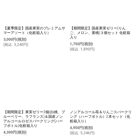
【夏季限定】国産果実のプレミアムサ
【期間限定】国産果実ゼリー(りん
マーアソート（化粧箱入り）
ご、メロン、黄桃)３個セット 化粧箱
入り
3,000
円
(税別)
1,750
円
(税別)
(
税込
:
3,240
円
)
(
税込
:
1,890
円
)
【期間限定】果実ゼリー3個(白桃、ブ
ノンアルコール苺＆りんごスパークリ
ルーベリー、ラフランス)＆国産ノン
ング（ハーフボトル）2本セット（化
アルコールロゼスパークリング(ハー
粧箱入り）
フボトル)化粧箱入り
4,950
円
(税別)
4,300
円
(税別)
(
税込
:
5,346
円
)