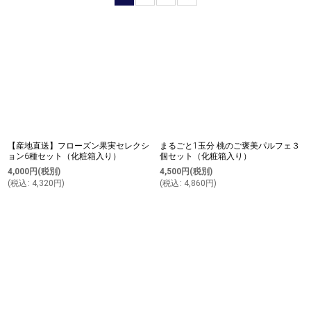
並び順
:
絞り込む
【産地直送】フローズン果実セレクシ
まるごと1玉分 桃のご褒美パルフェ３
ョン6種セット（化粧箱入り）
個セット（化粧箱入り）
4,000
円
(税別)
4,500
円
(税別)
(
税込
:
4,320
円
)
(
税込
:
4,860
円
)