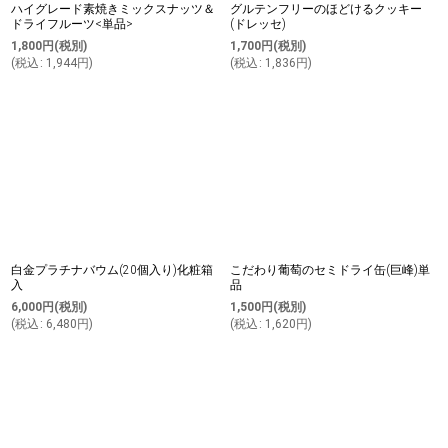
ハイグレード素焼きミックスナッツ＆
グルテンフリーのほどけるクッキー
ドライフルーツ<単品>
(ドレッセ)
1,800
円
(税別)
1,700
円
(税別)
(
税込
:
1,944
円
)
(
税込
:
1,836
円
)
白金プラチナバウム(20個入り)化粧箱
こだわり葡萄のセミドライ缶(巨峰)単
入
品
6,000
円
(税別)
1,500
円
(税別)
(
税込
:
6,480
円
)
(
税込
:
1,620
円
)