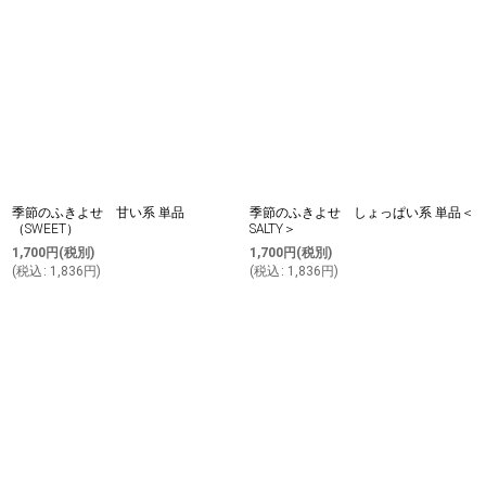
季節のふきよせ 甘い系 単品
季節のふきよせ しょっぱい系 単品＜
（SWEET）
SALTY＞
1,700
円
(税別)
1,700
円
(税別)
(
税込
:
1,836
円
)
(
税込
:
1,836
円
)