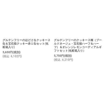
グルテンフリーのほどけるクッキー２
グルテンフリーのクッキー２種（ブー
缶＆宝石箱クッキー赤１缶セット(化
ルドネージュ・宝石箱ハーフ＆ハー
粧箱入り)
フ）＆オレンジレモンコーディアルギ
フトセット(化粧箱入り）
5,650
円
(税別)
5,750
円
(税別)
(
税込
:
6,102
円
)
(
税込
:
6,210
円
)