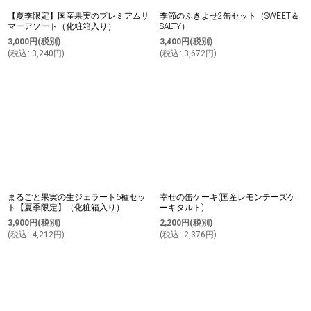
【夏季限定】国産果実のプレミアムサ
季節のふきよせ2缶セット（SWEET＆
マーアソート（化粧箱入り）
SALTY）
3,000
円
(税別)
3,400
円
(税別)
(
税込
:
3,240
円
)
(
税込
:
3,672
円
)
まるごと果実の生ジェラート6種セッ
幸せの缶ケーキ(国産レモンチーズケ
ト【夏季限定】（化粧箱入り）
ーキタルト)
3,900
円
(税別)
2,200
円
(税別)
(
税込
:
4,212
円
)
(
税込
:
2,376
円
)