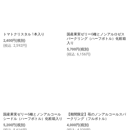
トマトクリスタル 1本入り
国産果実ゼリー6種とノンアルロゼス
パークリング（ハーフボトル）化粧箱
2,400
円
(税別)
入り
(
税込
:
2,592
円
)
5,700
円
(税別)
(
税込
:
6,156
円
)
国産果実ゼリー6種とノンアルコール
【期間限定】苺のノンアルコールスパ
シードル（ハーフボトル）化粧箱入り
ークリング（フルボトル）
5,200
円
(税別)
4,000
円
(税別)