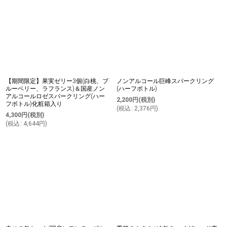
【期間限定】果実ゼリー3個(白桃、ブ
ノンアルコール巨峰スパークリング
ルーベリー、ラフランス)＆国産ノン
(ハーフボトル)
アルコールロゼスパークリング(ハー
2,200
円
(税別)
フボトル)化粧箱入り
(
税込
:
2,376
円
)
4,300
円
(税別)
(
税込
:
4,644
円
)