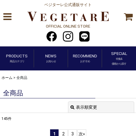
ベジターレ公式通販サイト
OFFICIAL ONLINE STORE
SPECIAL
PRODUCTS
NEWS
RECOMMEND
特集&
商品カテゴリ
お知らせ
おすすめ
価格から探す
ホーム
>
全商品
全商品
表示順変更
閉じる
145
件
表示数
:
1
2
3
次
»