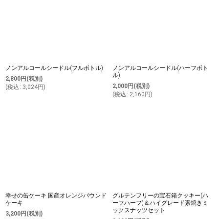
ノンアルコールシードル(フルボトル)
ノンアルコールシードル(ハーフボト
ル)
2,800
円
(税別)
2,000
円
(税別)
(
税込
:
3,024
円
)
(
税込
:
2,160
円
)
幸せの缶ケーキ 国産オレンジパウンド
グルテンフリーの宝石箱クッキー(ハ
ケーキ
ーフハーフ)＆ハイグレード素焼きミ
ックスナッツセット
3,200
円
(税別)