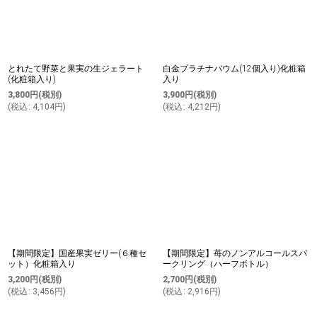
とれたて野菜と果実の生ジェラート
白金プラチナバウム(12個入り)化粧箱
(化粧箱入り)
入り
3,800
円
(税別)
3,900
円
(税別)
(
税込
:
4,104
円
)
(
税込
:
4,212
円
)
【期間限定】国産果実ゼリー(６種セ
【期間限定】苺のノンアルコールスパ
ット）化粧箱入り
ークリング（ハーフボトル）
3,200
円
(税別)
2,700
円
(税別)
(
税込
:
3,456
円
)
(
税込
:
2,916
円
)