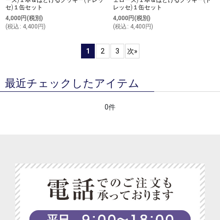
ーズ)１本＆ほどけるクッキー(ドレッ
ェローズ)１本＆ほどけるクッキー(ド
セ)１缶セット
レッセ)１缶セット
4,000
円
(税別)
4,000
円
(税別)
(
税込
:
4,400
円
)
(
税込
:
4,400
円
)
1
2
3
次
»
最近チェックしたアイテム
0件