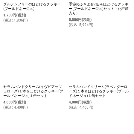
グルテンフリーのほどけるクッキー
季節のふきよせ2缶＆ほどけるクッキ
(ブールドネージュ)
ー(ブールドネージュ)セット（化粧箱
入り）
1,700
円
(税別)
5,550
円
(税別)
(
税込
:
1,836
円
)
(
税込
:
5,994
円
)
セラムハンドクリーム(イヴピアッツ
セラムハンドクリーム(ラベンダーロ
ェローズ)１本＆ほどけるクッキー(ブ
ーズ)１本＆ほどけるクッキー(ブール
ールドネージュ)１缶セット
ドネージュ)１缶セット
4,000
円
(税別)
4,000
円
(税別)
(
税込
:
4,400
円
)
(
税込
:
4,400
円
)