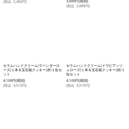
3,600
円
(税別)
(
税込
:
3,456
円
)
(
税込
:
3,888
円
)
セラムハンドクリーム(ラベンダーロ
セラムハンドクリーム(イヴピアッツ
ーズ)１本＆宝石箱クッキー(赤)１缶セ
ェローズ)１本＆宝石箱クッキー(赤)１
ット
缶セット
4,100
円
(税別)
4,100
円
(税別)
(
税込
:
4,510
円
)
(
税込
:
4,510
円
)