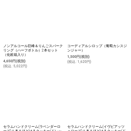
ノンアルコール巨峰＆りんごスパーク
コーディアルシロップ（葡萄カシスジ
リング（ハーフボトル）2本セット
ンジャー）
（化粧箱入り）
1,500
円
(税別)
4,650
円
(税別)
(
税込
:
1,620
円
)
(
税込
:
5,022
円
)
セラムハンドクリーム(ラベンダーロ
セラムハンドクリーム(イヴピアッツ