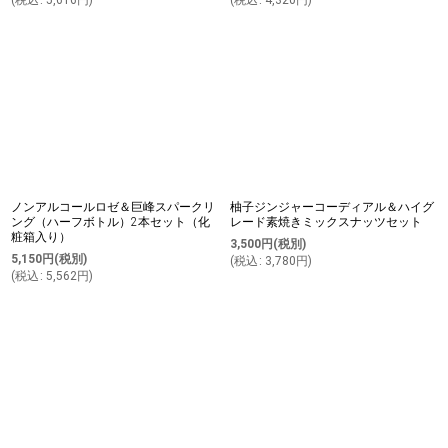
(
税込
:
5,616
円
)
(
税込
:
4,320
円
)
ノンアルコールロゼ＆巨峰スパークリ
柚子ジンジャーコーディアル＆ハイグ
ング（ハーフボトル）2本セット（化
レード素焼きミックスナッツセット
粧箱入り）
3,500
円
(税別)
5,150
円
(税別)
(
税込
:
3,780
円
)
(
税込
:
5,562
円
)