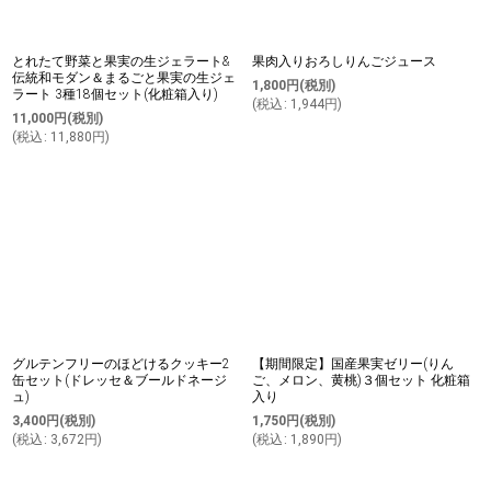
とれたて野菜と果実の生ジェラート&
果肉入りおろしりんごジュース
伝統和モダン＆まるごと果実の生ジェ
1,800
円
(税別)
ラート 3種18個セット(化粧箱入り)
(
税込
:
1,944
円
)
11,000
円
(税別)
(
税込
:
11,880
円
)
グルテンフリーのほどけるクッキー2
【期間限定】国産果実ゼリー(りん
缶セット(ドレッセ＆ブールドネージ
ご、メロン、黄桃)３個セット 化粧箱
ュ)
入り
3,400
円
(税別)
1,750
円
(税別)
(
税込
:
3,672
円
)
(
税込
:
1,890
円
)