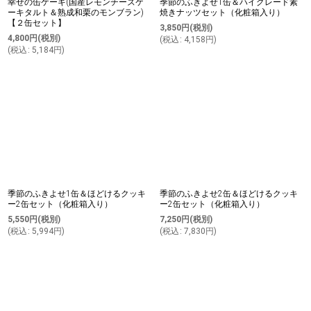
幸せの缶ケーキ(国産レモンチーズケ
季節のふきよせ1缶＆ハイグレード素
ーキタルト＆熟成和栗のモンブラン)
焼きナッツセット（化粧箱入り）
【２缶セット】
3,850
円
(税別)
4,800
円
(税別)
(
税込
:
4,158
円
)
(
税込
:
5,184
円
)
季節のふきよせ1缶＆ほどけるクッキ
季節のふきよせ2缶＆ほどけるクッキ
ー2缶セット（化粧箱入り）
ー2缶セット（化粧箱入り）
5,550
円
(税別)
7,250
円
(税別)
(
税込
:
5,994
円
)
(
税込
:
7,830
円
)