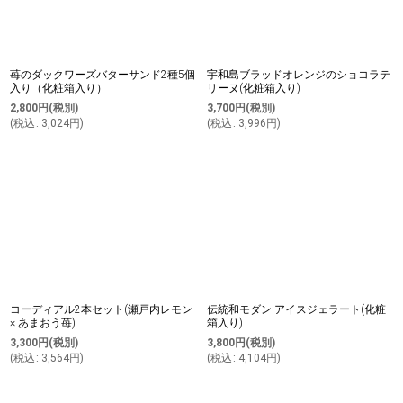
苺のダックワーズバターサンド2種5個
宇和島ブラッドオレンジのショコラテ
入り（化粧箱入り）
リーヌ(化粧箱入り)
2,800
円
(税別)
3,700
円
(税別)
(
税込
:
3,024
円
)
(
税込
:
3,996
円
)
コーディアル2本セット(瀬戸内レモン
伝統和モダン アイスジェラート(化粧
× あまおう苺)
箱入り)
3,300
円
(税別)
3,800
円
(税別)
(
税込
:
3,564
円
)
(
税込
:
4,104
円
)