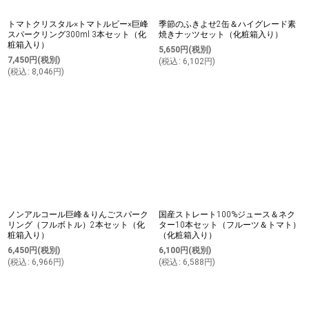
トマトクリスタル×トマトルビー×巨峰
季節のふきよせ2缶＆ハイグレード素
スパークリング300ml 3本セット（化
焼きナッツセット（化粧箱入り）
粧箱入り）
5,650
円
(税別)
7,450
円
(税別)
(
税込
:
6,102
円
)
(
税込
:
8,046
円
)
ノンアルコール巨峰＆りんごスパーク
国産ストレート100%ジュース＆ネク
リング（フルボトル）2本セット（化
ター10本セット（フルーツ＆トマト）
粧箱入り）
（化粧箱入り）
6,450
円
(税別)
6,100
円
(税別)
(
税込
:
6,966
円
)
(
税込
:
6,588
円
)