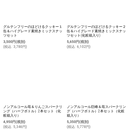
グルテンフリーのほどけるクッキー１
グルテンフリーのほどけるクッキー２
缶＆ハイグレード素焼きミックスナッ
缶＆ハイグレード素焼きミックスナッ
ツセット
ツセット(化粧箱入り)
3,500
円
(税別)
5,650
円
(税別)
(
税込
:
3,780
円
)
(
税込
:
6,102
円
)
ノンアルコール苺＆りんごスパークリ
ノンアルコール巨峰＆苺スパークリン
ング（ハーフボトル）2本セット（化
グ（ハーフボトル）2本セット（化粧
粧箱入り）
箱入り）
4,950
円
(税別)
5,350
円
(税別)
(
税込
:
5,346
円
)
(
税込
:
5,778
円
)