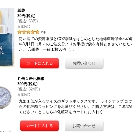
紙袋
30円
(税別)
(
税込
:
33円
)
在庫数◯
2
件
使い捨ての資源削減とCO2削減をはじめとした地球環境保全への取
年3月1日（月）のご注文分よりお手提げ袋を有料とさせていただ
た。 ◯紙袋 一律１枚30円（…
丸缶１缶化粧箱
300円
(税別)
(
税込
:
324円
)
在庫数◯
丸缶１缶が入るサイズのギフトボックスです。 ラインナップには
らの化粧箱ラッピングをお選びください。ご購入方法は、ご希望
ください）とこちらの化粧箱をカートにお入れく…