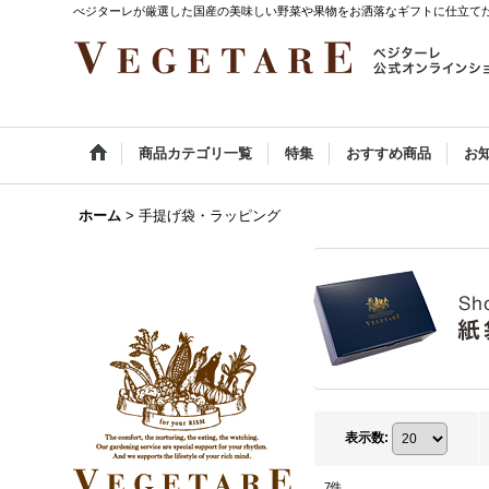
べジターレが厳選した国産の美味しい野菜や果物をお洒落なギフトに仕立て
商品カテゴリ一覧
特集
おすすめ商品
お
ホーム
>
手提げ袋・ラッピング
表示数
:
7
件