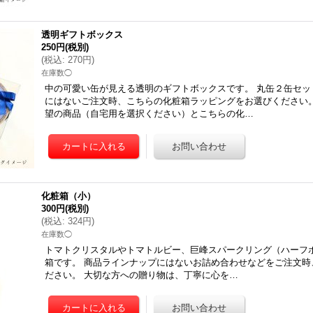
透明ギフトボックス
250円
(税別)
(
税込
:
270円
)
在庫数◯
中の可愛い缶が見える透明のギフトボックスです。 丸缶２缶セッ
にはないご注文時、こちらの化粧箱ラッピングをお選びください
望の商品（自宅用を選択ください）とこちらの化…
化粧箱（小）
300円
(税別)
(
税込
:
324円
)
在庫数◯
トマトクリスタルやトマトルビー、巨峰スパークリング（ハーフ
箱です。 商品ラインナップにはないお詰め合わせなどをご注文時
ださい。 大切な方への贈り物は、丁寧に心を…