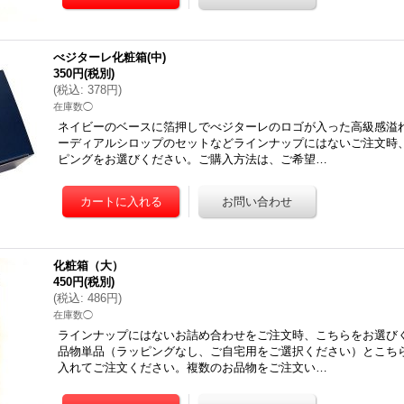
べジターレ化粧箱(中)
350円
(税別)
(
税込
:
378円
)
在庫数◯
ネイビーのベースに箔押しでべジターレのロゴが入った高級感溢れ
ーディアルシロップのセットなどラインナップにはないご注文時
ピングをお選びください。ご購入方法は、ご希望…
化粧箱（大）
450円
(税別)
(
税込
:
486円
)
在庫数◯
ラインナップにはないお詰め合わせをご注文時、こちらをお選び
品物単品（ラッピングなし、ご自宅用をご選択ください）とこち
入れてご注文ください。複数のお品物をご注文い…