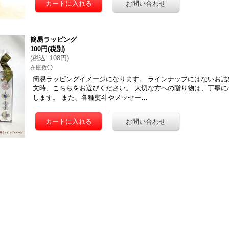
簡易ラッピング
100円
(税別)
(
税込
:
108円
)
在庫数◯
簡易ラッピングイメージになります。 ラインナップにはないお詰
文時、こちらをお選びください。 大切な方への贈り物は、丁寧に
します。 また、各種熨斗やメッセー…