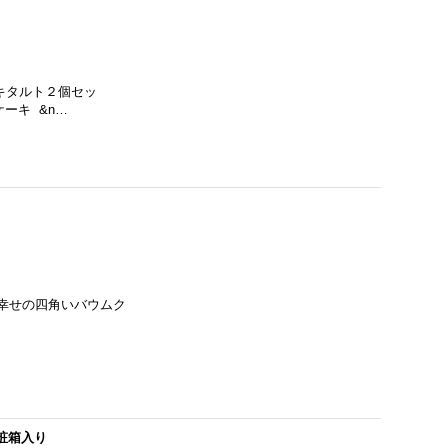
キタルト２個セッ
ーキ &n…
幸せの四角いバウムク
粧箱入り