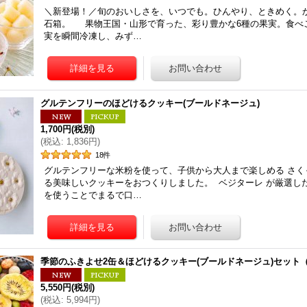
＼新登場！／旬のおいしさを、いつでも。ひんやり、ときめく。
石箱。 果物王国・山形で育った、彩り豊かな6種の果実。食べ
実を瞬間冷凍し、みず…
グルテンフリーのほどけるクッキー(ブールドネージュ)
1,700円
(税別)
(
税込
:
1,836円
)
18
件
グルテンフリーな米粉を使って、子供から大人まで楽しめる さく
る美味しいクッキーをおつくりしました。 ベジターレ が厳選し
を使うことでまるで口…
季節のふきよせ2缶＆ほどけるクッキー(ブールドネージュ)セット
5,550円
(税別)
(
税込
:
5,994円
)