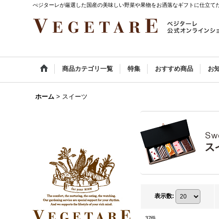
べジターレが厳選した国産の美味しい野菜や果物をお洒落なギフトに仕立て
商品カテゴリ一覧
特集
おすすめ商品
お
ホーム
>
スイーツ
表示数
:
37
件