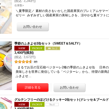
(
税込
:
3,240円
)
在庫数×
＼夏季限定／ 素材の良さをいかした国産果実のプレミアムサマー
ゼリー みずみずしい国産果実の美味しさを、涼やかな夏ギフトに
季節のふきよせ2缶セット（SWEET＆SALTY）
3,400円
(税別)
(
税込
:
3,672円
)
8
件
まるでお豆の宝石箱ベジターレ2種の季節のふきよせ缶 日本の
美味しさを世界に発信している「ベジターレ」から、待望の新商品
ふきよせ…
グルテンフリーのほどけるクッキー2缶セット(ドレッセ＆ブールド
3,400円
(税別)