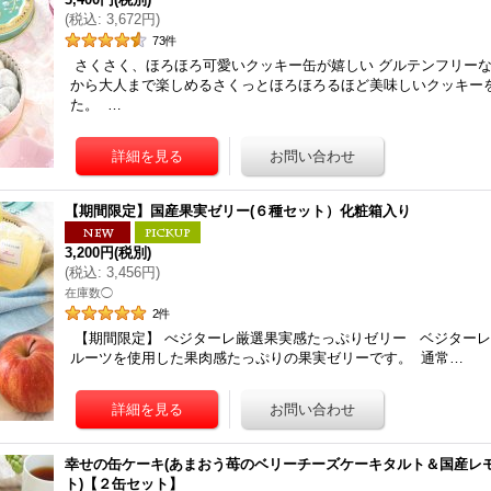
(
税込
:
3,672円
)
73
件
さくさく、ほろほろ可愛いクッキー缶が嬉しい グルテンフリー
から大人まで楽しめるさくっとほろほろるほど美味しいクッキー
た。 …
【期間限定】国産果実ゼリー(６種セット）化粧箱入り
3,200円
(税別)
(
税込
:
3,456円
)
在庫数◯
2
件
【期間限定】 べジターレ厳選果実感たっぷりゼリー ベジター
ルーツを使用した果肉感たっぷりの果実ゼリーです。 通常…
幸せの缶ケーキ(あまおう苺のベリーチーズケーキタルト＆国産レ
ト)【２缶セット】