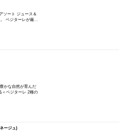
アソート ジュース＆
。 ベジターレが厳…
豊かな自然が育んだ
＜ベジターレ 2種の
ネージュ)