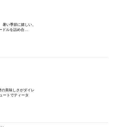
 暑い季節に嬉しい、
シードルを詰め合…
材の美味しさがダイレ
ュートでティータ