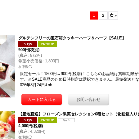
1
2
次
»
グルテンフリーの宝石箱クッキーハーフ＆ハーフ【SALE】
900円
(税別)
(
税込
:
972円
)
希望小売価格
:
1,800円
在庫数◯
限定セール！1800円→900円(税別)！こちらのお品物は賞味期限
す。※SALE商品のため日時指定は選択できません。最短発送と
026年8月24日&nb…
【産地直送】フローズン果実セレクション6種セット（化粧箱入り
4,000円
(税別)
(
税込
:
4,320円
)
在庫数◯