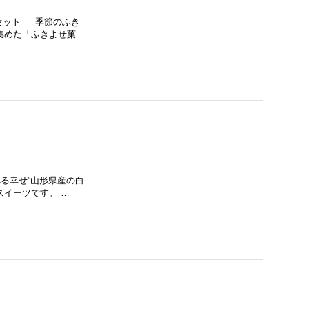
セット 季節のふき
集めた「ふきよせ菓
る幸せ”山形県産の白
イーツです。 …
）