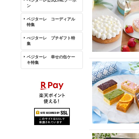
ベジターレ公式LINEクーポ
ン
ベジターレ コーディアル
特集
べジターレ プチギフト特
集
ベジターレ 幸せの缶ケー
キ特集