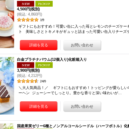
4,500円
(税別)
(
税込
:
4,860円
)
1
件
ギフトにもおすすめ！可愛い缶に入った苺とレモンのチーズケー
ト 美味しさとトキメキがギュッと詰まった可愛い缶入りチーズケ
白金プラチナバウム(12個入り)化粧箱入り
3,900円
(税別)
(
税込
:
4,212円
)
24
件
＼大人気商品！／ ギフトにもおすすめ！トッピングが愛らしい
ーヘン ジューシーでしっとり。豊かな香りと深い味わいが…
国産果実ゼリー6種とノンアルコールシードル（ハーフボトル）化