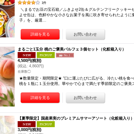
1
件
＼まるでお豆の宝石箱／ふきよせ2缶＆グルテンフリークッキー
よせ缶は、色鮮やかな小さなお菓子を風に吹き寄せられたように
子」を、厳選…
まるごと1玉分 桃のご褒美パルフェ３個セット（化粧箱入り）
4,500円
(税別)
(
税込
:
4,860円
)
在庫数◯
★数量限定・期間限定★ “口に運ぶたびに広がる、冷たい桃を食べ
桃を１瓶に１玉分使用。華やかで心まで満たす季節限定のご褒美ス
【夏季限定】国産果実のプレミアムサマーアソート（化粧箱入り
3,000円
(税別)