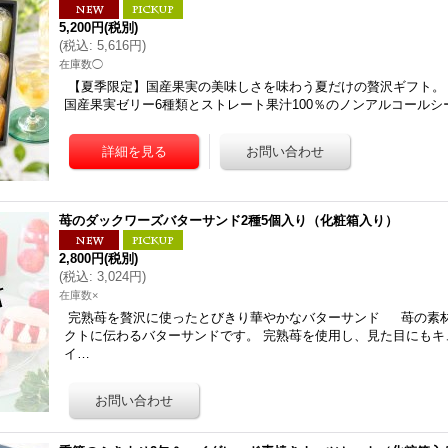
5,200円
(税別)
(
税込
:
5,616円
)
在庫数◯
【夏季限定】国産果実の美味しさを味わう夏だけの贅沢ギフト。
国産果実ゼリー6種類とストレート果汁100％のノンアルコール
苺のダックワーズバターサンド2種5個入り（化粧箱入り）
2,800円
(税別)
(
税込
:
3,024円
)
在庫数×
完熟苺を贅沢に使ったとびきり華やかなバターサンド 苺の素
クトに伝わるバターサンドです。 完熟苺を使用し、見た目にもキ
イ…