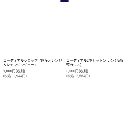
並び順
:
絞り込む
コーディアルシロップ（国産オレンジ
コーディアル2本セット(オレンジ&葡
＆レモンジンジャー）
萄カシス)
1,800
円
(税別)
3,300
円
(税別)
(
税込
:
1,944
円
)
(
税込
:
3,564
円
)