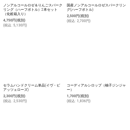
ノンアルコールロゼ＆りんごスパーク
国産ノンアルコールロゼスパークリン
リング（ハーフボトル）2本セット
グ(ハーフボトル)
（化粧箱入り）
2,500
円
(税別)
4,750
円
(税別)
(
税込
:
2,700
円
)
(
税込
:
5,130
円
)
セラムハンドクリーム単品(イヴ・ピ
コーディアルシロップ（柚子ジンジャ
アッツェローズ)
ー）
2,300
円
(税別)
1,700
円
(税別)
(
税込
:
2,530
円
)
(
税込
:
1,836
円
)