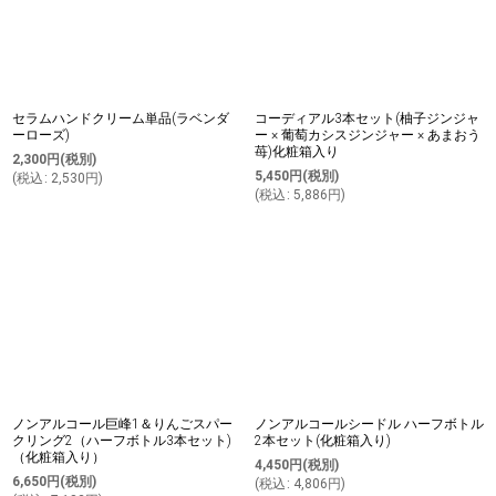
セラムハンドクリーム単品(ラベンダ
コーディアル3本セット(柚子ジンジャ
ーローズ)
ー × 葡萄カシスジンジャー × あまおう
苺)化粧箱入り
2,300
円
(税別)
5,450
円
(税別)
(
税込
:
2,530
円
)
(
税込
:
5,886
円
)
ノンアルコール巨峰1＆りんごスパー
ノンアルコールシードル ハーフボトル
クリング2（ハーフボトル3本セット)
2本セット(化粧箱入り)
（化粧箱入り）
4,450
円
(税別)
6,650
円
(税別)
(
税込
:
4,806
円
)