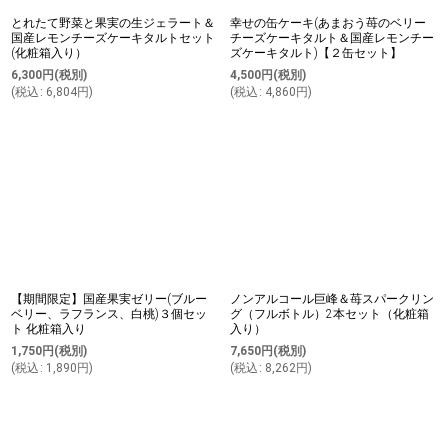
とれたて野菜と果実の生ジェラート＆
幸せの缶ケーキ(あまおう苺のベリー
国産レモンチーズケーキタルトセット
チーズケーキタルト＆国産レモンチー
(化粧箱入り）
ズケーキタルト)【２缶セット】
6,300
円
(税別)
4,500
円
(税別)
(
税込
:
6,804
円
)
(
税込
:
4,860
円
)
【期間限定】国産果実ゼリー(ブルー
ノンアルコール巨峰＆苺スパークリン
ベリー、ラフランス、白桃)３個セッ
グ（フルボトル）2本セット（化粧箱
ト 化粧箱入り
入り）
1,750
円
(税別)
7,650
円
(税別)
(
税込
:
1,890
円
)
(
税込
:
8,262
円
)