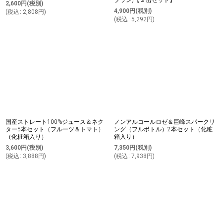
ブラン)【２缶セット】
2,600
円
(税別)
4,900
円
(税別)
(
税込
:
2,808
円
)
(
税込
:
5,292
円
)
国産ストレート100%ジュース＆ネク
ノンアルコールロゼ＆巨峰スパークリ
ター5本セット（フルーツ＆トマト）
ング（フルボトル）2本セット（化粧
（化粧箱入り）
箱入り）
3,600
円
(税別)
7,350
円
(税別)
(
税込
:
3,888
円
)
(
税込
:
7,938
円
)