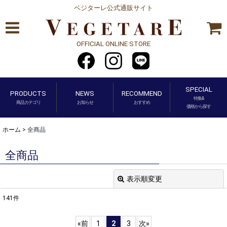
ベジターレ公式通販サイト
OFFICIAL ONLINE STORE
SPECIAL
PRODUCTS
NEWS
RECOMMEND
特集&
商品カテゴリ
お知らせ
おすすめ
価格から探す
ホーム
>
全商品
全商品
表示順変更
閉じる
141
件
表示数
:
«
前
1
2
3
次
»