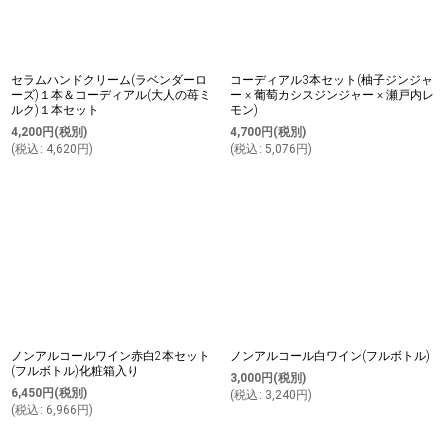
セラムハンドクリーム(ラベンダーロ
コーディアル3本セット(柚子ジンジャ
ーズ)１本＆コーディアル(大人の苺ミ
ー × 葡萄カシスジンジャー × 瀬戸内レ
ルク)１本セット
モン)
4,200
円
(税別)
4,700
円
(税別)
(
税込
:
4,620
円
)
(
税込
:
5,076
円
)
ノンアルコールワイン赤白2本セット
ノンアルコール白ワイン(フルボトル)
(フルボトル)化粧箱入り
3,000
円
(税別)
6,450
円
(税別)
(
税込
:
3,240
円
)
(
税込
:
6,966
円
)