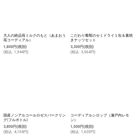
大人の絶品苺ミルクのもと（あまおう
こだわり葡萄のセミドライ１缶＆素焼
苺コーディアル）
きナッツセット
1,800
円
(税別)
3,300
円
(税別)
(
税込
:
1,944
円
)
(
税込
:
3,564
円
)
国産ノンアルコールロゼスパークリン
コーディアルシロップ（瀬戸内レモ
グ(フルボトル)
ン）
3,800
円
(税別)
1,500
円
(税別)
(
税込
:
4,104
円
)
(
税込
:
1,620
円
)