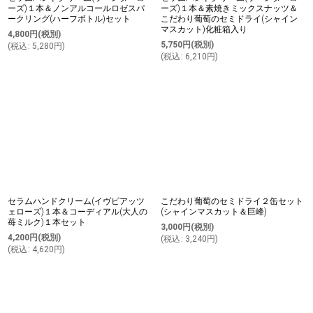
ーズ)１本＆ノンアルコールロゼスパ
ーズ)１本＆素焼きミックスナッツ＆
ークリング(ハーフボトル)セット
こだわり葡萄のセミドライ(シャイン
マスカット)化粧箱入り
4,800
円
(税別)
5,750
円
(税別)
(
税込
:
5,280
円
)
(
税込
:
6,210
円
)
セラムハンドクリーム(イヴピアッツ
こだわり葡萄のセミドライ２缶セット
ェローズ)１本＆コーディアル(大人の
(シャインマスカット＆巨峰)
苺ミルク)１本セット
3,000
円
(税別)
4,200
円
(税別)
(
税込
:
3,240
円
)
(
税込
:
4,620
円
)