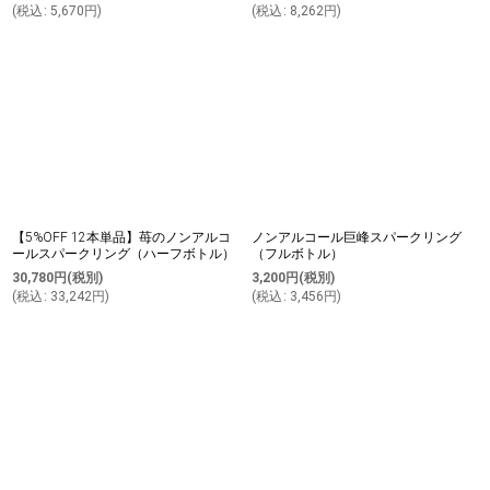
(
税込
:
5,670
円
)
(
税込
:
8,262
円
)
【5%OFF 12本単品】苺のノンアルコ
ノンアルコール巨峰スパークリング
ールスパークリング（ハーフボトル）
（フルボトル）
30,780
円
(税別)
3,200
円
(税別)
(
税込
:
33,242
円
)
(
税込
:
3,456
円
)