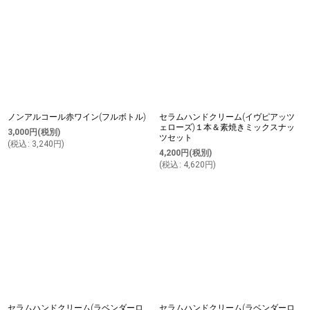
ノンアルコール赤ワイン(フルボトル)
セラムハンドクリーム(イヴピアッツ
ェローズ)１本＆素焼きミックスナッ
3,000
円
(税別)
ツセット
(
税込
:
3,240
円
)
4,200
円
(税別)
(
税込
:
4,620
円
)
セラムハンドクリーム(ラベンダーロ
セラムハンドクリーム(ラベンダーロ