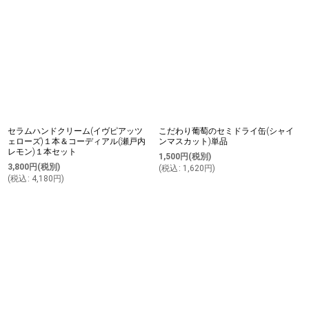
セラムハンドクリーム(イヴピアッツ
こだわり葡萄のセミドライ缶(シャイ
ェローズ)１本＆コーディアル(瀬戸内
ンマスカット)単品
レモン)１本セット
1,500
円
(税別)
3,800
円
(税別)
(
税込
:
1,620
円
)
(
税込
:
4,180
円
)