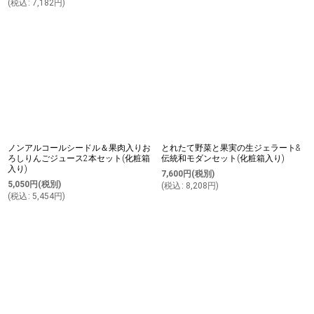
(
税込
:
7,182
円
)
ノンアルコールシードル＆果肉入りお
とれたて野菜と果実の生ジェラート&
ろしりんごジュース2本セット(化粧箱
伝統和モダンセット(化粧箱入り)
入り)
7,600
円
(税別)
5,050
円
(税別)
(
税込
:
8,208
円
)
(
税込
:
5,454
円
)