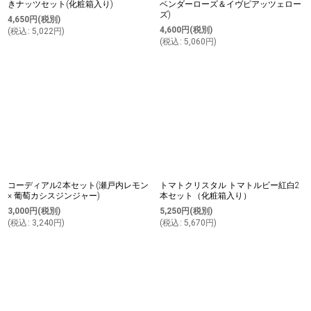
きナッツセット(化粧箱入り)
ベンダーローズ＆イヴピアッツェロー
ズ)
4,650
円
(税別)
4,600
円
(税別)
(
税込
:
5,022
円
)
(
税込
:
5,060
円
)
コーディアル2本セット(瀬戸内レモン
トマトクリスタル トマトルビー紅白2
× 葡萄カシスジンジャー)
本セット（化粧箱入り）
3,000
円
(税別)
5,250
円
(税別)
(
税込
:
3,240
円
)
(
税込
:
5,670
円
)