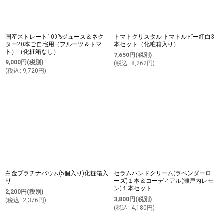
国産ストレート100%ジュース＆ネク
トマトクリスタル トマトルビー紅白3
ター20本ご自宅用（フルーツ＆トマ
本セット（化粧箱入り）
ト）（化粧箱なし）
7,650
円
(税別)
9,000
円
(税別)
(
税込
:
8,262
円
)
(
税込
:
9,720
円
)
白金プラチナバウム(5個入り)化粧箱入
セラムハンドクリーム(ラベンダーロ
り
ーズ)１本＆コーディアル(瀬戸内レモ
ン)１本セット
2,200
円
(税別)
3,800
円
(税別)
(
税込
:
2,376
円
)
(
税込
:
4,180
円
)