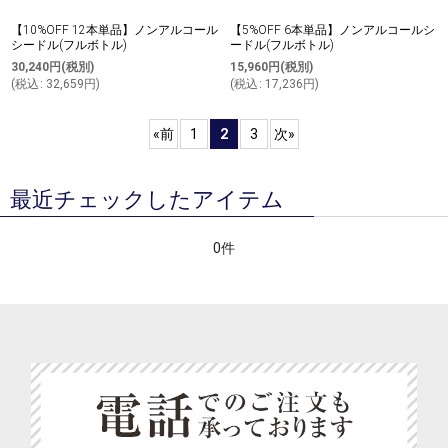
【10%OFF 12本単品】ノンアルコール
【5%OFF 6本単品】ノンアルコールシ
シードル(フルボトル)
ードル(フルボトル)
30,240
円
(税別)
15,960
円
(税別)
(
税込
:
32,659
円
)
(
税込
:
17,236
円
)
«
前
1
2
3
次
»
最近チェックしたアイテム
0件