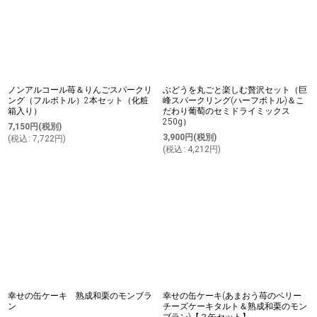
ノンアルコール苺＆りんごスパークリ
ぶどうを丸ごと楽しむ贅沢セット（巨
ング（フルボトル）2本セット（化粧
峰スパークリング(ハーフボトル)＆こ
箱入り）
だわり葡萄のセミドライミックス
250g）
7,150
円
(税別)
3,900
円
(税別)
(
税込
:
7,722
円
)
(
税込
:
4,212
円
)
幸せの缶ケーキ 熟成和栗のモンブラ
幸せの缶ケーキ(あまおう苺のベリー
ン
チーズケーキタルト＆熟成和栗のモン