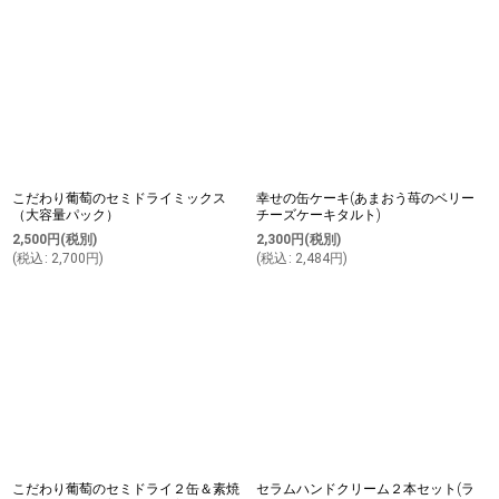
こだわり葡萄のセミドライミックス
幸せの缶ケーキ(あまおう苺のベリー
（大容量パック）
チーズケーキタルト)
2,500
円
(税別)
2,300
円
(税別)
(
税込
:
2,700
円
)
(
税込
:
2,484
円
)
こだわり葡萄のセミドライ２缶＆素焼
セラムハンドクリーム２本セット(ラ