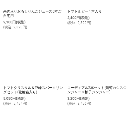
果肉入りおろしりんごジュース6本ご
トマトルビー 1本入り
自宅用
2,400
円
(税別)
9,100
円
(税別)
(
税込
:
2,592
円
)
(
税込
:
9,828
円
)
トマトクリスタル＆巨峰スパークリン
コーディアル2本セット(葡萄カシスジ
グセット(化粧箱入り)
ンジャー × 柚子ジンジャー)
5,050
円
(税別)
3,200
円
(税別)
(
税込
:
5,454
円
)
(
税込
:
3,456
円
)