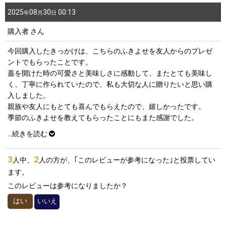
2025
08
30
00:13
年
月
日
購入者
さん
今回購入したきっかけは、こちらのふきよせを友人からのプレゼ
ントでもらったことです。
蓋を開けた時の可愛さと美味しさに感動して、またとても美味し
く、丁寧に作られていたので、私も大切な人に贈りたいと思い購
入しました。
親族や友人にもとても喜んでもらえたので、嬉しかったです。
季節のふきよせを教えてもらったことにもまた感謝でした。
喜びは循環するんだなと感じるお菓子でした。
...
続きを読む
3
2
人中、
人の方が、｢このレビューが参考になった｣と投票してい
ます。
このレビューは参考になりましたか？
はい
いいえ