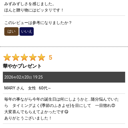
みずみずしさを感じました。
ほんと贈り物にはピッタリです！
このレビューは参考になりましたか？
はい
いいえ
5
華やかプレゼント
2026
02
20
19:25
年
月
日
MARY
さん
女性
60代～
毎年の事ながら今年の誕生日は何にしようかと…随分悩んでいた
ら タイミングよく{季節のふきよせ}を目にして 一目惚れ😍
大変喜んでもらえてよかったです😋
ありがとうございました！