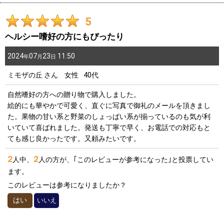
5
ヘルシー嗜好の方にもぴったり
2024
07
23
11:50
年
月
日
ミモザの丘
さん
女性
40代
自然嗜好の方への贈り物で購入しました。
絵的にも華やかで可愛く、直ぐに写真で御礼のメールを頂きまし
た。果物の甘い系と野菜のしょっぱい系が揃っているのも気が利
いていて喜ばれました。発送も丁寧で早く、お電話での対応もと
ても感じ良かったです。又頼みたいです。
2
2
人中、
人の方が、｢このレビューが参考になった｣と投票してい
ます。
このレビューは参考になりましたか？
はい
いいえ