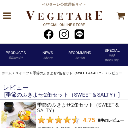
ベジターレ公式通販サイト
OFFICIAL ONLINE STORE
SPECIAL
PRODUCTS
NEWS
RECOMMEND
特集&
商品カテゴリ
お知らせ
おすすめ
価格から探す
ホーム
>
スイーツ
>
季節のふきよせ2缶セット（SWEET＆SALTY）
>
レビュー
レビュー
[
季節のふきよせ2缶セット（SWEET＆SALTY）
]
季節のふきよせ2缶セット（SWEET＆
SALTY）
4.75
8
件のレビュー