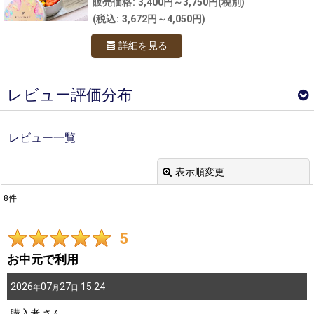
販売価格
:
3,400円～3,750円
(税別)
(
税込
:
3,672円～4,050円
)
詳細を見る
レビュー評価分布
採点分布
レビュー一覧
6
件
表示順変更
2
件
閉じる
0
件
8
件
レビュー検索
:
0
件
5
0
件
期間
:
お中元で利用
男性/年代別
画像
:
2026
07
27
15:24
年
月
日
～20代
0
件
購入者
さん