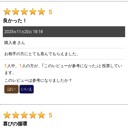
5
良かった！
2025
11
20
18:18
年
月
日
購入者
さん
お相手の方にとても喜んでもらえました。
1
1
人中、
人の方が、｢このレビューが参考になった｣と投票してい
ます。
このレビューは参考になりましたか？
はい
いいえ
5
喜びの循環