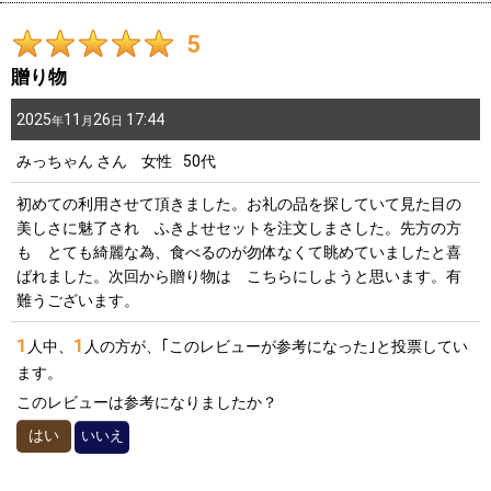
5
贈り物
2025
11
26
17:44
年
月
日
みっちゃん
さん
女性
50代
初めての利用させて頂きました。お礼の品を探していて見た目の
美しさに魅了され ふきよせセットを注文しまさした。先方の方
も とても綺麗な為、食べるのが勿体なくて眺めていましたと喜
ばれました。次回から贈り物は こちらにしようと思います。有
難うございます。
1
1
人中、
人の方が、｢このレビューが参考になった｣と投票してい
ます。
このレビューは参考になりましたか？
はい
いいえ