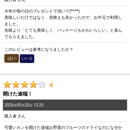
30代
0
件
星の数
:
40代
0
件
今年の母の日のプレゼントで頂いて(*^^*)
美味しいだけではなく、見映えも良かったので、お中元で利用し
年代
:
50代
0
件
ました。
60代～
0
件
先様より「とても美味しく、パッケージもかわいらしい」と喜ん
性別
:
でもらえました。
女性/年代別
このレビューは参考になりましたか？
～20代
0
件
並び順
:
はい
いいえ
30代
0
件
絞り込む
40代
1
件
50代
1
件
4
60代～
1
件
開けた途端！
2026
05
20
13:25
年
月
日
購入者
さん
可愛いカンを開けた途端お野菜のフルーツのドライなのになぜか