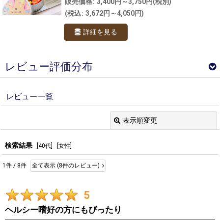
販売価格
:
3,400円～3,750円
(税別)
(
税込
:
3,672円～4,050円
)
詳細を見る
レビュー評価分布
採点分布
レビュー一覧
6
件
表示順変更
2
件
閉じる
0
件
検索結果
レビュー検索
:
[
40代
]
[
女性
]
0
件
1
件
/
8
件
全て表示
(8件のレビュー)
0
件
期間
:
男性/年代別
5
画像
:
～20代
0
件
ヘルシー嗜好の方にもぴったり