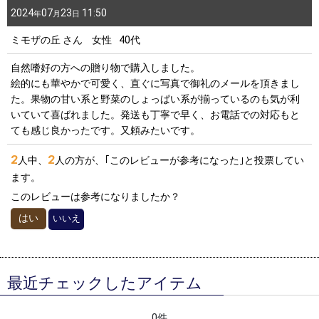
30代
0
件
星の数
:
2024
07
23
11:50
年
月
日
40代
0
件
ミモザの丘
さん
女性
40代
年代
:
50代
0
件
自然嗜好の方への贈り物で購入しました。
60代～
0
件
絵的にも華やかで可愛く、直ぐに写真で御礼のメールを頂きまし
性別
:
た。果物の甘い系と野菜のしょっぱい系が揃っているのも気が利
女性/年代別
いていて喜ばれました。発送も丁寧で早く、お電話での対応もと
～20代
0
件
並び順
:
ても感じ良かったです。又頼みたいです。
30代
0
件
2
2
人中、
人の方が、｢このレビューが参考になった｣と投票してい
絞り込む
40代
1
件
ます。
50代
1
件
このレビューは参考になりましたか？
60代～
はい
1
件
いいえ
最近チェックしたアイテム
0件