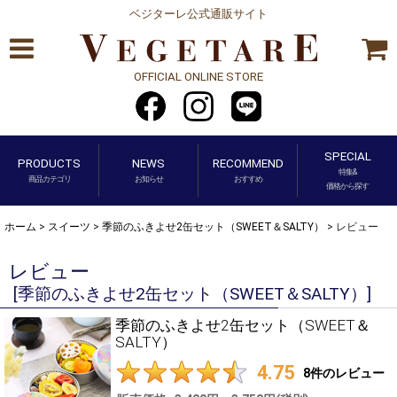
ベジターレ公式通販サイト
OFFICIAL ONLINE STORE
SPECIAL
PRODUCTS
NEWS
RECOMMEND
特集&
商品カテゴリ
お知らせ
おすすめ
価格から探す
ホーム
>
スイーツ
>
季節のふきよせ2缶セット（SWEET＆SALTY）
>
レビュー
レビュー
[
季節のふきよせ2缶セット（SWEET＆SALTY）
]
季節のふきよせ2缶セット（SWEET＆
SALTY）
4.75
8
件のレビュー